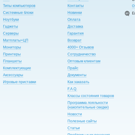
Типы компьютеров
Контакты
О
Системные блоки
Новинки
E
Ноутбуки
Оплата
Гаджеты
Доставка
Серверы
Гарантия
Матплаты+ЦП
Возврат
Мониторы
4000+ Отзывов
Принтеры
Сотрудничество
Планшеты
Оптовым клиентам
Комплектующие
Прайс
Аксессуары
Документы
Игровые приставки
Как заказать
F.A.Q.
Классы состояния товаров
Программа лояльности
(накопительные скидки)
Новости
Полезные сайты
Статьи
Проблемы и их решения