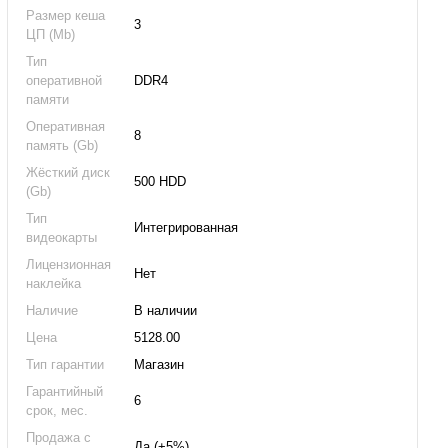
Размер кеша
3
ЦП (Mb)
Тип
оперативной
DDR4
памяти
Оперативная
8
память (Gb)
Жёсткий диск
500 HDD
(Gb)
Тип
Интегрированная
видеокарты
Лицензионная
Нет
наклейка
Наличие
В наличии
Цена
5128.00
Тип гарантии
Магазин
Гарантийный
6
срок, мес.
Продажа с
Да (+5%)