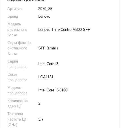
Артикул
2979_35
Бренд
Lenovo
Модель
системного
Lenovo ThinkCentre M800 SFF
блока
Форм-фактор
системного
SFF (small)
блока
Серия
Intel Core i3
процессора
Сокет
LGA1151
процессора
Модель
Intel Core i3-6100
процессора
Количество
2
ядер ЦП
Тактовая
частота ЦП
3.7
(GHz)