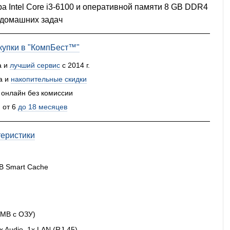
а Intel Core i3-6100 и оперативной памяти 8 GB DDR4
 домашних задач
упки в "КомпБест™"
а и
лучший сервис
с 2014 г.
а и
накопительные скидки
 онлайн без комиссии
 от 6
до 18 месяцев
теристики
 MB Smart Cache
 MB с ОЗУ)
x Audio, 1x LAN (RJ-45)