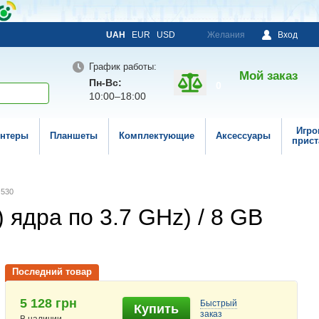
UAH
EUR
USD
Желания
Вход
График работы:
Мой заказ
Пн-Вс:
0
10:00–18:00
Игро
нтеры
Планшеты
Комплектующие
Аксессуары
прист
 530
) ядра по 3.7 GHz) / 8 GB
Последний товар
5 128 грн
Быстрый
Купить
заказ
В наличии