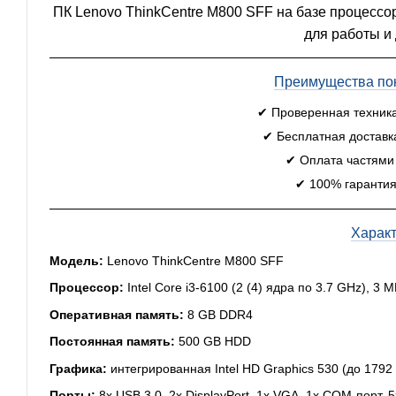
ПК Lenovo ThinkCentre M800 SFF на базе процессор
для работы и
Преимущества пок
✔ Проверенная техник
✔ Бесплатная доставк
✔ Оплата частями
✔ 100% гарантия
Харак
Модель:
Lenovo ThinkCentre M800 SFF
Процессор:
Intel Core i3-6100 (2 (4) ядра по 3.7 GHz), 3
Оперативная память:
8 GB DDR4
Постоянная память:
500 GB HDD
Графика:
интегрированная Intel HD Graphics 530 (до 1792
Порты:
8x USB 3.0, 2x DisplayPort, 1x VGA, 1x COM-порт, 5