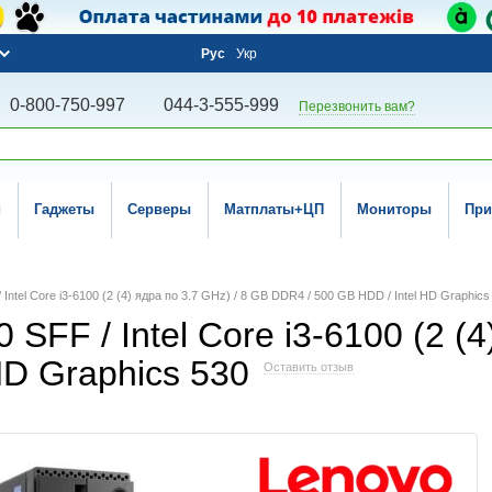
Рус
Укр
0-800-750-997
044-3-555-999
Перезвонить вам?
и
Гаджеты
Серверы
Матплаты+ЦП
Мониторы
При
Intel Core i3-6100 (2 (4) ядра по 3.7 GHz) / 8 GB DDR4 / 500 GB HDD / Intel HD Graphics
SFF / Intel Core i3-6100 (2 (4
HD Graphics 530
Оставить отзыв