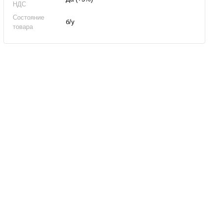
НДС
Состояние
б/у
товара