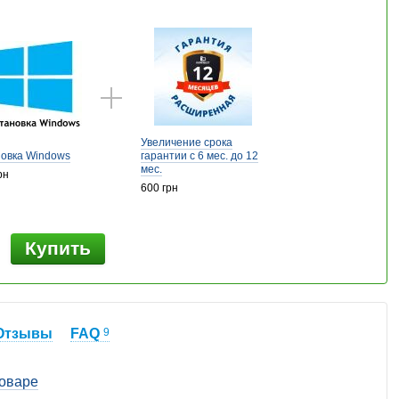
Увеличение срока
новка Windows
гарантии с 6 мес. до 12
мес.
рн
600 грн
Купить
Отзывы
FAQ
9
товаре