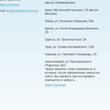
(метро Олимпийская)
братный звонок
Киев, Оболонский проспект, 19 (метро
mail:
buy@compbest.com.ua
Мінская)
Львов, ул. Генерала Чупрынки, 56а
Днепр, ул. Князя Владимира Великого,
20
Одесса, ул. Транспортная, 5А
Луцк, ул. Гулака-Артемовского, 1/36
Харьков, ул. Григория Сковороды, 10
Хмельницкий, ул. Проскуровского
Подполья, 82/1
*выше указаны точки самовывоза, в
которых, после оформления заказа на
сайте, Вы сможете протестировать
компьютер и забрать.
Карта проезда