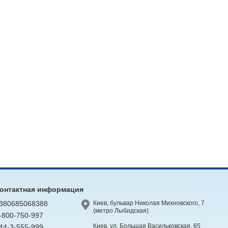
онтактная информация
380685068388
Киев, бульвар Николая Михновского, 7
(метро Лыбидская)
-800-750-997
Киев, ул. Большая Васильковская, 65
44-3-555-999