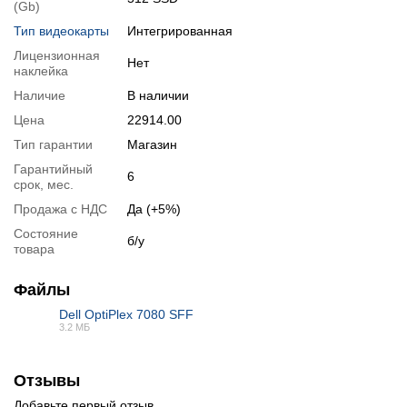
(Gb)
Тип видеокарты
Интегрированная
Лицензионная
Нет
наклейка
Наличие
В наличии
Цена
22914.00
Тип гарантии
Магазин
Гарантийный
6
срок, мес.
Продажа с НДС
Да (+5%)
📧
Запрос оптовой цены
Отслеживать в Instagram
Состояние
б/у
Отслеживать на Facebook
товара
Файлы
Dell OptiPlex 7080 SFF
3.2 МБ
PDF
Отзывы
Добавьте первый отзыв