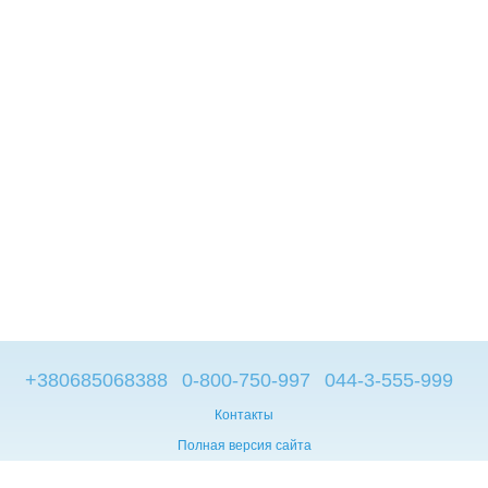
+380685068388
0-800-750-997
044-3-555-999
Контакты
Полная версия сайта
© 2014—2026