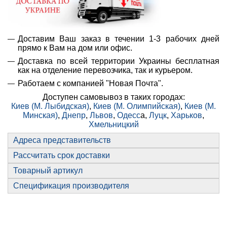
Доставим Ваш заказ в течении 1-3 рабочих дней
прямо к Вам на дом или офис.
Доставка по всей территории Украины бесплатная
как на отделение перевозчика, так и курьером.
Работаем с компанией "Новая Почта".
Доступен самовывоз в таких городах:
Киев (М. Лыбидская)
,
Киев (М. Олимпийская)
,
Киев (М.
Минская)
,
Днепр
,
Львов
,
Одесс
а,
Луцк
,
Харьков
,
Хмельницкий
Адреса представительств
Рассчитать срок доставки
Товарный артикул
Спецификация производителя