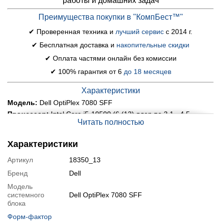
работы и домашних задач
Преимущества покупки в "КомпБест™"
✔ Проверенная техника и
лучший сервис
с 2014 г.
✔ Бесплатная доставка и
накопительные скидки
✔ Оплата частями онлайн без комиссии
✔ 100% гарантия от 6
до 18 месяцев
Характеристики
Модель:
Dell OptiPlex 7080 SFF
Процессор:
Intel Core i5-10500 (6 (12) ядер по 3.1 - 4.5
GHz), 12 MB Smart Cache
Читать полностью
Оперативная память:
8 GB DDR4
Характеристики
Постоянная память:
512 GB SSD
Графика:
интегрированная Intel UHD Graphics 630 (до 1792
Артикул
18350_13
MB с ОЗУ)
Бренд
Dell
Порты:
5x USB 3.0, 4x USB 2.0, 1x USB Type-C, 2x DP, 3x
Audio, 1x LAN (RJ-45), 2x PS/2
Модель
Оптический привод:
DVD-ROM
системного
Dell OptiPlex 7080 SFF
блока
Состояние:
б/у (класс А: хорошее состояние; на
корпусе могут быть следы обычного использования)
Форм-фактор