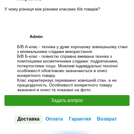
У чому різниця між різними класами б/в товарів?
Admin
Б/В А-клас - техніка у дуже хорошому зовнішньому стані
з мінімальними слідами використання.
Б/В Б-клас - повністю справна вживана техніка з
помітнішими косметичними слідами: подряпинами,
потертостями тощо. Можливі індивідуальні технічні
особливості обов’язково зазначаються в описі
конкретного товару.
Клас характеризує переважно зовнішній стан, а не
працездатність. Особливості конкретного товару
зазначені в описі та показані на фото.
Задать вопрос
Доставка
Оплата
Гарантия
Возврат