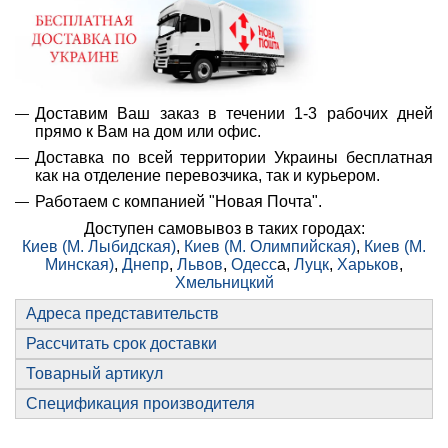
Доставим Ваш заказ в течении 1-3 рабочих дней
прямо к Вам на дом или офис.
Доставка по всей территории Украины бесплатная
как на отделение перевозчика, так и курьером.
Работаем с компанией "Новая Почта".
Доступен самовывоз в таких городах:
Киев (М. Лыбидская)
,
Киев (М. Олимпийская)
,
Киев (М.
Минская)
,
Днепр
,
Львов
,
Одесс
а,
Луцк
,
Харьков
,
Хмельницкий
Адреса представительств
Рассчитать срок доставки
Товарный артикул
Спецификация производителя