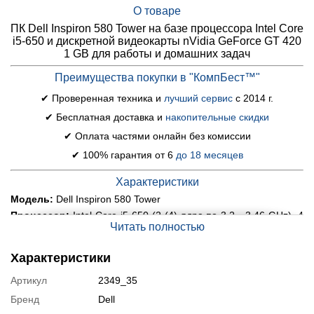
О товаре
ПК Dell Inspiron 580 Tower на базе процессора Intel Core
i5-650 и дискретной видеокарты nVidia GeForce GT 420
1 GB для работы и домашних задач
Преимущества покупки в "КомпБест™"
✔ Проверенная техника и
лучший сервис
с 2014 г.
✔ Бесплатная доставка и
накопительные скидки
✔ Оплата частями онлайн без комиссии
✔ 100% гарантия от 6
до 18 месяцев
Характеристики
Модель:
Dell Inspiron 580 Tower
Процессор:
Intel Core i5-650 (2 (4) ядра по 3.2 - 3.46 GHz), 4
MB Smart Cache
Читать полностью
Оперативная память:
8 GB DDR3
Характеристики
Постоянная память:
250 GB HDD
Графика:
дискретная nVidia GeForce GT 420, 1 GB DDR3, 128-
Артикул
2349_35
bit
Бренд
Dell
Порты:
6x USB 2.0, 1x HDMI, 1x DVI, 1х VGA, 1х LAN (RJ-45),
8x Audio, 1x LPT, 1x Card Reader