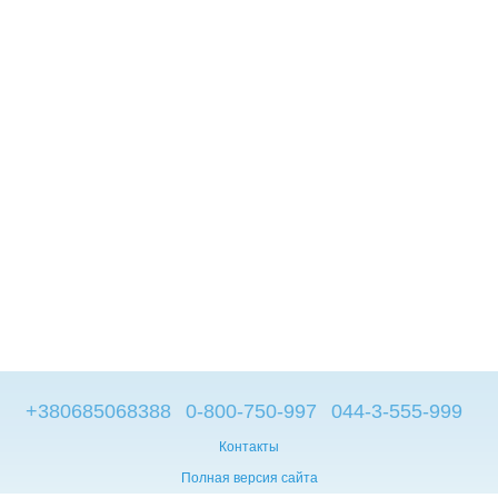
+380685068388
0-800-750-997
044-3-555-999
Контакты
Полная версия сайта