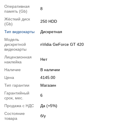
Тестирование видеокарты:
nVidia GeForce GT 420
Оперативная
8
память (Gb)
Видеообзоры
Жёсткий диск
250 HDD
(Gb)
Тип видеокарты
Дискретная
Модель
дискретной
nVidia GeForce GT 420
видеокарты
Лицензионная
Нет
наклейка
Наличие
В наличии
Цена
4145.00
Тип гарантии
Магазин
Гарантийный
6
срок, мес.
📧
Запрос оптовой цены
Продажа с НДС
Да (+5%)
Отслеживать в Instagram
Отслеживать на Facebook
Состояние
б/у
товара