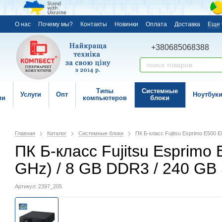
О нас
Почему мы?
Контакты
Новинки
Оплата
Доставка
Еще
+380685068388
Типы
Системные
Услуги
Опт
Ноутбук
ии
компьютеров
блоки
Главная
Каталог
Системные блоки
ПК Б-класс Fujitsu Esprimo E500 E
ПК Б-класс Fujitsu Esprimo E
GHz) / 8 GB DDR3 / 240 GB 
Артикул: 2397_205