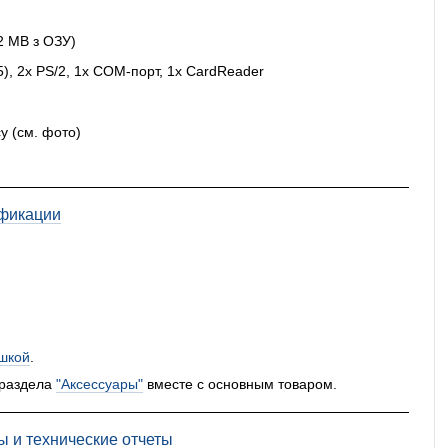
2 MB з ОЗУ)
45), 2x PS/2, 1x COM-порт, 1x CardReader
у (см. фото)
фикации
шкой
.
 раздела
"Аксессуары"
вместе с основным товаром.
ы и технические отчеты