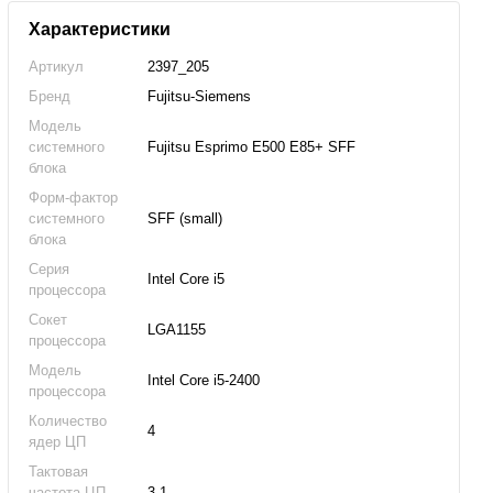
Характеристики
Артикул
2397_205
Бренд
Fujitsu-Siemens
Модель
системного
Fujitsu Esprimo E500 E85+ SFF
блока
Форм-фактор
системного
SFF (small)
блока
Серия
Intel Core i5
процессора
Сокет
LGA1155
процессора
Модель
Intel Core i5-2400
процессора
Количество
4
ядер ЦП
Тактовая
частота ЦП
3.1