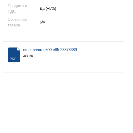
Продажа с
Да (+5%)
НДС
Состояние
б/у
товара
ds-esprimo-e500-e85-23378389
256 КБ
PDF