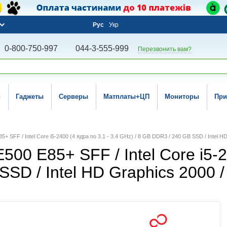
Рус
Укр
0-800-750-997
044-3-555-999
Перезвонить вам?
и
Гаджеты
Серверы
Матплаты+ЦП
Мониторы
При
85+ SFF / Intel Core i5-2400 (4 ядра по 3.1 - 3.4 GHz) / 8 GB DDR3 / 240 GB SSD / Intel
500 E85+ SFF / Intel Core i5-2
SSD / Intel HD Graphics 2000