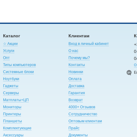
Каталог
Клиентам
К
☆ Акции
Вход в личный кабинет
+
Услуги
О нас
0
Опт
Почему мы?
0
Типы компьютеров
Контакты
О
Системные блоки
Новинки
E
Ноутбуки
Оплата
Гаджеты
Доставка
Серверы
Гарантия
Матплаты+ЦП
Возврат
Мониторы
4000+ Отзывов
Принтеры
Сотрудничество
Планшеты
Оптовым клиентам
Комплектующие
Прайс
Аксессуары
Документы