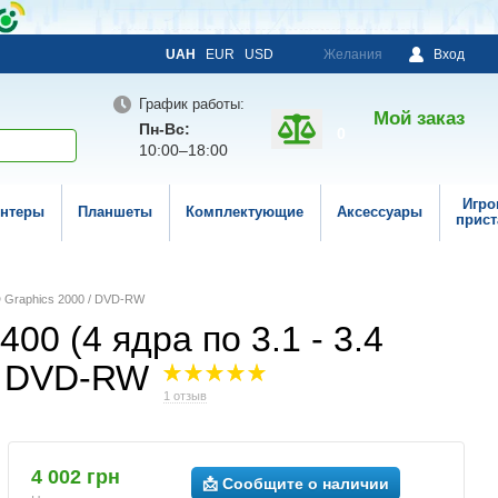
UAH
EUR
USD
Желания
Вход
График работы:
Мой заказ
Пн-Вс:
0
10:00–18:00
Игро
нтеры
Планшеты
Комплектующие
Аксессуары
прист
 HD Graphics 2000 / DVD-RW
400 (4 ядра по 3.1 - 3.4
 / DVD-RW
1 отзыв
4 002 грн
📩 Сообщите о наличии