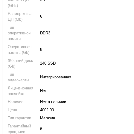
(GHz)
Размер кеша
6
ЦП (Mb)
Тип
оперативной
DDR3
памяти
Оперативная
8
память (Gb)
Жёсткий диск
240 SSD
(Gb)
Тип
Интегрированная
видеокарты
Лицензионная
Нет
наклейка
Наличие
Нет в наличии
Цена
4002.00
Тип гарантии
Магазин
Гарантийный
6
срок, мес.