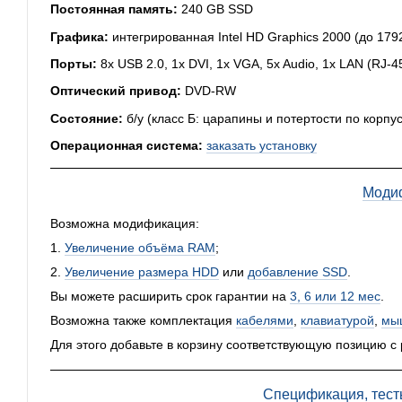
Постоянная память:
240 GB SSD
Графика:
интегрированная Intel HD Graphics 2000 (до 179
Порты:
8x USB 2.0, 1x DVI, 1x VGA, 5x Audio, 1x LAN (RJ-
Оптический привод:
DVD-RW
Состояние:
б/у (класс Б: царапины и потертости по корпус
Операционная система:
заказать установку
Моди
Возможна модификация:
1.
Увеличение объёма RAM
;
2.
Увеличение размера HDD
или
добавление SSD
.
Вы можете расширить срок гарантии на
3, 6 или 12 мес
.
Возможна также комплектация
кабелями
,
клавиатурой
,
мы
Для этого добавьте в корзину соответствующую позицию с
Спецификация, тест