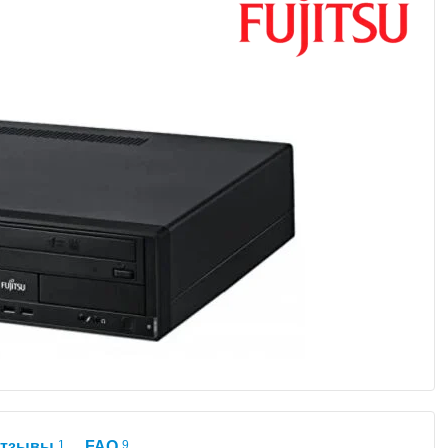
тзывы
1
FAQ
9