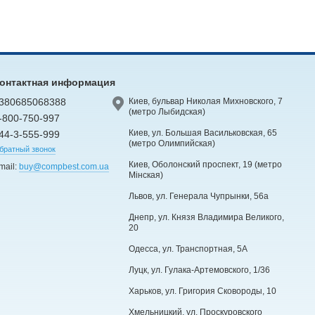
онтактная информация
380685068388
Киев, бульвар Николая Михновского, 7
(метро Лыбидская)
-800-750-997
Киев, ул. Большая Васильковская, 65
44-3-555-999
(метро Олимпийская)
братный звонок
Киев, Оболонский проспект, 19 (метро
mail:
buy@compbest.com.ua
Мінская)
Львов, ул. Генерала Чупрынки, 56а
Днепр, ул. Князя Владимира Великого,
20
Одесса, ул. Транспортная, 5А
Луцк, ул. Гулака-Артемовского, 1/36
Харьков, ул. Григория Сковороды, 10
Хмельницкий, ул. Проскуровского