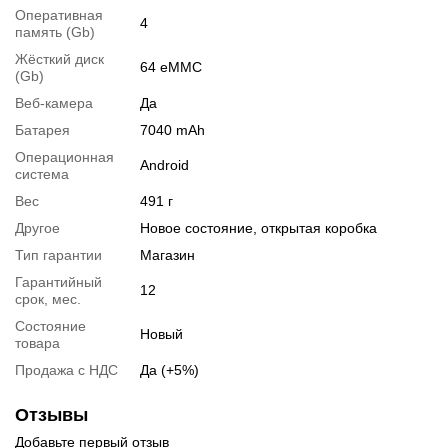
Оперативная
Новое состояние, открытая коробка
4
память (Gb)
Модификации
Жёсткий диск
64 eMMC
(Gb)
Возможна модификация:
Веб-камера
Да
1.
Увеличение объёма RAM
;
Батарея
7040 mAh
2.
Увеличение размера HDD
или
добавление SSD
.
Операционная
Android
Вы можете расширить срок гарантии на
3, 6 или 12 мес
.
система
Возможна также комплектация
кабелями
,
клавиатурой
,
Вес
491 г
мышкой
.
Другое
Новое состояние, открытая коробка
Для этого добавьте в корзину соответствующую позицию с
Тип гарантии
Магазин
раздела
"Аксессуары"
вместе с основным товаром.
Гарантийный
12
срок, мес.
Спецификация, тесты и технические отчеты
Состояние
Новый
Спецификация процессора:
Qualcomm Snapdragon 695
товара
Тестирование процессора:
Qualcomm Snapdragon 695
Продажа с НДС
Да (+5%)
Видеообзоры
Отзывы
Добавьте первый отзыв