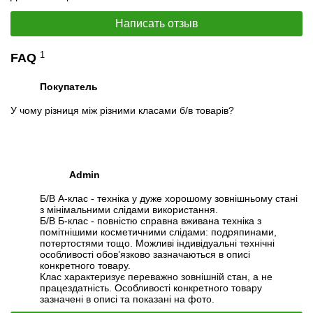
Написать отзыв
1
FAQ
Покупатель
У чому різниця між різними класами б/в товарів?
📧
Запрос оптовой цены
Admin
Отслеживать в Instagram
Отслеживать на Facebook
Б/В А-клас - техніка у дуже хорошому зовнішньому стані
з мінімальними слідами використання.
Б/В Б-клас - повністю справна вживана техніка з
помітнішими косметичними слідами: подряпинами,
потертостями тощо. Можливі індивідуальні технічні
особливості обов’язково зазначаються в описі
конкретного товару.
Клас характеризує переважно зовнішній стан, а не
працездатність. Особливості конкретного товару
зазначені в описі та показані на фото.