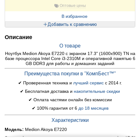
Оптовые цены
В избранное
Добавить к сравнению
Описание
О товаре
Ноутбук Medion Akoya E7220 c экраном 17.3" (1600x900) TN на
базе процессора Intel Core i3-2310M и оперативной памятью 6
GB DDR3 для работы и домашних заданий
Преимущества покупки в "КомпБест™"
✔ Проверенная техника и
лучший сервис
с 2014 г.
✔ Бесплатная доставка и
накопительные скидки
✔ Оплата частями онлайн без комиссии
✔ 100% гарантия от 6
до 18 месяцев
Характеристики
Модель:
Medion Akoya E7220
Экран (диагональ, разрешение, тип матрицы):
17.3"