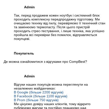
Admin
Так, перед продажем кожен ноутбук і системний блок
проходить комплексну передпродажну підготовку. Ми
очищаємо техніку від пилу, перевіряємо її технічний стан
та замінюємо термопасту. Після цього пристрій
проходить стрес-тестування, і лише техніка, яка успішно
пройшла всі перевірки без помилок, відправляється
покупцеві.
Покупатель
Де можна ознайомитися з відгуками про CompBest?
Admin
Відгуки наших покупців можна переглянути на
незалежних майданчиках:
В Google (більше 2200 відгуків)
В Facebook (більше 1100 відгуків)
В Prom (більше 750 відгуків)
Ми цінуємо довіру наших клієнтів, тому відкрито
публікуємо відгуки та постійно працюємо над