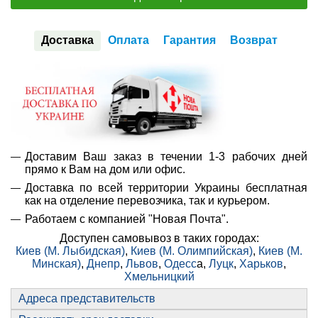
Доставка
Оплата
Гарантия
Возврат
Доставим Ваш заказ в течении 1-3 рабочих дней
прямо к Вам на дом или офис.
Доставка по всей территории Украины бесплатная
как на отделение перевозчика, так и курьером.
Работаем с компанией "Новая Почта".
Доступен самовывоз в таких городах:
Киев (М. Лыбидская)
,
Киев (М. Олимпийская)
,
Киев (М.
Минская)
,
Днепр
,
Львов
,
Одесс
а,
Луцк
,
Харьков
,
Хмельницкий
Адреса представительств