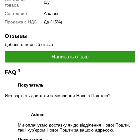
б/у
товара
Состояние
А-класс
Продажа с НДС
Да (+5%)
Отзывы
Добавьте первый отзыв
Написать отзыв
9
FAQ
Покупатель
📧
Запрос оптовой цены
Отслеживать в Instagram
Яка вартість доставки замовлення Новою Поштою?
Отслеживать на Facebook
Admin
Ми оплачуємо доставку як до відділення Нової Пошти,
так і кур'єром Нової Пошти за вашою адресою.
Покупатель