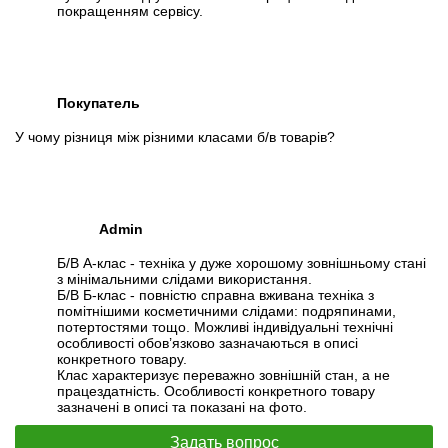
покращенням сервісу.
Покупатель
У чому різниця між різними класами б/в товарів?
Admin
Б/В А-клас - техніка у дуже хорошому зовнішньому стані
з мінімальними слідами використання.
Б/В Б-клас - повністю справна вживана техніка з
помітнішими косметичними слідами: подряпинами,
потертостями тощо. Можливі індивідуальні технічні
особливості обов’язково зазначаються в описі
конкретного товару.
Клас характеризує переважно зовнішній стан, а не
працездатність. Особливості конкретного товару
зазначені в описі та показані на фото.
Задать вопрос