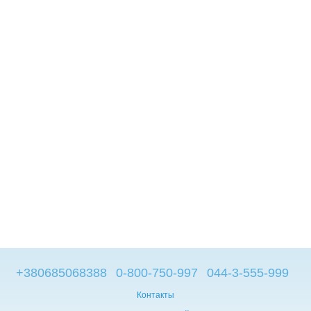
+380685068388
0-800-750-997
044-3-555-999
Контакты