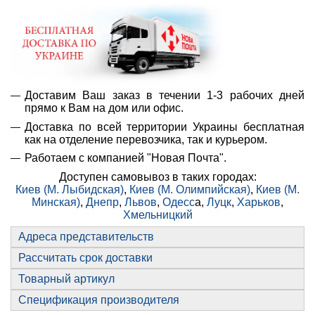
Доставим Ваш заказ в течении 1-3 рабочих дней
прямо к Вам на дом или офис.
Доставка по всей территории Украины бесплатная
как на отделение перевозчика, так и курьером.
Работаем с компанией "Новая Почта".
Доступен самовывоз в таких городах:
Киев (М. Лыбидская)
,
Киев (М. Олимпийская)
,
Киев (М.
Минская)
,
Днепр
,
Львов
,
Одесс
а,
Луцк
,
Харьков
,
Хмельницкий
Адреса представительств
Рассчитать срок доставки
Товарный артикул
Спецификация производителя