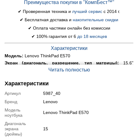
Преимущества покупки в "КомпБест™"
✔ Проверенная техника и
лучший сервис
с 2014 г.
✔ Бесплатная доставка и
накопительные скидки
✔ Оплата частями онлайн без комиссии
✔ 100% гарантия от 6
до 18 месяцев
Характеристики
Модель:
Lenovo ThinkPad E570
Экран (диагональ, разрешение, тип матрицы):
15.6"
(1920x1080) IPS
Читать полностью
Процессор:
Intel Core i3-7100U (2 (4) ядра по 2.4 GHz), 3 MB
Smart Cache
Характеристики
Оперативная память:
8 GB DDR4
Артикул
5987_40
Постоянная память:
128 GB SSD
Графика:
интегрированная Intel HD Graphics 620 (до 1792 MB
Бренд
Lenovo
с ОЗУ)
Модель
Lenovo ThinkPad E570
Веб-камера:
есть
ноутбука
Порты:
1x USB 2.0, 2x USB 3.0, 1x VGA, 1x HDMI, 2x Audio, 1x
Диагональ
LAN (RJ-45)
экрана
15
Батарея:
не менее 1.5-2 часа в режиме обычной нагрузки
(дюймы)