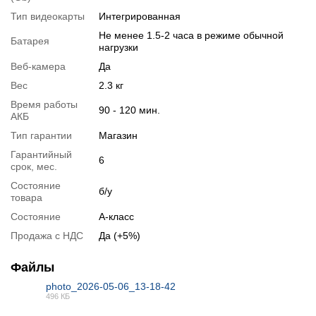
Спецификация, тесты и технические отчеты
Тип видеокарты
Интегрированная
Спецификация процессора:
Intel Core i3-7100U
Не менее 1.5-2 часа в режиме обычной
Батарея
Тестирование процессора:
нагрузки
Intel Core i3-7100U
Веб-камера
Да
Видеообзоры
Вес
2.3 кг
Время работы
90 - 120 мин.
АКБ
Тип гарантии
Магазин
Гарантийный
6
срок, мес.
Состояние
б/у
товара
Состояние
А-класс
Продажа с НДС
Да (+5%)
Файлы
📧
Запрос оптовой цены
photo_2026-05-06_13-18-42
Отслеживать в Instagram
496 КБ
Отслеживать на Facebook
JPG