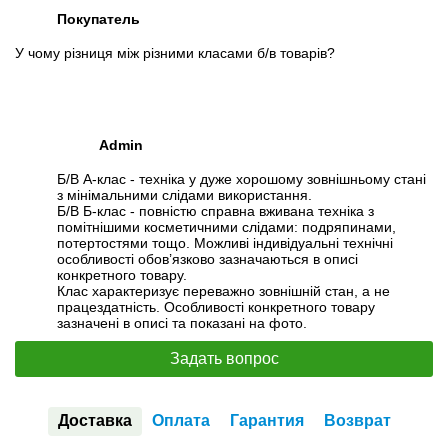
Покупатель
У чому різниця між різними класами б/в товарів?
Admin
Б/В А-клас - техніка у дуже хорошому зовнішньому стані
з мінімальними слідами використання.
Б/В Б-клас - повністю справна вживана техніка з
помітнішими косметичними слідами: подряпинами,
потертостями тощо. Можливі індивідуальні технічні
особливості обов’язково зазначаються в описі
конкретного товару.
Клас характеризує переважно зовнішній стан, а не
працездатність. Особливості конкретного товару
зазначені в описі та показані на фото.
Задать вопрос
Доставка
Оплата
Гарантия
Возврат