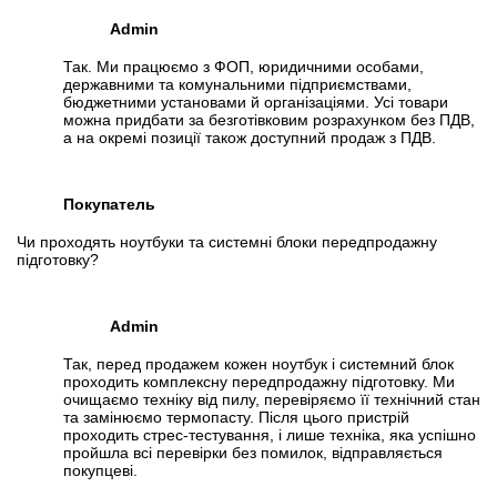
Admin
Так. Ми працюємо з ФОП, юридичними особами,
державними та комунальними підприємствами,
бюджетними установами й організаціями. Усі товари
можна придбати за безготівковим розрахунком без ПДВ,
а на окремі позиції також доступний продаж з ПДВ.
Покупатель
Чи проходять ноутбуки та системні блоки передпродажну
підготовку?
Admin
Так, перед продажем кожен ноутбук і системний блок
проходить комплексну передпродажну підготовку. Ми
очищаємо техніку від пилу, перевіряємо її технічний стан
та замінюємо термопасту. Після цього пристрій
проходить стрес-тестування, і лише техніка, яка успішно
пройшла всі перевірки без помилок, відправляється
покупцеві.