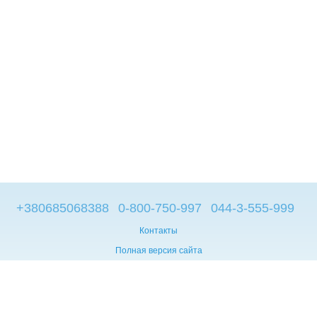
+380685068388
0-800-750-997
044-3-555-999
Контакты
Полная версия сайта
© 2014—2026
Брендовые компьютеры из Европы
Укр