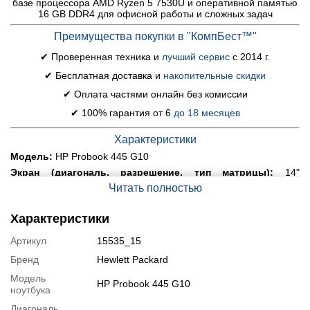
базе процессора AMD Ryzen 5 7530U и оперативной памятью
16 GB DDR4 для офисной работы и сложных задач
Преимущества покупки в "КомпБест™"
✔ Проверенная техника и
лучший сервис
с 2014 г.
✔ Бесплатная доставка и
накопительные скидки
✔ Оплата частями онлайн без комиссии
✔ 100% гарантия от 6
до 18 месяцев
Характеристики
Модель:
HP Probook 445 G10
Экран (диагональ, разрешение, тип матрицы):
14"
(1920x1080) IPS
Читать полностью
Процессор:
AMD Ryzen 5 7530U (6 (12) ядер по 2.0 - 4.5
GHz), 16 MB Cache
Характеристики
Оперативная память:
16 GB DDR4
Артикул
15535_15
Постоянная память:
256 GB SSD
Графика:
интегрированная AMD Radeon Vega 6 Graphics
Бренд
Hewlett Packard
Веб-камера:
есть
Модель
HP Probook 445 G10
Порты:
ноутбука
3x USB 3.2, 2x USB Type-C, 1x HDM, 1x RJ-45, 1x
Audio, 1x SD card reader
Диагональ