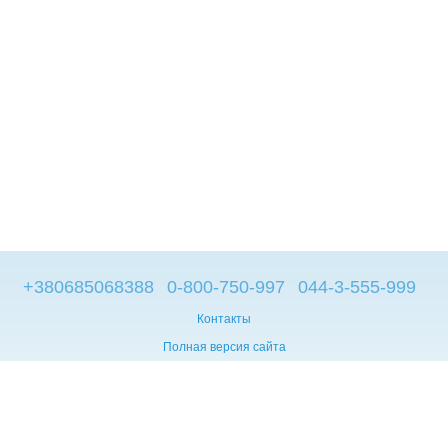
+380685068388
0-800-750-997
044-3-555-999
Контакты
Полная версия сайта
© 2014—2026
Брендовые компьютеры из Европы
Укр