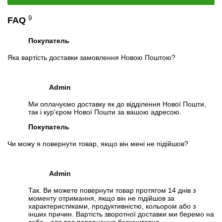
9
FAQ
📧
Запрос оптовой цены
Отслеживать в Instagram
Отслеживать на Facebook
Покупатель
Яка вартість доставки замовлення Новою Поштою?
Admin
Ми оплачуємо доставку як до відділення Нової Пошти,
так і кур'єром Нової Пошти за вашою адресою.
Покупатель
Чи можу я повернути товар, якщо він мені не підійшов?
Admin
Так. Ви можете повернути товар протягом 14 днів з
моменту отримання, якщо він не підійшов за
характеристиками, продуктивністю, кольором або з
інших причин. Вартість зворотної доставки ми беремо на