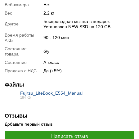
мышкой
.
Веб-камера
Нет
Для этого добавьте в корзину соответствующую позицию с
Вес
2.2 кг
раздела
"Аксессуары"
вместе с основным товаром.
Беспроводная мышка в подарок.
Другое
Установлен NEW SSD на 120 GB
Спецификация, тесты и технические отчеты
Время работы
90 - 120 мин.
Спецификация процессора:
Intel Core i3-4100M
АКБ
Тестирование процессора:
Intel Core i3-4100M
Состояние
б/у
товара
Видеообзоры
Состояние
А-класс
Продажа с НДС
Да (+5%)
Файлы
Fujitsu_LifeBook_E554_Manual
184 КБ
PDF
Отзывы
Добавьте первый отзыв
Написать отзыв