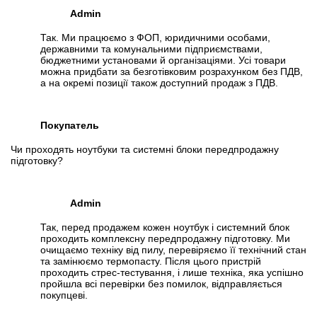
Admin
Так. Ми працюємо з ФОП, юридичними особами,
державними та комунальними підприємствами,
бюджетними установами й організаціями. Усі товари
можна придбати за безготівковим розрахунком без ПДВ,
а на окремі позиції також доступний продаж з ПДВ.
Покупатель
Чи проходять ноутбуки та системні блоки передпродажну
підготовку?
Admin
Так, перед продажем кожен ноутбук і системний блок
проходить комплексну передпродажну підготовку. Ми
очищаємо техніку від пилу, перевіряємо її технічний стан
та замінюємо термопасту. Після цього пристрій
проходить стрес-тестування, і лише техніка, яка успішно
пройшла всі перевірки без помилок, відправляється
покупцеві.