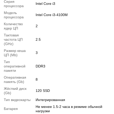
Серия
Вес:
2.2 кг
Intel Core i3
процессора
Состояние:
класс А (хорошее состояние; без дефектов; экран
Модель
Intel Core i3-4100M
чистый; на корпусе могут быть следы обычного
процессора
использования)
Количество
2
ядер ЦП
Комплектация:
ноутбук, зарядное устройство, наклейки на
Тактовая
клавиатуру
частота ЦП
2.5
Операционная система:
(GHz)
заказать установку
Размер кеша
3
Особенности
ЦП (Mb)
Беспроводная мышка в подарок. Установлен NEW SSD на 120
Тип
GB
оперативной
DDR3
памяти
Модификации
Оперативная
8
Возможна модификация:
память (Gb)
1.
Увеличение объёма RAM
;
Жёсткий диск
120 SSD
(Gb)
2.
Увеличение размера HDD
или
добавление SSD
.
Тип видеокарты
Интегрированная
Вы можете расширить срок гарантии на
3, 6 или 12 мес
.
Не менее 1.5-2 часа в режиме обычной
Возможна также комплектация
кабелями
,
клавиатурой
,
Батарея
нагрузки