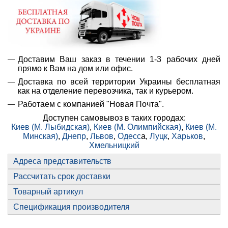
Доставим Ваш заказ в течении 1-3 рабочих дней
прямо к Вам на дом или офис.
Доставка по всей территории Украины бесплатная
как на отделение перевозчика, так и курьером.
Работаем с компанией "Новая Почта".
Доступен самовывоз в таких городах:
Киев (М. Лыбидская)
,
Киев (М. Олимпийская)
,
Киев (М.
Минская)
,
Днепр
,
Львов
,
Одесс
а,
Луцк
,
Харьков
,
Хмельницкий
Адреса представительств
Рассчитать срок доставки
Товарный артикул
Спецификация производителя