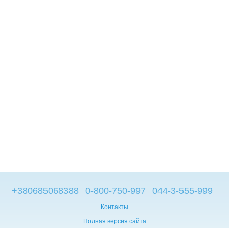
+380685068388
0-800-750-997
044-3-555-999
Контакты
Полная версия сайта