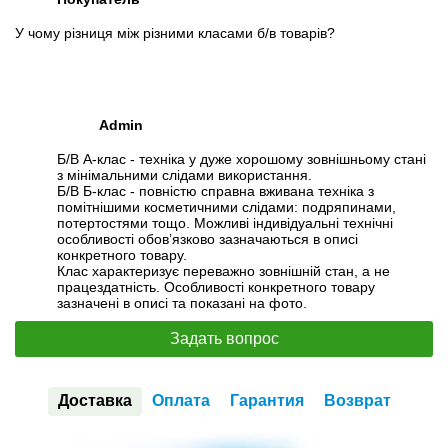
У чому різниця між різними класами б/в товарів?
Admin
Б/В А-клас - техніка у дуже хорошому зовнішньому стані
з мінімальними слідами використання.
Б/В Б-клас - повністю справна вживана техніка з
помітнішими косметичними слідами: подряпинами,
потертостями тощо. Можливі індивідуальні технічні
особливості обов’язково зазначаються в описі
конкретного товару.
Клас характеризує переважно зовнішній стан, а не
працездатність. Особливості конкретного товару
зазначені в описі та показані на фото.
Задать вопрос
Доставка
Оплата
Гарантия
Возврат