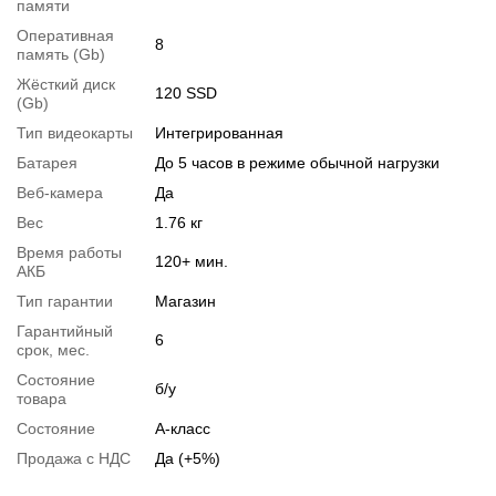
памяти
раздела
"Аксессуары"
вместе с основным товаром.
Оперативная
8
память (Gb)
Спецификация, тесты и технические отчеты
Жёсткий диск
Спецификация процессора:
120 SSD
Intel Core i3-5005U
(Gb)
Тестирование процессора:
Intel Core i3-5005U
Тип видеокарты
Интегрированная
Видеообзоры
Батарея
До 5 часов в режиме обычной нагрузки
Веб-камера
Да
Вес
1.76 кг
Время работы
120+ мин.
АКБ
Тип гарантии
Магазин
Гарантийный
6
срок, мес.
Состояние
б/у
товара
Состояние
А-класс
Продажа с НДС
Да (+5%)
📧
Запрос оптовой цены