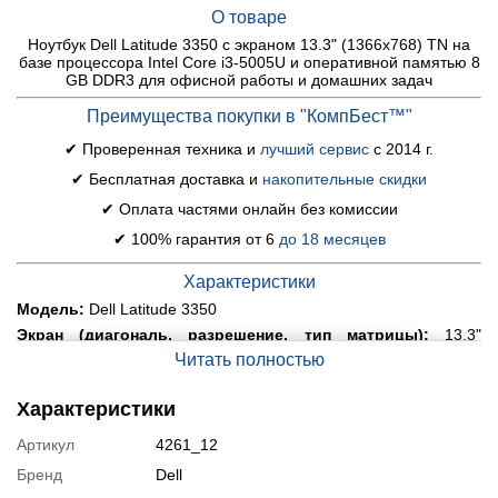
О товаре
Ноутбук Dell Latitude 3350 c экраном 13.3" (1366x768) TN на
базе процессора Intel Core i3-5005U и оперативной памятью 8
GB DDR3 для офисной работы и домашних задач
Преимущества покупки в "КомпБест™"
✔ Проверенная техника и
лучший сервис
с 2014 г.
✔ Бесплатная доставка и
накопительные скидки
✔ Оплата частями онлайн без комиссии
✔ 100% гарантия от 6
до 18 месяцев
Характеристики
Модель:
Dell Latitude 3350
Экран (диагональ, разрешение, тип матрицы):
13.3"
(1366x768) TN
Читать полностью
Процессор:
Intel Core i3-5005U (2 (4) ядра по 2.0 GHz), 3 MB
Cache
Характеристики
Оперативная память:
8 GB DDR3
Артикул
4261_12
Постоянная память:
120 GB SSD
Графика:
интегрированная Intel HD Graphics 5500 (до 1792
Бренд
Dell
MB с ОЗУ)