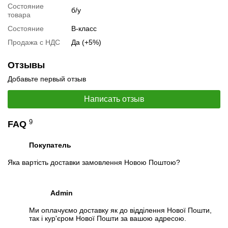
Состояние
б/у
товара
Состояние
B-класс
Продажа с НДС
Да (+5%)
Отзывы
Добавьте первый отзыв
📧
Запрос оптовой цены
Написать отзыв
Отслеживать в Instagram
Отслеживать на Facebook
9
FAQ
Покупатель
Яка вартість доставки замовлення Новою Поштою?
Admin
Ми оплачуємо доставку як до відділення Нової Пошти,
так і кур'єром Нової Пошти за вашою адресою.