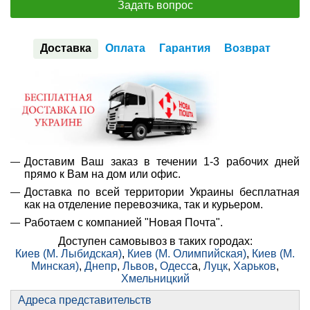
Задать вопрос
Доставка
Оплата
Гарантия
Возврат
Доставим Ваш заказ в течении 1-3 рабочих дней
прямо к Вам на дом или офис.
Доставка по всей территории Украины бесплатная
как на отделение перевозчика, так и курьером.
Работаем с компанией "Новая Почта".
Доступен самовывоз в таких городах:
Киев (М. Лыбидская)
,
Киев (М. Олимпийская)
,
Киев (М.
Минская)
,
Днепр
,
Львов
,
Одесс
а,
Луцк
,
Харьков
,
Хмельницкий
Адреса представительств