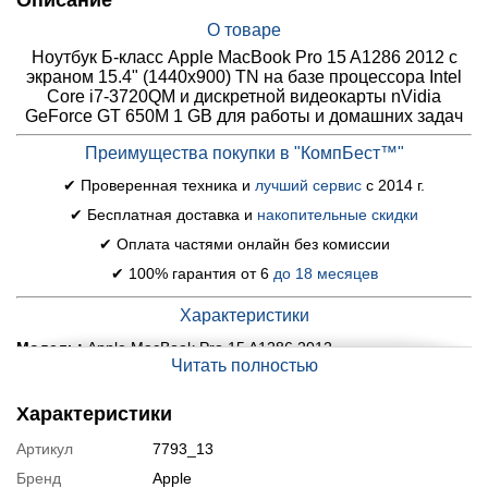
Описание
О товаре
Ноутбук Б-класс Apple MacBook Pro 15 A1286 2012 c
экраном 15.4" (1440x900) TN на базе процессора Intel
Core i7-3720QM и дискретной видеокарты nVidia
GeForce GT 650M 1 GB для работы и домашних задач
Преимущества покупки в "КомпБест™"
✔ Проверенная техника и
лучший сервис
с 2014 г.
✔ Бесплатная доставка и
накопительные скидки
✔ Оплата частями онлайн без комиссии
✔ 100% гарантия от 6
до 18 месяцев
Характеристики
Модель:
Apple MacBook Pro 15 A1286 2012
Читать полностью
Экран (диагональ, разрешение, тип матрицы):
15.4"
(1440x900) TN
Характеристики
Процессор:
Intel Core i7-3720QM (4 (8) ядра по 2.6 - 3.6 GHz),
Артикул
7793_13
6 MB Smart Cache
Бренд
Apple