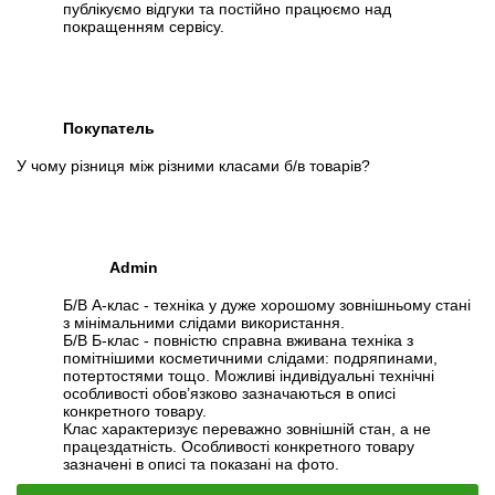
публікуємо відгуки та постійно працюємо над
покращенням сервісу.
Покупатель
У чому різниця між різними класами б/в товарів?
Admin
Б/В А-клас - техніка у дуже хорошому зовнішньому стані
з мінімальними слідами використання.
Б/В Б-клас - повністю справна вживана техніка з
помітнішими косметичними слідами: подряпинами,
потертостями тощо. Можливі індивідуальні технічні
особливості обов’язково зазначаються в описі
конкретного товару.
Клас характеризує переважно зовнішній стан, а не
працездатність. Особливості конкретного товару
зазначені в описі та показані на фото.