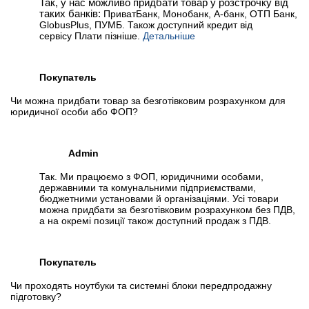
Так, у нас можливо придбати товар у розстрочку від
таких банків:
ПриватБанк, Монобанк, А-банк, ОТП Банк,
GlobusPlus, ПУМБ. Також доступний кредит від
сервісу Плати пізніше.
Детальніше
Покупатель
Чи можна придбати товар за безготівковим розрахунком для
юридичної особи або ФОП?
Admin
Так. Ми працюємо з ФОП, юридичними особами,
державними та комунальними підприємствами,
бюджетними установами й організаціями. Усі товари
можна придбати за безготівковим розрахунком без ПДВ,
а на окремі позиції також доступний продаж з ПДВ.
Покупатель
Чи проходять ноутбуки та системні блоки передпродажну
підготовку?