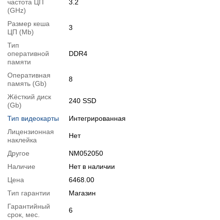
частота ЦП
3.2
(GHz)
мышкой
.
Размер кеша
Для этого добавьте в корзину соответствующую позицию с
3
ЦП (Mb)
раздела
"Аксессуары"
вместе с основным товаром.
Тип
оперативной
DDR4
Спецификация, тесты и технические отчеты
памяти
Спецификация процессора:
Intel Core i3-6100T
Оперативная
8
Тестирование процессора:
Intel Core i3-6100T
память (Gb)
Видеообзоры
Жёсткий диск
240 SSD
(Gb)
Тип видеокарты
Интегрированная
Лицензионная
Нет
наклейка
Другое
NM052050
Наличие
Нет в наличии
Цена
6468.00
Тип гарантии
Магазин
Гарантийный
6
срок, мес.