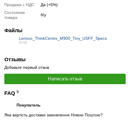
Продажа с НДС
Да (+5%)
Состояние
📧
Запрос оптовой цены
б/у
товара
Отслеживать в Instagram
Отслеживать на Facebook
Файлы
Lenovo_ThinkCentre_M900_Tiny_USFF_Specs
43 КБ
PDF
Отзывы
Добавьте первый отзыв
Написать отзыв
9
FAQ
Покупатель
Яка вартість доставки замовлення Новою Поштою?