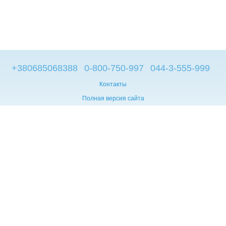
+380685068388
0-800-750-997
044-3-555-999
Контакты
Полная версия сайта
© 2014—2026
Брендовые компьютеры из Европы
Укр
Мова сайту:
UA
RU