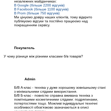
незалежних майданчиках:
В Google (більше 2200 відгуків)
В Facebook (більше 1100 відгуків)
В Prom (більше 750 відгуків)
Ми цінуємо довіру наших клієнтів, тому відкрито
публікуємо відгуки та постійно працюємо над
покращенням сервісу.
Покупатель
У чому різниця між різними класами б/в товарів?
Admin
Б/В А-клас - техніка у дуже хорошому зовнішньому стані
з мінімальними слідами використання.
Б/В Б-клас - повністю справна вживана техніка з
помітнішими косметичними слідами: подряпинами,
потертостями тощо. Можливі індивідуальні технічні
особливості обов’язково зазначаються в описі