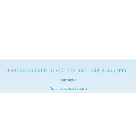
+380685068388
0-800-750-997
044-3-555-999
Контакты
Полная версия сайта
© 2014—2026
Брендовые компьютеры из Европы
Укр
Мова сайту:
UA
RU