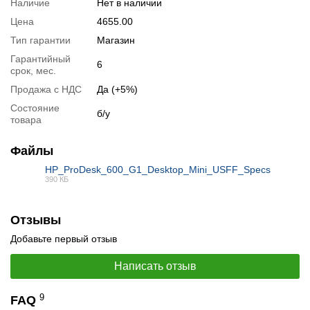
Наличие
Нет в наличии
Цена
4655.00
Тип гарантии
Магазин
Гарантийный
6
срок, мес.
Продажа с НДС
Да (+5%)
Состояние
б/у
товара
📧
Запрос оптовой цены
Отслеживать в Instagram
Файлы
Отслеживать на Facebook
HP_ProDesk_600_G1_Desktop_Mini_USFF_Specs
390 КБ
PDF
Отзывы
Добавьте первый отзыв
Написать отзыв
9
FAQ