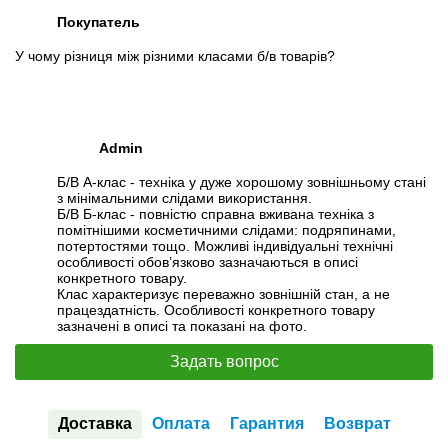
Покупатель
У чому різниця між різними класами б/в товарів?
Admin
Б/В А-клас - техніка у дуже хорошому зовнішньому стані
з мінімальними слідами використання.
Б/В Б-клас - повністю справна вживана техніка з
помітнішими косметичними слідами: подряпинами,
потертостями тощо. Можливі індивідуальні технічні
особливості обов’язково зазначаються в описі
конкретного товару.
Клас характеризує переважно зовнішній стан, а не
працездатність. Особливості конкретного товару
зазначені в описі та показані на фото.
Задать вопрос
Доставка
Оплата
Гарантия
Возврат