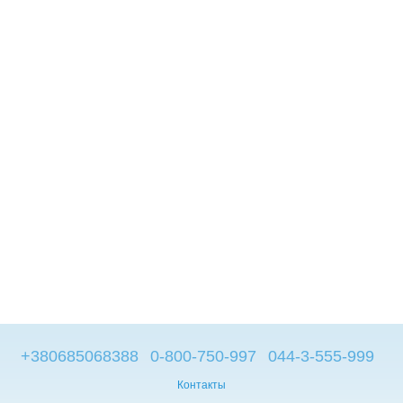
+380685068388
0-800-750-997
044-3-555-999
Контакты