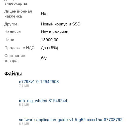
видеокарты
Подробная спецификация, тесты и технические отчеты
Лицензионная
Спецификация процессора
:
Intel® Core™ i5-2400
Нет
наклейка
Тестирование процессора
:
Intel® Core™ i5-2400
Другое
Новый корпус и SSD
Спецификация видеокарты
:
Radeon™ RX 580
Наличие
Нет в наличии
Тестирование видеокарты
:
Radeon™ RX 580
Цена
13900.00
Спецификация материнской платы
:
MSI B75MA-P45
О материнской плате
:
MSI B75MA-P45
Продажа с НДС
Да (+5%)
Драйвера:
MSI B75MA-P45
Состояние
б/у
товара
Видеообзоры
Файлы
e7798v1.0-12942908
7.1 МБ
PDF
mb_qig_whdmi-81949244
5.7 МБ
PDF
software-application-guide-v1.5-g52-xxxx1ha-67708792
6.6 МБ
PDF