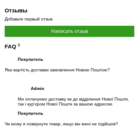
Отзывы
Добавьте первый отзыв
Написать отзыв
9
FAQ
Покупатель
Яка вартість доставки замовлення Новою Поштою?
Admin
Ми оплачуємо доставку як до відділення Нової Пошти,
так і кур'єром Нової Пошти за вашою адресою.
Отзывы о комплектующих
О процессоре
:
Покупатель
- Отличный процессор с разблокированным множителем,
Чи можу я повернути товар, якщо він мені не підійшов?
мощь просто давит! Хорошо разгоняется, стабильно работает
на частоте 4700, температура при таком разгоне не
превышает 60-64 градусов! Встроенное графическое ядро,