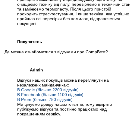
очищаємо техніку від пилу, перевіряємо її технічний стан
та замінюємо термопасту. Після цього пристрій
проходить стрес-тестування, і лише техніка, яка успішно
пройшла всі перевірки без помилок, відправляється
покупцеві.
Покупатель
Де можна ознайомитися з відгуками про CompBest?
Admin
Відгуки наших покупців можна переглянути на
незалежних майданчиках:
В Google (більше 2200 відгуків)
В Facebook (більше 1100 відгуків)
В Prom (більше 750 відгуків)
Ми цінуємо довіру наших клієнтів, тому відкрито
публікуємо відгуки та постійно працюємо над
покращенням сервісу.