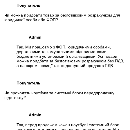
Покупатель
Чи можна придбати товар за безготівковим розрахунком для
юридичної особи або ФОП?
Admin
Так. Ми працюємо з ФОП, юридичними особами,
державними та комунальними підприємствами,
бюджетними установами й організаціями. Усі товари
можна придбати за безготівковим розрахунком без ПДВ,
а на окремі позиції також доступний продаж з ПДВ.
Покупатель
Чи проходять ноутбуки та системні блоки передпродажну
підготовку?
Admin
Так, перед продажем кожен ноутбук і системний блок
проходить комплексну передпродажну підготовку. Ми