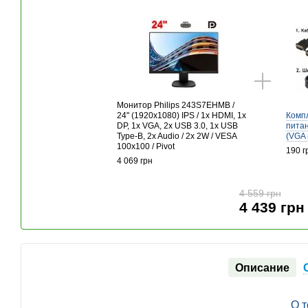
Монитор Philips 243S7EHMB /
24" (1920x1080) IPS / 1x HDMI, 1x
Компл
DP, 1x VGA, 2x USB 3.0, 1x USB
питан
Type-B, 2x Audio / 2x 2W / VESA
(VGA 
100x100 / Pivot
190 г
4 069 грн
4 559 грн
4 439 грн
Описание
О 