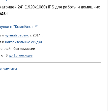
атрицей 24" (1920x1080) IPS для работы и домашних
адач
упки в "КомпБест™"
а и
лучший сервис
с 2014 г.
а и
накопительные скидки
 онлайн без комиссии
 от 6
до 18 месяцев
теристики