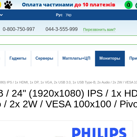
Рус
Укр
0-800-750-997
044-3-555-999
Перезвонить вам?
и
Гаджеты
Серверы
Матплаты+ЦП
Мониторы
При
0) IPS / 1x HDMI, 1x DP, 1x VGA, 2x USB 3.0, 1x USB Type-B, 2x Audio / 2x 2W / VESA 10
/ 24" (1920x1080) IPS / 1x H
 / 2x 2W / VESA 100x100 / Pivo