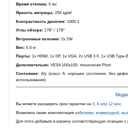
Время отклика:
5 мс
Яркость матрицы:
250 кд/м²
Контрастность дисплея:
1000:1
Углы обзора:
178° / 178°
Встроенные колонки:
2x 2W
Вес:
5.0 кг
Порты:
1x HDMI, 1x DP, 1x VGA, 2x USB 3.0, 1x USB Type-B
Дополнительно:
VESA 100x100, технология Pivot
Состояние:
б/у (класс А: хорошее состояние; без дефе
использования)
Моди
Вы можете расширить срок гарантии на
3, 6 или 12 мес
.
Возможна также комплектация
кабелями
,
клавиатурой
,
мы
Для этого добавьте в корзину соответствующую позицию с