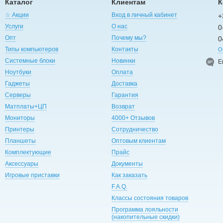
Каталог
Клиентам
К
☆ Акции
Вход в личный кабинет
+
Услуги
О нас
0
Опт
Почему мы?
0
Типы компьютеров
Контакты
О
Системные блоки
Новинки
E
Ноутбуки
Оплата
Гаджеты
Доставка
Серверы
Гарантия
Матплаты+ЦП
Возврат
Мониторы
4000+ Отзывов
Принтеры
Сотрудничество
Планшеты
Оптовым клиентам
Комплектующие
Прайс
Аксессуары
Документы
Игровые приставки
Как заказать
F.A.Q.
Классы состояния товаров
Программа лояльности
(накопительные скидки)