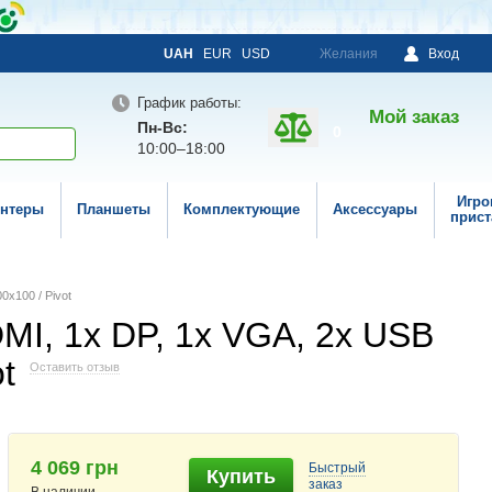
UAH
EUR
USD
Желания
Вход
График работы:
Мой заказ
Пн-Вс:
0
10:00–18:00
Игро
нтеры
Планшеты
Комплектующие
Аксессуары
прист
0x100 / Pivot
DMI, 1x DP, 1x VGA, 2x USB
t
Оставить отзыв
4 069 грн
Быстрый
Купить
заказ
В наличии