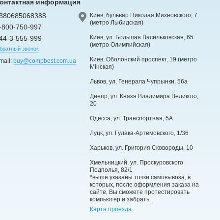
онтактная информация
380685068388
Киев, бульвар Николая Михновского, 7
(метро Лыбидская)
-800-750-997
Киев, ул. Большая Васильковская, 65
44-3-555-999
(метро Олимпийская)
братный звонок
Киев, Оболонский проспект, 19 (метро
mail:
buy@compbest.com.ua
Мінская)
Львов, ул. Генерала Чупрынки, 56а
Днепр, ул. Князя Владимира Великого,
20
Одесса, ул. Транспортная, 5А
Луцк, ул. Гулака-Артемовского, 1/36
Харьков, ул. Григория Сковороды, 10
Хмельницкий, ул. Проскуровского
Подполья, 82/1
*выше указаны точки самовывоза, в
которых, после оформления заказа на
сайте, Вы сможете протестировать
компьютер и забрать.
Карта проезда