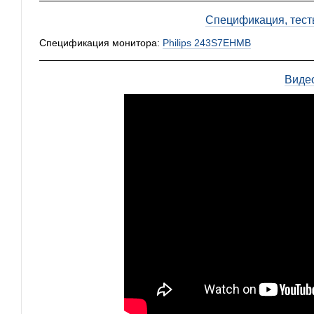
Спецификация, тест
Спецификация монитора:
Philips 243S7EHMB
Виде