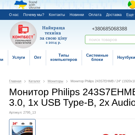
О нас
Почему мы?
Контакты
Новинки
Оплата
Доставка
Еще
+380685068388
Типы
Системные
Услуги
Опт
Ноутбук
ии
компьютеров
блоки
Главная
Каталог
Мониторы
Монитор Philips 243S7EHMB / 24" (1920x108
Монитор Philips 243S7EHMB 
3.0, 1x USB Type-B, 2x Audio
Артикул: 2795_13