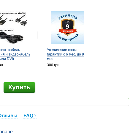
ект: кабель
Увеличение срока
ия и видеокабель
гарантии с 6 мес. до 9
или DVI)
мес.
рн
300 грн
Купить
Отзывы
FAQ
9
товаре