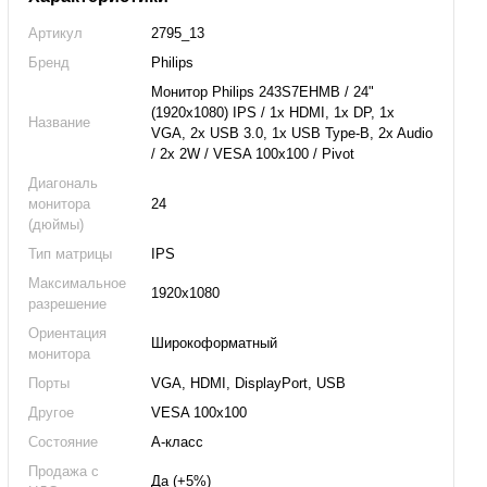
Артикул
2795_13
Бренд
Philips
Монитор Philips 243S7EHMB / 24"
(1920x1080) IPS / 1x HDMI, 1x DP, 1x
Название
VGA, 2x USB 3.0, 1x USB Type-B, 2x Audio
/ 2x 2W / VESA 100x100 / Pivot
Диагональ
монитора
24
(дюймы)
Тип матрицы
IPS
Максимальное
1920x1080
разрешение
Ориентация
Широкоформатный
монитора
Порты
VGA, HDMI, DisplayPort, USB
Другое
VESA 100x100
Состояние
А-класс
Продажа с
Да (+5%)