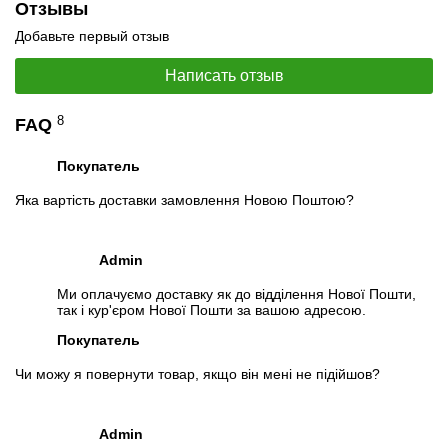
Видеообзоры
Отзывы
Добавьте первый отзыв
Написать отзыв
8
FAQ
Покупатель
Яка вартість доставки замовлення Новою Поштою?
Admin
Ми оплачуємо доставку як до відділення Нової Пошти,
📧
Запрос оптовой цены
так і кур'єром Нової Пошти за вашою адресою.
Отслеживать в Instagram
Покупатель
Отслеживать на Facebook
Чи можу я повернути товар, якщо він мені не підійшов?
Admin