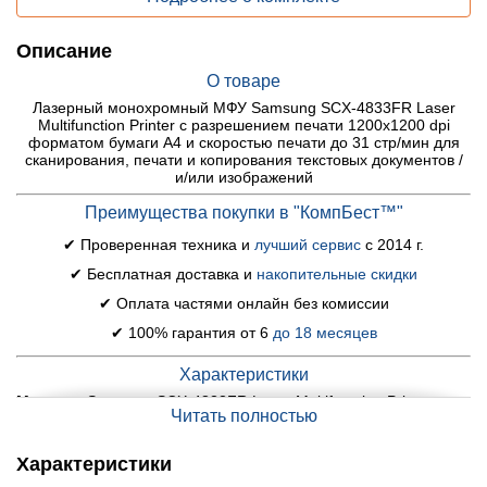
Описание
О товаре
Лазерный монохромный МФУ Samsung SCX-4833FR Laser
Multifunction Printer с разрешением печати 1200x1200 dpi
форматом бумаги A4 и скоростью печати до 31 стр/мин для
сканирования, печати и копирования текстовых документов /
и/или изображений
Преимущества покупки в "КомпБест™"
✔ Проверенная техника и
лучший сервис
с 2014 г.
✔ Бесплатная доставка и
накопительные скидки
✔ Оплата частями онлайн без комиссии
✔ 100% гарантия от 6
до 18 месяцев
Характеристики
Модель:
Samsung SCX-4833FR Laser Multifunction Printer
Читать полностью
Тип печати:
лазерный
Цвет печати:
монохромный
Характеристики
Разрешение печати:
1200x1200 dpi