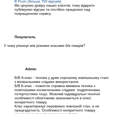
В Prom (більше 750 відгуків)
Ми цінуємо довіру наших клієнтів, тому відкрито
публікуємо відгуки та постійно працюємо над
покращенням сервісу.
Покупатель
У чому різниця між різними класами б/в товарів?
Admin
Б/В А-клас - техніка у дуже хорошому зовнішньому стані
з мінімальними слідами використання.
Б/В Б-клас - повністю справна вживана техніка з
помітнішими косметичними слідами: подряпинами,
потертостями тощо. Можливі індивідуальні технічні
особливості обов’язково зазначаються в описі
конкретного товару.
Клас характеризує переважно зовнішній стан, а не
працездатність. Особливості конкретного товару