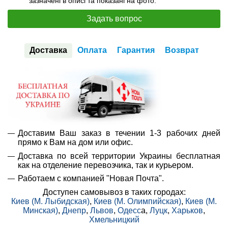
зазначені в описі та показані на фото.
Задать вопрос
Доставка
Оплата
Гарантия
Возврат
Доставим Ваш заказ в течении 1-3 рабочих дней
прямо к Вам на дом или офис.
Доставка по всей территории Украины бесплатная
как на отделение перевозчика, так и курьером.
Работаем с компанией "Новая Почта".
Доступен самовывоз в таких городах:
Киев (М. Лыбидская)
,
Киев (М. Олимпийская)
,
Киев (М.
Минская)
,
Днепр
,
Львов
,
Одесс
а,
Луцк
,
Харьков
,
Хмельницкий