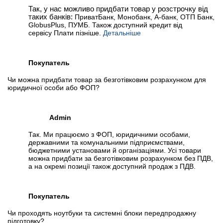
Так, у нас можливо придбати товар у розстрочку від
таких банків:
ПриватБанк, Монобанк, А-банк, ОТП Банк,
GlobusPlus, ПУМБ. Також доступний кредит від
сервісу Плати пізніше.
Детальніше
Покупатель
Чи можна придбати товар за безготівковим розрахунком для
юридичної особи або ФОП?
Admin
Так. Ми працюємо з ФОП, юридичними особами,
державними та комунальними підприємствами,
бюджетними установами й організаціями. Усі товари
можна придбати за безготівковим розрахунком без ПДВ,
а на окремі позиції також доступний продаж з ПДВ.
Покупатель
Чи проходять ноутбуки та системні блоки передпродажну
підготовку?