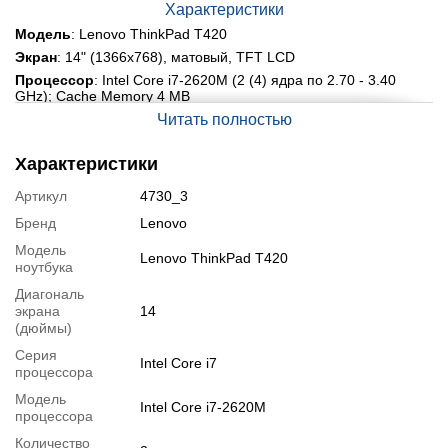
Характеристики
Модель
: Lenovo ThinkPad T420
Экран
: 14" (1366x768), матовый, TFT LCD
Процессор
: Intel Core i7-2620M (2 (4) ядра по 2.70 - 3.40
GHz); Cache Memory 4 MB
Память
: 8 GB DDR3
Читать полностью
Жёсткий диск
: 500 GB HDD
Характеристики
Видеокарта:
Integrated Intel HD Graphics 3000
Оптический привод:
Slim DVD-RW
Артикул
4730_3
Порты:
SmartCard slot, DP, LAN (RJ-45), IEEE 1394, USB ,
Бренд
Lenovo
eSATA, Audio Port, VGA
Дополнительно
Модель
: Webcam
Lenovo ThinkPad T420
ноутбука
Подробная спецификация, тесты и технические отчеты
Диагональ
Спецификация процессора
:
Intel Core i7 2620M
экрана
14
(дюймы)
Тестирование процессора
:
Intel Core i7 2620M
Серия
Видеообзоры
Intel Core i7
процессора
Модель
Intel Core i7-2620M
процессора
Количество