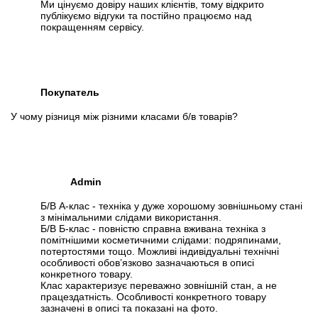
Ми цінуємо довіру наших клієнтів, тому відкрито
публікуємо відгуки та постійно працюємо над
покращенням сервісу.
Покупатель
У чому різниця між різними класами б/в товарів?
Admin
Б/В А-клас - техніка у дуже хорошому зовнішньому стані
з мінімальними слідами використання.
Б/В Б-клас - повністю справна вживана техніка з
помітнішими косметичними слідами: подряпинами,
потертостями тощо. Можливі індивідуальні технічні
особливості обов’язково зазначаються в описі
конкретного товару.
Клас характеризує переважно зовнішній стан, а не
працездатність. Особливості конкретного товару
зазначені в описі та показані на фото.