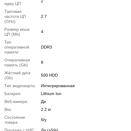
2
ядер ЦП
Тактовая
частота ЦП
2.7
(GHz)
Размер кеша
4
ЦП (Mb)
Тип
оперативной
DDR3
памяти
Оперативная
8
память (Gb)
Перейти в начало обьявления >>
Жёсткий диск
500 HDD
Написать на Email
(Gb)
Тип видеокарты
Интегрированная
Батарея
Lithium Ion
Веб-камера
Да
Вес
2.2 кг
Состояние
б/у
товара
Продажа с НДС
Да (+5%)