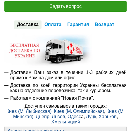
Задать вопрос
Доставка
Оплата
Гарантия
Возврат
Доставим Ваш заказ в течении 1-3 рабочих дней
прямо к Вам на дом или офис.
Доставка по всей территории Украины бесплатная
как на отделение перевозчика, так и курьером.
Работаем с компанией "Новая Почта".
Доступен самовывоз в таких городах:
Киев (М. Лыбидская)
,
Киев (М. Олимпийская)
,
Киев (М.
Минская)
,
Днепр
,
Львов
,
Одесс
а,
Луцк
,
Харьков
,
Хмельницкий
Адреса представительств