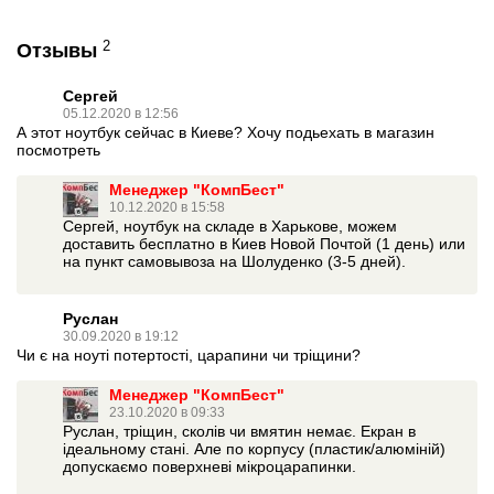
PDF
2
Отзывы
Сергей
05.12.2020 в 12:56
А этот ноутбук сейчас в Киеве? Хочу подьехать в магазин
посмотреть
Менеджер "КомпБест"
10.12.2020 в 15:58
Сергей, ноутбук на складе в Харькове, можем
доставить бесплатно в Киев Новой Почтой (1 день) или
на пункт самовывоза на Шолуденко (3-5 дней).
Руслан
30.09.2020 в 19:12
Чи є на ноуті потертості, царапини чи тріщини?
Менеджер "КомпБест"
23.10.2020 в 09:33
Руслан, тріщин, сколів чи вмятин немає. Екран в
ідеальному стані. Але по корпусу (пластик/алюміній)
допускаємо поверхневі мікроцарапинки.