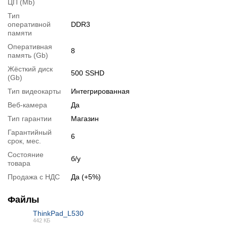
ЦП (Mb)
Тип
оперативной
DDR3
памяти
Оперативная
8
память (Gb)
Перейти в начало обьявления >>
Жёсткий диск
500 SSHD
(Gb)
Написать на Email
Тип видеокарты
Интегрированная
Веб-камера
Да
Тип гарантии
Магазин
Гарантийный
6
срок, мес.
Состояние
б/у
товара
Продажа с НДС
Да (+5%)
Файлы
ThinkPad_L530
442 КБ