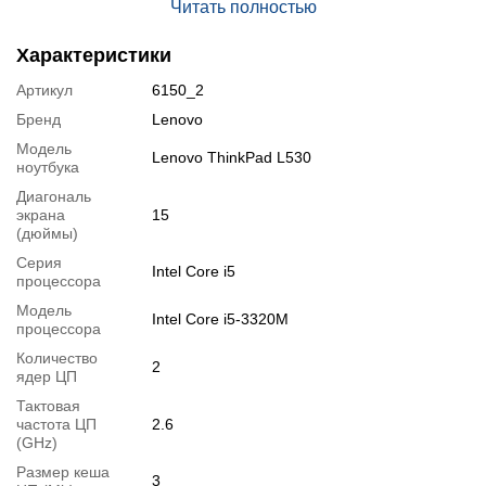
Читать полностью
3.30GHz); Cache Memory 3 MB
Память
: 8 GB DDR3
Характеристики
Жёсткий диск
: 500 GB SSHD
Артикул
6150_2
Графика:
Integrated Intel HD Graphics 4000
Другое:
Веб-камера
Бренд
Lenovo
Порты:
1 x USB 3.0, 2 x USB 2.0, VGA, miniDP, LAN (RJ-45),
Модель
Lenovo ThinkPad L530
Card-reader, Audio combo
ноутбука
Подробная спецификация, тесты и технические отчеты
Диагональ
экрана
15
Спецификация процессора
:
Intel Core i5-3320M
(дюймы)
Тестирование процессора
:
Intel Core i5-3320M
Серия
Intel Core i5
Видеообзоры
процессора
Модель
Intel Core i5-3320M
процессора
Количество
2
ядер ЦП
Тактовая
частота ЦП
2.6
(GHz)
Размер кеша
3