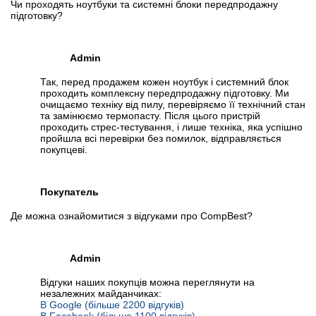
Чи проходять ноутбуки та системні блоки передпродажну
підготовку?
Admin
Так, перед продажем кожен ноутбук і системний блок
проходить комплексну передпродажну підготовку. Ми
очищаємо техніку від пилу, перевіряємо її технічний стан
та замінюємо термопасту. Після цього пристрій
проходить стрес-тестування, і лише техніка, яка успішно
пройшла всі перевірки без помилок, відправляється
покупцеві.
Покупатель
Де можна ознайомитися з відгуками про CompBest?
Admin
Відгуки наших покупців можна переглянути на
незалежних майданчиках:
В Google (більше 2200 відгуків)