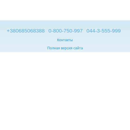
+380685068388
0-800-750-997
044-3-555-999
Контакты
Полная версия сайта
© 2014—2026
Брендовые компьютеры из Европы
Укр
Мова сайту:
UA
RU