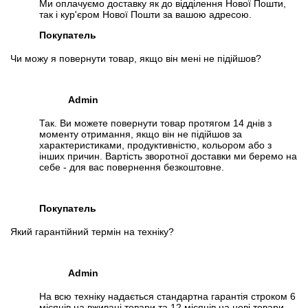
Ми оплачуємо доставку як до відділення Нової Пошти,
так і кур'єром Нової Пошти за вашою адресою.
Покупатель
Чи можу я повернути товар, якщо він мені не підійшов?
Admin
Так. Ви можете повернути товар протягом 14 днів з
моменту отримання, якщо він не підійшов за
характеристиками, продуктивністю, кольором або з
інших причин. Вартість зворотної доставки ми беремо на
себе - для вас повернення безкоштовне.
Покупатель
Який гарантійний термін на техніку?
Admin
На всю техніку надається стандартна гарантія строком 6
місяців на вживані товари та 12 місяців на нові товари.