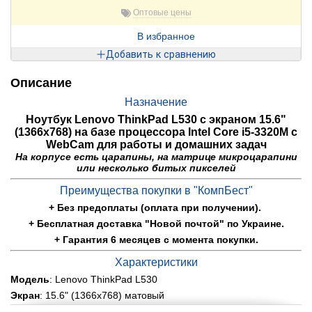
Оптовые цены
В избранное
Добавить к сравнению
Описание
Назначение
Ноутбук Lenovo ThinkPad L530 с экраном 15.6"
(1366х768) на базе процессора Intel Core i5-3320M с
WebCam для работы и домашних задач
На корпусе есть царапины, на матрице микроцарапини
или несколько битых пикселей
Преимущества покупки в "КомпБест"
+ Без предоплаты (оплата при получении).
+ Бесплатная доставка "Новой почтой" по Украине.
+ Гарантия 6 месяцев с момента покупки.
Характеристики
Модель
: Lenovo ThinkPad L530
Экран
: 15.6" (1366х768) матовый
Процессор
: Intel Core i5-3320M (2(4) ядра по 2.60-