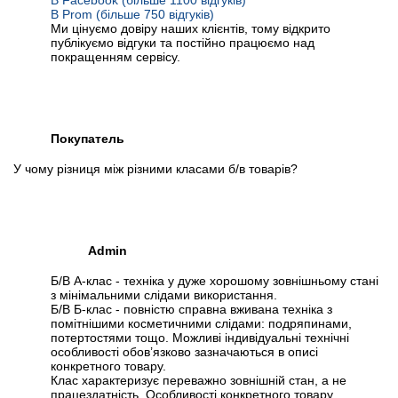
В Facebook (більше 1100 відгуків)
В Prom (більше 750 відгуків)
Ми цінуємо довіру наших клієнтів, тому відкрито
публікуємо відгуки та постійно працюємо над
покращенням сервісу.
Покупатель
У чому різниця між різними класами б/в товарів?
Admin
Б/В А-клас - техніка у дуже хорошому зовнішньому стані
з мінімальними слідами використання.
Б/В Б-клас - повністю справна вживана техніка з
помітнішими косметичними слідами: подряпинами,
потертостями тощо. Можливі індивідуальні технічні
особливості обов’язково зазначаються в описі
конкретного товару.
Клас характеризує переважно зовнішній стан, а не
працездатність. Особливості конкретного товару