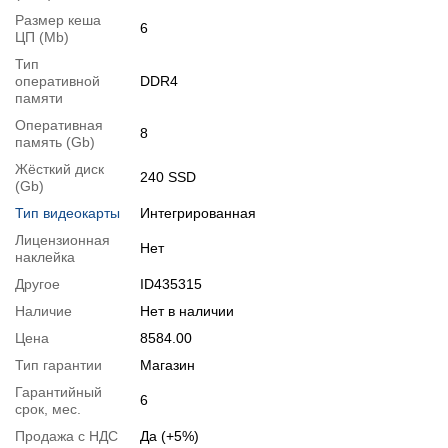
раздела
"Аксессуары"
вместе с основным товаром.
Размер кеша
6
ЦП (Mb)
Спецификация, тесты и технические отчеты
Тип
Спецификация процессора:
Intel Core i5-6500
оперативной
DDR4
Тестирование процессора:
Intel Core i5-6500
памяти
Оперативная
Видеообзоры
8
память (Gb)
Жёсткий диск
240 SSD
(Gb)
Тип видеокарты
Интегрированная
Лицензионная
Нет
наклейка
Другое
ID435315
Наличие
Нет в наличии
Цена
8584.00
Тип гарантии
Магазин
Гарантийный
6
срок, мес.
📧
Запрос оптовой цены
Продажа с НДС
Да (+5%)
Отслеживать в Instagram