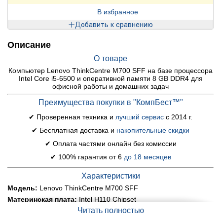
В избранное
Добавить к сравнению
Описание
О товаре
Компьютер Lenovo ThinkCentre M700 SFF на базе процессора
Intel Core i5-6500 и оперативной памяти 8 GB DDR4 для
офисной работы и домашних задач
Преимущества покупки в "КомпБест™"
✔ Проверенная техника и
лучший сервис
с 2014 г.
✔ Бесплатная доставка и
накопительные скидки
✔ Оплата частями онлайн без комиссии
✔ 100% гарантия от 6
до 18 месяцев
Характеристики
Модель:
Lenovo ThinkCentre M700 SFF
Материнская плата:
Intel H110 Chipset
Читать полностью
Процессор:
Intel Core i5-6500 (4 ядра по 3.2 - 3.6 GHz), 6
MB Smart Cache