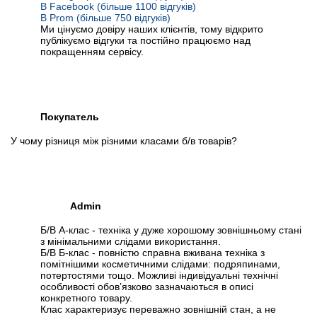
В Facebook (більше 1100 відгуків)
В Prom (більше 750 відгуків)
Ми цінуємо довіру наших клієнтів, тому відкрито
публікуємо відгуки та постійно працюємо над
покращенням сервісу.
Покупатель
У чому різниця між різними класами б/в товарів?
Admin
Б/В А-клас - техніка у дуже хорошому зовнішньому стані
з мінімальними слідами використання.
Б/В Б-клас - повністю справна вживана техніка з
помітнішими косметичними слідами: подряпинами,
потертостями тощо. Можливі індивідуальні технічні
особливості обов’язково зазначаються в описі
конкретного товару.
Клас характеризує переважно зовнішній стан, а не