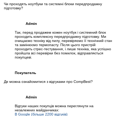
Чи проходять ноутбуки та системні блоки передпродажну
підготовку?
Admin
Так, перед продажем кожен ноутбук і системний блок
проходить комплексну передпродажну підготовку. Ми
очищаємо техніку від пилу, перевіряємо її технічний стан
та замінюємо термопасту. Після цього пристрій
проходить стрес-тестування, і лише техніка, яка успішно
пройшла всі перевірки без помилок, відправляється
покупцеві.
Покупатель
Де можна ознайомитися з відгуками про CompBest?
Admin
Відгуки наших покупців можна переглянути на
незалежних майданчиках:
В Google (більше 2200 відгуків)