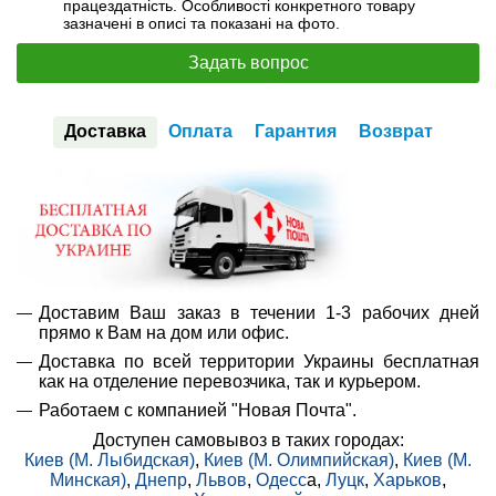
працездатність. Особливості конкретного товару
зазначені в описі та показані на фото.
Задать вопрос
Доставка
Оплата
Гарантия
Возврат
Доставим Ваш заказ в течении 1-3 рабочих дней
прямо к Вам на дом или офис.
Доставка по всей территории Украины бесплатная
как на отделение перевозчика, так и курьером.
Работаем с компанией "Новая Почта".
Доступен самовывоз в таких городах:
Киев (М. Лыбидская)
,
Киев (М. Олимпийская)
,
Киев (М.
Минская)
,
Днепр
,
Львов
,
Одесс
а,
Луцк
,
Харьков
,