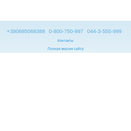
+380685068388
0-800-750-997
044-3-555-999
Контакты
Полная версия сайта
© 2014—2026
Брендовые компьютеры из Европы
Укр
Мова сайту:
UA
RU