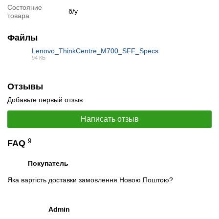
Состояние
Отслеживать на Facebook
б/у
товара
Файлы
Lenovo_ThinkCentre_M700_SFF_Specs
94 КБ
PDF
Отзывы
Добавьте первый отзыв
Написать отзыв
9
FAQ
Покупатель
Яка вартість доставки замовлення Новою Поштою?
Admin