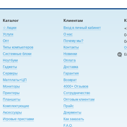
Каталог
Клиентам
К
☆ Акции
Вход в личный кабинет
+
Услуги
О нас
0
Опт
Почему мы?
0
Типы компьютеров
Контакты
О
Системные блоки
Новинки
E
Ноутбуки
Оплата
Гаджеты
Доставка
Серверы
Гарантия
Матплаты+ЦП
Возврат
Мониторы
4000+ Отзывов
Принтеры
Сотрудничество
Планшеты
Оптовым клиентам
Комплектующие
Прайс
Аксессуары
Документы
Игровые приставки
Как заказать
F.A.Q.