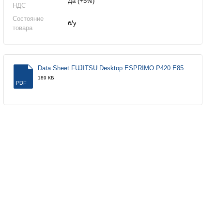
Да (+5%)
НДС
Состояние
б/у
товара
Data Sheet FUJITSU Desktop ESPRIMO P420 E85
189 КБ
PDF