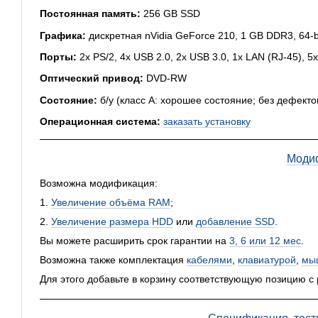
Постоянная память:
256 GB SSD
Графика:
дискретная nVidia GeForce 210, 1 GB DDR3, 64-b
Порты:
2x PS/2, 4x USB 2.0, 2x USB 3.0, 1x LAN (RJ-45), 5
Оптический привод:
DVD-RW
Состояние:
б/у (класс А: хорошее состояние; без дефекто
Операционная система:
заказать установку
Моди
Возможна модификация:
1.
Увеличение объёма RAM
;
2.
Увеличение размера HDD
или
добавление SSD
.
Вы можете расширить срок гарантии на
3, 6 или 12 мес
.
Возможна также комплектация
кабелями
,
клавиатурой
,
мы
Для этого добавьте в корзину соответствующую позицию с