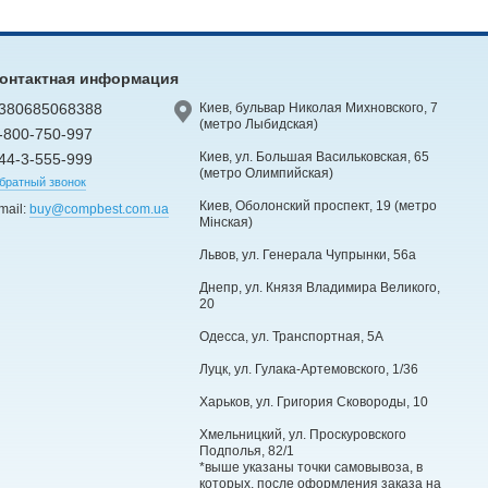
онтактная информация
380685068388
Киев, бульвар Николая Михновского, 7
(метро Лыбидская)
-800-750-997
Киев, ул. Большая Васильковская, 65
44-3-555-999
(метро Олимпийская)
братный звонок
Киев, Оболонский проспект, 19 (метро
mail:
buy@compbest.com.ua
Мінская)
Львов, ул. Генерала Чупрынки, 56а
Днепр, ул. Князя Владимира Великого,
20
Одесса, ул. Транспортная, 5А
Луцк, ул. Гулака-Артемовского, 1/36
Харьков, ул. Григория Сковороды, 10
Хмельницкий, ул. Проскуровского
Подполья, 82/1
*выше указаны точки самовывоза, в
которых, после оформления заказа на