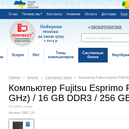
О нас
Почему мы?
Контакты
Новинки
Оплата
Доставка
Еще
+380685068388
Типы
Системные
Услуги
Опт
Ноутбук
ии
компьютеров
блоки
Главная
Каталог
Системные блоки
Компьютер Fujitsu Esprimo P420 E8
Компьютер Fujitsu Esprimo P4
GHz) / 16 GB DDR3 / 256 GB
Оставить отзыв
Артикул: 5607_19