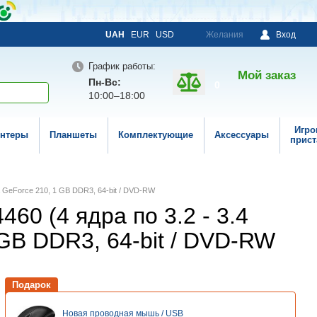
UAH
EUR
USD
Желания
Вход
График работы:
Мой заказ
Пн-Вс:
0
10:00–18:00
Игро
нтеры
Планшеты
Комплектующие
Аксессуары
прист
dia GeForce 210, 1 GB DDR3, 64-bit / DVD-RW
460 (4 ядра по 3.2 - 3.4
 GB DDR3, 64-bit / DVD-RW
Подарок
Новая проводная мышь / USB