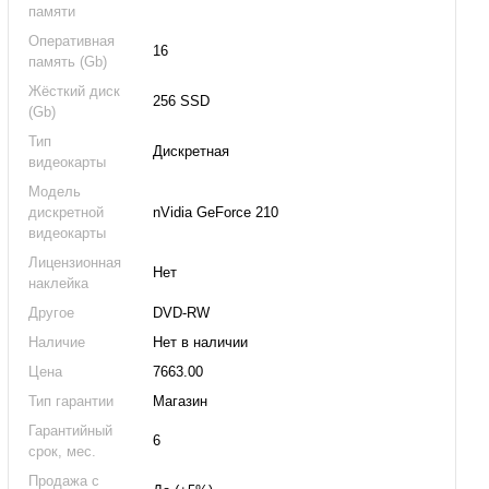
памяти
Оперативная
16
память (Gb)
Жёсткий диск
256 SSD
(Gb)
Тип
Дискретная
видеокарты
Модель
дискретной
nVidia GeForce 210
видеокарты
Лицензионная
Нет
наклейка
Другое
DVD-RW
Наличие
Нет в наличии
Цена
7663.00
Тип гарантии
Магазин
Гарантийный
6
срок, мес.
Продажа с