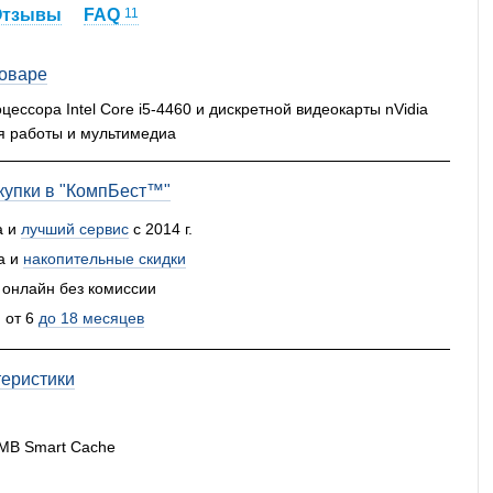
Отзывы
FAQ
11
товаре
цессора Intel Core i5-4460 и дискретной видеокарты nVidia
я работы и мультимедиа
упки в "КомпБест™"
а и
лучший сервис
с 2014 г.
а и
накопительные скидки
 онлайн без комиссии
 от 6
до 18 месяцев
теристики
6 MB Smart Cache