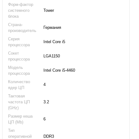
Форм-фактор
системного
Tower
блока
Страна-
Германия
производитель
Серия
Intel Core i5
процессора
Сокет
LGA1150
процессора
Модель
Intel Core i5-4460
процессора
Количество
4
ядер ЦП
Тактовая
частота ЦП
3.2
(GHz)
Размер кеша
6
ЦП (Mb)
Тип
оперативной
DDR3