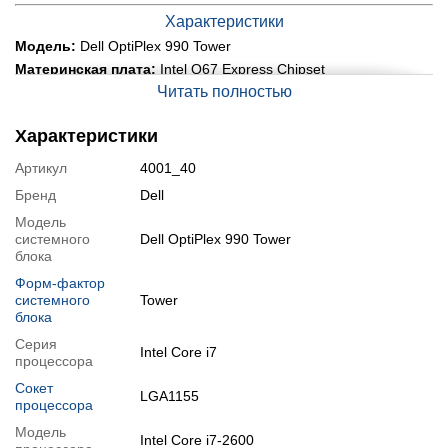
Характеристики
Модель:
Dell OptiPlex 990 Tower
Материнская плата:
Intel Q67 Express Chipset
Читать полностью
Процессор:
Intel Core i7-2600 (4 (8) ядра по 3.4 - 3.8 GHz), 8
MB Smart Cache
Оперативная память:
8 GB DDR3
Характеристики
Постоянная память:
500 GB HDD
Артикул
4001_40
Графика:
интегрированная Intel HD Graphics 2000 (до 1792
MB с ОЗУ)
Бренд
Dell
Порты:
10x USB 2.0, 2x PS/2, 1x DisplayPort, 2x VGA, 4x
Модель
Audio,1x LAN (RJ-45)
системного
Dell OptiPlex 990 Tower
Оптический привод:
есть
блока
Блок питания:
265W
Форм-фактор
системного
Tower
Состояние:
класс А (хорошее состояние; без дефектов; могут
быть следы обычного использования)
блока
Операционная система:
заказать установку
Серия
Intel Core i7
процессора
Модификации
Сокет
LGA1155
Возможна модификация:
процессора
1.
Увеличение объёма RAM
;
Модель
Intel Core i7-2600