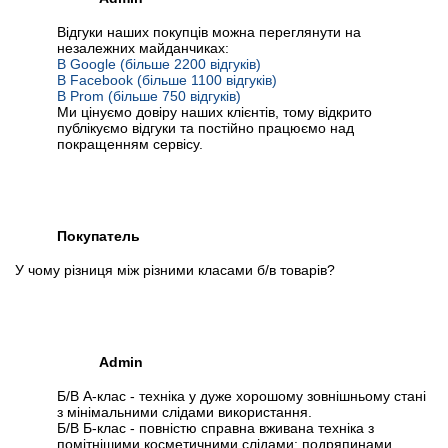
Відгуки наших покупців можна переглянути на
незалежних майданчиках:
В Google (більше 2200 відгуків)
В Facebook (більше 1100 відгуків)
В Prom (більше 750 відгуків)
Ми цінуємо довіру наших клієнтів, тому відкрито
публікуємо відгуки та постійно працюємо над
покращенням сервісу.
Покупатель
У чому різниця між різними класами б/в товарів?
Admin
Б/В А-клас - техніка у дуже хорошому зовнішньому стані
з мінімальними слідами використання.
Б/В Б-клас - повністю справна вживана техніка з
помітнішими косметичними слідами: подряпинами,