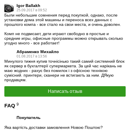
Igor Ballakh
25.09.2017 в 09:52
Были небольшие сомнения перед покупкой, однако, после
установки дома этой машины и переноса всех данных с
прошлого компа - все стало на свои места, и очень доволен.
Комп не подвисает, дети играют свободно в простые и
средние игры, офисные программы можно открывать сколько
угодно много - все работает!
Абраменко Михайло
01.08.2017 в 13:56
Минулого тижня купив точнісінько такий самий системний блок
як сервер в бухгалтерії супермаркета. За цей час нарікань не
маю жодних - рахує без помилок і з офісною технікою
сумісний. принтери, сканери не встигають за ним. ДЯкую
продавцям.
Написать отзыв
9
FAQ
Покупатель
Яка вартість доставки замовлення Новою Поштою?