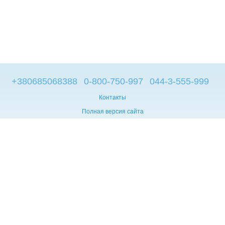
+380685068388
0-800-750-997
044-3-555-999
Контакты
Полная версия сайта
© 2014—2026
Брендовые компьютеры из Европы
Укр
Мова сайту:
UA
RU