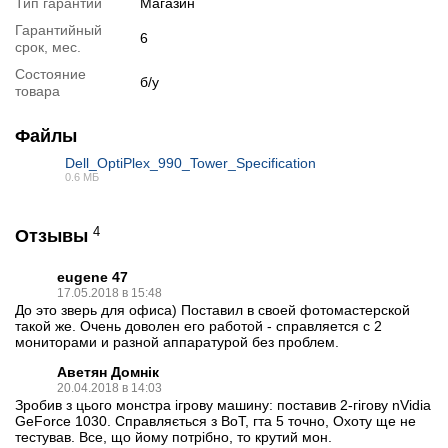
Тип гарантии
Магазин
Гарантийный
6
срок, мес.
Состояние
б/у
товара
📧
Запрос оптовой цены
Отслеживать в Instagram
Файлы
Отслеживать на Facebook
Dell_OptiPlex_990_Tower_Specification
0.6 МБ
PDF
4
Отзывы
eugene 47
17.05.2018 в 15:48
До это зверь для офиса) Поставил в своей фотомастерской
такой же. Очень доволен его работой - справляется с 2
мониторами и разной аппаратурой без проблем.
Аветян Домнік
20.04.2018 в 14:03
Зробив з цього монстра ігрову машину: поставив 2-гігову nVidia
GeForce 1030. Справляється з ВоТ, гта 5 точно, Охоту ще не
тестував. Все, що йому потрібно, то крутий мон.