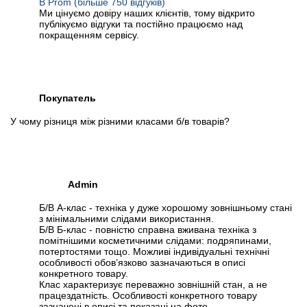
В Prom (більше 750 відгуків)
Ми цінуємо довіру наших клієнтів, тому відкрито
публікуємо відгуки та постійно працюємо над
покращенням сервісу.
Покупатель
У чому різниця між різними класами б/в товарів?
Admin
Б/В А-клас - техніка у дуже хорошому зовнішньому стані
з мінімальними слідами використання.
Б/В Б-клас - повністю справна вживана техніка з
помітнішими косметичними слідами: подряпинами,
потертостями тощо. Можливі індивідуальні технічні
особливості обов’язково зазначаються в описі
конкретного товару.
Клас характеризує переважно зовнішній стан, а не
працездатність. Особливості конкретного товару
зазначені в описі та показані на фото.