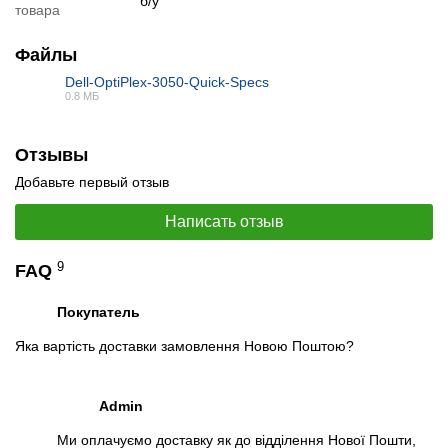
б/у
товара
📧
Запрос оптовой цены
Файлы
Отслеживать в Instagram
Отслеживать на Facebook
Dell-OptiPlex-3050-Quick-Specs
0.8 МБ
PDF
Отзывы
Добавьте первый отзыв
Написать отзыв
9
FAQ
Покупатель
Яка вартість доставки замовлення Новою Поштою?
Admin
Ми оплачуємо доставку як до відділення Нової Пошти,