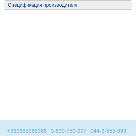
Спецификация производителя
+380685068388
0-800-750-997
044-3-555-999