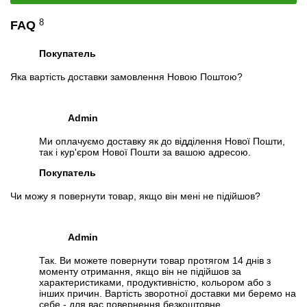
TDP:
120W
Дополнительно:
кулер ID-Cooling SE-903-SD (новая
8
FAQ
комплектующая), рамка крепления 2011 (для башни кулера)
Покупатель
Оперативная память
Яка вартість доставки замовлення Новою Поштою?
Тип:
DDR4 REG ECC
Объем
: 64 GB (4x 16 GB)
Частота памяти:
2133Mhz
Admin
Ми оплачуємо доставку як до відділення Нової Пошти,
Кулер:
ID-Cooling SE-903-SD (новая комплектующая)
так і кур'єром Нової Пошти за вашою адресою.
Особенности
Покупатель
Питание ATX 24 + 8 pin (CPU)
DDR4 1866\2133\2666 Mhz (только REG ECC) , поддержка 4х
Чи можу я повернути товар, якщо він мені не підійшов?
канального доступа к памяти.
Поддержка BOOT NVMe SSD (все слоты PCI-E)
Материнская плата адаптирована на использование
Admin
стандартных кулеров
Комплект поставки
Так. Ви можете повернути товар протягом 14 днів з
моменту отримання, якщо він не підійшов за
1. Материнская плата
характеристиками, продуктивністю, кольором або з
2. Процессор
інших причин. Вартість зворотної доставки ми беремо на
себе - для вас повернення безкоштовне.