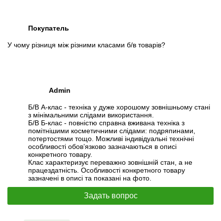
Покупатель
У чому різниця між різними класами б/в товарів?
Admin
Б/В А-клас - техніка у дуже хорошому зовнішньому стані
з мінімальними слідами використання.
Б/В Б-клас - повністю справна вживана техніка з
помітнішими косметичними слідами: подряпинами,
потертостями тощо. Можливі індивідуальні технічні
особливості обов’язково зазначаються в описі
конкретного товару.
Клас характеризує переважно зовнішній стан, а не
працездатність. Особливості конкретного товару
зазначені в описі та показані на фото.
Задать вопрос