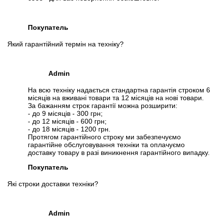
3. Оперативная память
4. Кулер
5. Кабель-переходник питания ATX 24Pin на 18Pin + 8pin to
Покупатель
12pin
Який гарантійний термін на техніку?
Спецификация, тесты и технические отчеты
Спецификация процессора:
Intel Xeon E5-2680 v3
Тестирование процессора:
Intel Xeon E5-2680 v3
Admin
Спецификация материнской платы:
HP Z440
На всю техніку надається стандартна гарантія строком 6
Видеообзоры
місяців на вживані товари та 12 місяців на нові товари.
За бажанням строк гарантії можна розширити:
- до 9 місяців - 300 грн;
- до 12 місяців - 600 грн;
- до 18 місяців - 1200 грн.
Протягом гарантійного строку ми забезпечуємо
гарантійне обслуговування техніки та оплачуємо
доставку товару в разі виникнення гарантійного випадку.
Покупатель
Які строки доставки техніки?
Admin