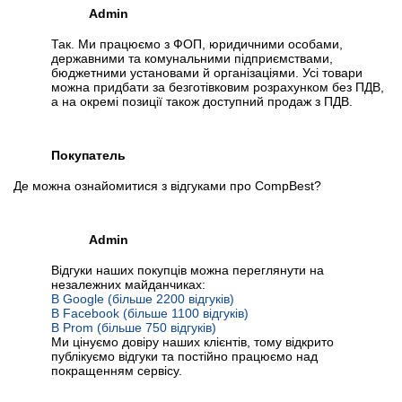
Admin
Так. Ми працюємо з ФОП, юридичними особами,
державними та комунальними підприємствами,
бюджетними установами й організаціями. Усі товари
можна придбати за безготівковим розрахунком без ПДВ,
а на окремі позиції також доступний продаж з ПДВ.
Покупатель
Де можна ознайомитися з відгуками про CompBest?
Admin
Відгуки наших покупців можна переглянути на
незалежних майданчиках:
В Google (більше 2200 відгуків)
В Facebook (більше 1100 відгуків)
В Prom (більше 750 відгуків)
Ми цінуємо довіру наших клієнтів, тому відкрито
публікуємо відгуки та постійно працюємо над
покращенням сервісу.