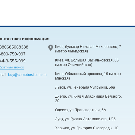
онтактная информация
380685068388
Киев, бульвар Николая Михновского, 7
(метро Лыбидская)
-800-750-997
Киев, ул. Большая Васильковская, 65
44-3-555-999
(метро Олимпийская)
братный звонок
Киев, Оболонский проспект, 19 (метро
mail:
buy@compbest.com.ua
Мінская)
Львов, ул. Генерала Чупрынки, 56а
Днепр, ул. Князя Владимира Великого,
20
Одесса, ул. Транспортная, 5А
Луцк, ул. Гулака-Артемовского, 1/36
Харьков, ул. Григория Сковороды, 10