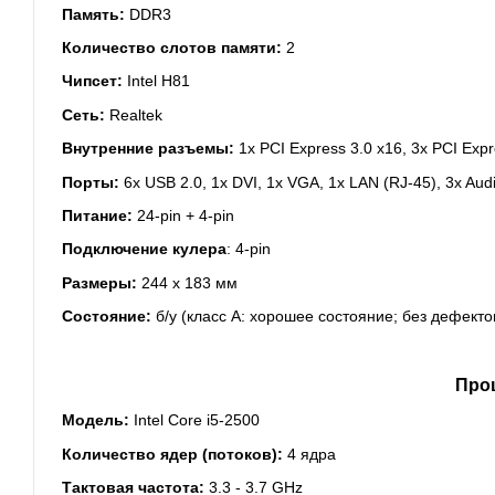
Память:
DDR3
Количество слотов памяти:
2
Чипсет:
Intel H81
Сеть:
Realtek
Внутренние разъемы:
1x PCI Express 3.0 x16, 3x PCI Expre
Порты:
6x USB 2.0, 1x DVI, 1x VGA, 1x LAN (RJ-45), 3x Audi
Питание:
24-pin + 4-pin
Подключение кулера
: 4-pin
Размеры:
244 x 183 мм
Состояние:
б/у (класс А: хорошее состояние; без дефект
Про
Модель:
Intel Core i5-2500
Количество ядер (потоков):
4 ядра
Тактовая частота:
3.3 - 3.7 GHz