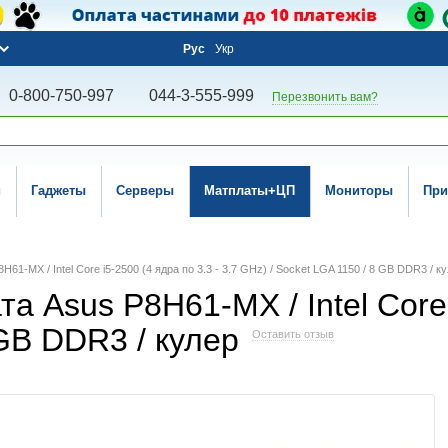
Рус
Укр
0-800-750-997
044-3-555-999
Перезвонить вам?
и
Гаджеты
Серверы
Матплаты+ЦП
Мониторы
При
61-MX / Intel Core i5-2500 (4 ядра по 3.3 - 3.7 GHz) / Socket LGA 1150 / 8 GB DDR3 / к
 Asus P8H61-MX / Intel Core i
 GB DDR3 / кулер
Оставить отзыв