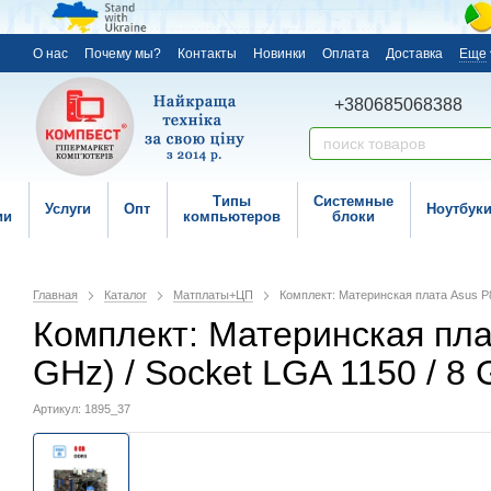
О нас
Почему мы?
Контакты
Новинки
Оплата
Доставка
Еще
+380685068388
Типы
Системные
Услуги
Опт
Ноутбук
ии
компьютеров
блоки
Главная
Каталог
Матплаты+ЦП
Комплект: Материнская плата Asus P8H
Комплект: Материнская плата
GHz) / Socket LGA 1150 / 8
Артикул: 1895_37