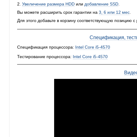
2.
Увеличение размера HDD
или
добавление SSD
.
Вы можете расширить срок гарантии на
3, 6 или 12 мес
.
Для этого добавьте в корзину соответствующую позицию с
Спецификация, тест
Спецификация процессора:
Intel Core i5-4570
Тестирование процессора:
Intel Core i5-4570
Виде