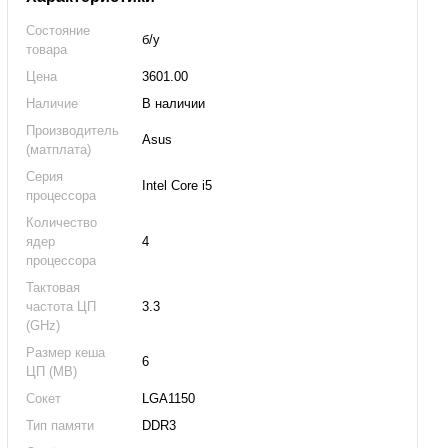
Состояние
б/у
товара
Цена
3601.00
Наличие
В наличии
Производитель
Asus
(матплата)
Серия
Intel Core i5
процессора
Количество
ядер
4
процессора
Тактовая
частота ЦП
3.3
(GHz)
Размер кеша
6
ЦП (MB)
Сокет
LGA1150
Тип памяти
DDR3