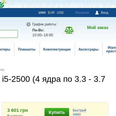
UAH
EUR
USD
Желания
Вход
График работы:
Мой заказ
Пн-Вс:
0
10:00–18:00
Игро
нтеры
Планшеты
Комплектующие
Аксессуары
прист
улер
5-2500 (4 ядра по 3.3 - 3.7
3 601 грн
Быстрый
Купить
заказ
В наличии