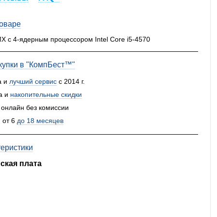
товаре
X с 4-ядерным процессором Intel Core i5-4570
упки в "КомпБест™"
а и
лучший сервис
с 2014 г.
а и
накопительные скидки
 онлайн без комиссии
 от 6
до 18 месяцев
теристики
ская плата