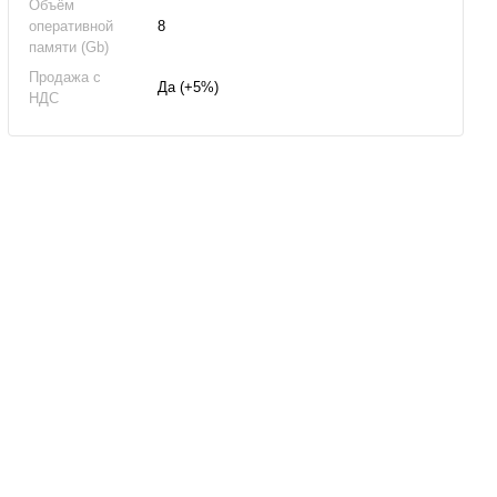
Объём
оперативной
8
памяти (Gb)
Продажа с
Да (+5%)
НДС