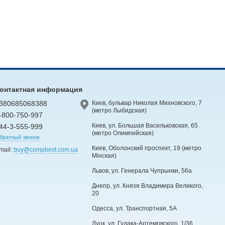
онтактная информация
380685068388
Киев, бульвар Николая Михновского, 7
(метро Лыбидская)
-800-750-997
Киев, ул. Большая Васильковская, 65
44-3-555-999
(метро Олимпийская)
братный звонок
Киев, Оболонский проспект, 19 (метро
mail:
buy@compbest.com.ua
Мінская)
Львов, ул. Генерала Чупрынки, 56а
Днепр, ул. Князя Владимира Великого,
20
Одесса, ул. Транспортная, 5А
Луцк, ул. Гулака-Артемовского, 1/36