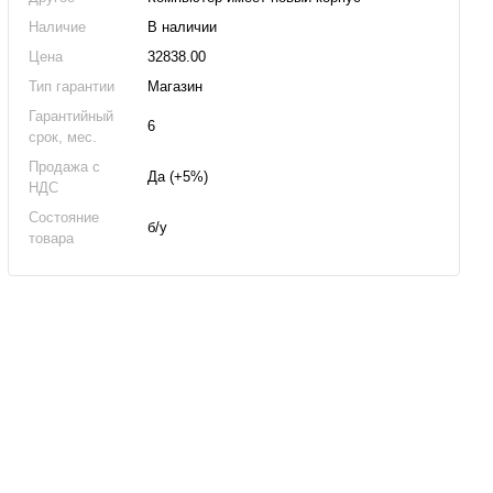
Наличие
В наличии
Цена
32838.00
Тип гарантии
Магазин
Гарантийный
6
срок, мес.
Продажа с
Да (+5%)
НДС
Состояние
б/у
товара