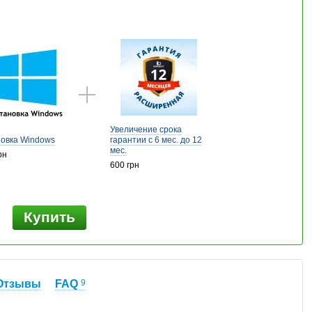
Увеличение срока
новка Windows
гарантии с 6 мес. до 12
мес.
рн
600 грн
Купить
н
Отзывы
FAQ
9