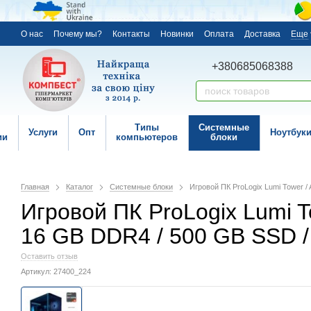
О нас
Почему мы?
Контакты
Новинки
Оплата
Доставка
Еще
+380685068388
Типы
Системные
Услуги
Опт
Ноутбук
ии
компьютеров
блоки
Главная
Каталог
Системные блоки
Игровой ПК ProLogix Lumi Tower / 
Игровой ПК ProLogix Lumi To
16 GB DDR4 / 500 GB SSD /
Оставить отзыв
Артикул: 27400_224