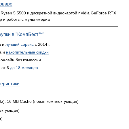
товаре
 Ryzen 5 5500 и дискретной видеокартой nVidia GeForce RTX
гр и работы с мультимедиа
упки в "КомпБест™"
а и
лучший сервис
с 2014 г.
а и
накопительные скидки
 онлайн без комиссии
 от 6
до 18 месяцев
теристики
GHz), 16 MB Cache (новая комплектующая)
ектующая)
я)