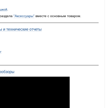
шкой
.
 раздела
"Аксессуары"
вместе с основным товаром.
ы и технические отчеты
r
ообзоры