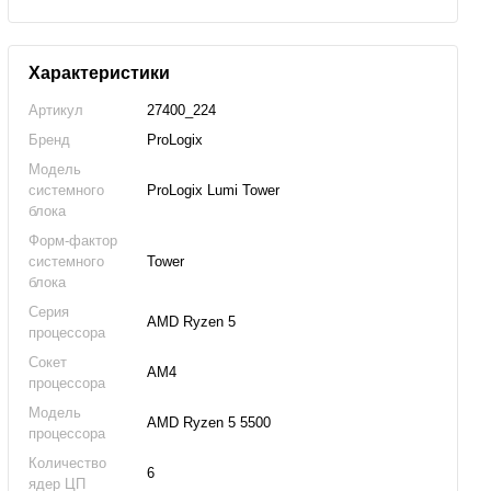
Характеристики
Артикул
27400_224
Бренд
ProLogix
Модель
системного
ProLogix Lumi Tower
блока
Форм-фактор
системного
Tower
блока
Серия
AMD Ryzen 5
процессора
Сокет
AM4
процессора
Модель
AMD Ryzen 5 5500
процессора
Количество
6
ядер ЦП