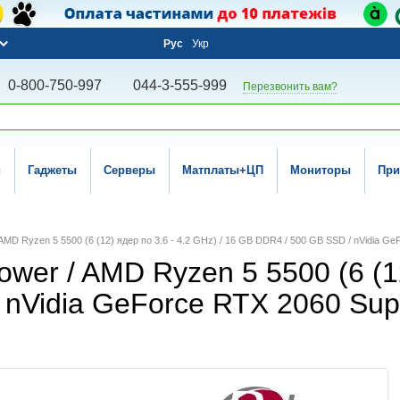
Рус
Укр
0-800-750-997
044-3-555-999
Перезвонить вам?
и
Гаджеты
Серверы
Матплаты+ЦП
Мониторы
При
AMD Ryzen 5 5500 (6 (12) ядер по 3.6 - 4.2 GHz) / 16 GB DDR4 / 500 GB SSD / nVidia G
wer / AMD Ryzen 5 5500 (6 (12
 nVidia GeForce RTX 2060 Sup