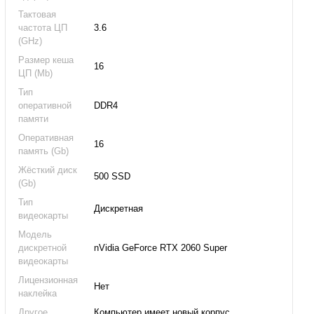
Тактовая
частота ЦП
3.6
(GHz)
Размер кеша
16
ЦП (Mb)
Тип
оперативной
DDR4
памяти
Оперативная
16
память (Gb)
Жёсткий диск
500 SSD
(Gb)
Тип
Дискретная
видеокарты
Модель
дискретной
nVidia GeForce RTX 2060 Super
видеокарты
Лицензионная
Нет
наклейка
Другое
Компьютер имеет новый корпус