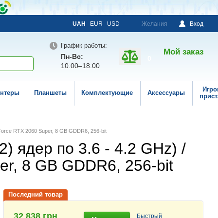
UAH
EUR
USD
Желания
Вход
График работы:
Мой заказ
Пн-Вс:
0
10:00–18:00
Игро
нтеры
Планшеты
Комплектующие
Аксессуары
прист
eForce RTX 2060 Super, 8 GB GDDR6, 256-bit
) ядер по 3.6 - 4.2 GHz) /
er, 8 GB GDDR6, 256-bit
Последний товар
32 838 грн
Быстрый