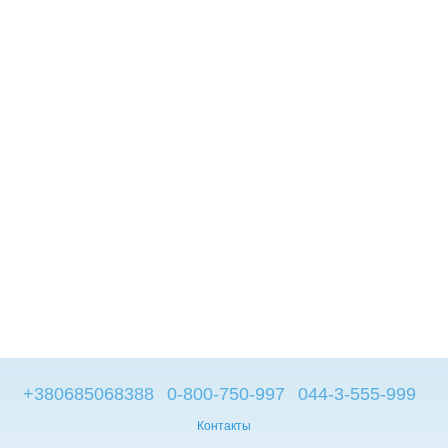
+380685068388
0-800-750-997
044-3-555-999
Контакты