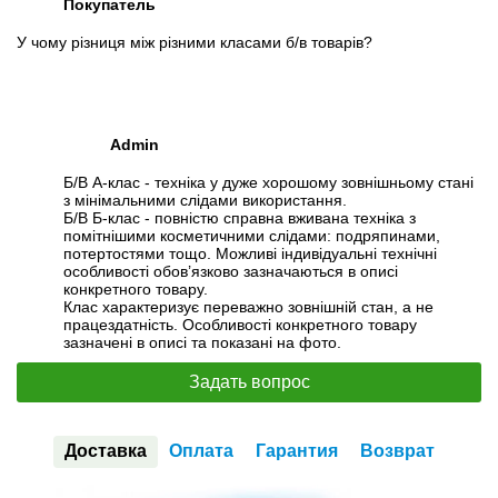
Покупатель
У чому різниця між різними класами б/в товарів?
Admin
Б/В А-клас - техніка у дуже хорошому зовнішньому стані
з мінімальними слідами використання.
Б/В Б-клас - повністю справна вживана техніка з
помітнішими косметичними слідами: подряпинами,
потертостями тощо. Можливі індивідуальні технічні
особливості обов’язково зазначаються в описі
конкретного товару.
Клас характеризує переважно зовнішній стан, а не
працездатність. Особливості конкретного товару
зазначені в описі та показані на фото.
Задать вопрос
Доставка
Оплата
Гарантия
Возврат