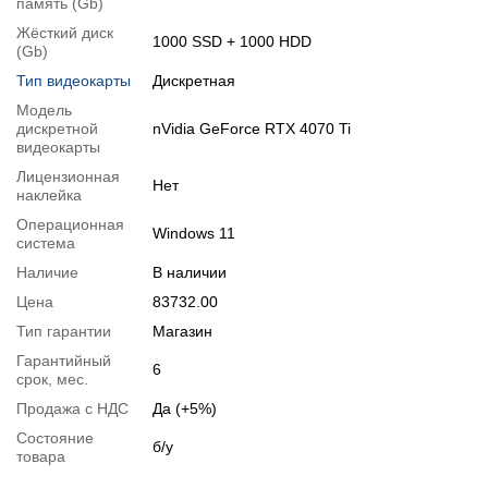
память (Gb)
Спецификация видеокарты:
nVidia GeForce RTX 4070 Ti
Тестирование видеокарты:
nVidia GeForce RTX 4070 Ti
Жёсткий диск
1000 SSD + 1000 HDD
(Gb)
Видеообзоры
Тип видеокарты
Дискретная
Модель
дискретной
nVidia GeForce RTX 4070 Ti
видеокарты
Лицензионная
Нет
наклейка
Операционная
Windows 11
система
Наличие
В наличии
Цена
83732.00
Тип гарантии
Магазин
Гарантийный
6
срок, мес.
📧
Запрос оптовой цены
Продажа с НДС
Да (+5%)
Отслеживать в Instagram
Отслеживать на Facebook
Состояние
б/у
товара