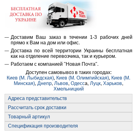
Доставим Ваш заказ в течении 1-3 рабочих дней
прямо к Вам на дом или офис.
Доставка по всей территории Украины бесплатная
как на отделение перевозчика, так и курьером.
Работаем с компанией "Новая Почта".
Доступен самовывоз в таких городах:
Киев (М. Лыбидская)
,
Киев (М. Олимпийская)
,
Киев (М.
Минская)
,
Днепр
,
Львов
,
Одесс
а,
Луцк
,
Харьков
,
Хмельницкий
Адреса представительств
Рассчитать срок доставки
Товарный артикул
Спецификация производителя