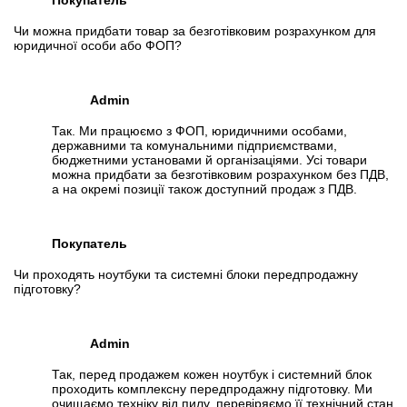
Покупатель
Чи можна придбати товар за безготівковим розрахунком для
юридичної особи або ФОП?
Admin
Так. Ми працюємо з ФОП, юридичними особами,
державними та комунальними підприємствами,
бюджетними установами й організаціями. Усі товари
можна придбати за безготівковим розрахунком без ПДВ,
а на окремі позиції також доступний продаж з ПДВ.
Покупатель
Чи проходять ноутбуки та системні блоки передпродажну
підготовку?
Admin
Так, перед продажем кожен ноутбук і системний блок
проходить комплексну передпродажну підготовку. Ми
очищаємо техніку від пилу, перевіряємо її технічний стан