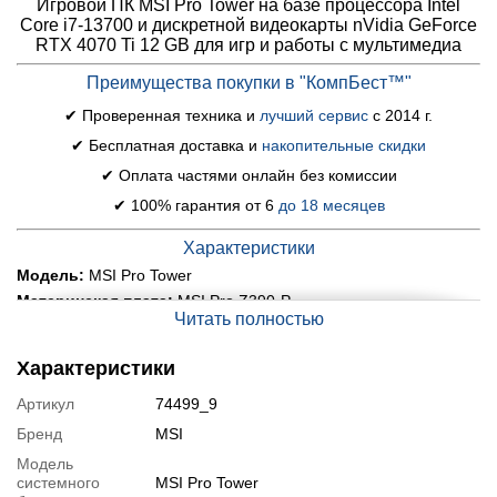
Игровой ПК MSI Pro Tower на базе процессора Intel
Core i7-13700 и дискретной видеокарты nVidia GeForce
RTX 4070 Ti 12 GB для игр и работы с мультимедиа
Преимущества покупки в "КомпБест™"
✔ Проверенная техника и
лучший сервис
с 2014 г.
✔ Бесплатная доставка и
накопительные скидки
✔ Оплата частями онлайн без комиссии
✔ 100% гарантия от 6
до 18 месяцев
Характеристики
Модель:
MSI Pro Tower
Материнская плата:
MSI Pro Z390-P
Читать полностью
Процессор:
Intel Core i7-13700 (16 (24) ядер по 2.1 - 5.2
GHz), 30 MB Smart Cache
Характеристики
Оперативная память:
32 GB DDR5
Постоянная память:
1000 GB SSD + 1000 GB HDD
Артикул
74499_9
Графика:
дискретная nVidia GeForce RTX 4070 Ti, 12 GB
Бренд
MSI
GDDR6, 192-bit
Порты:
Модель
4x USB 3.0, 2x USB 2.0, 2x HDMI, 3x DP, 6x Audio, 1x
LAN (RJ-45)
системного
MSI Pro Tower