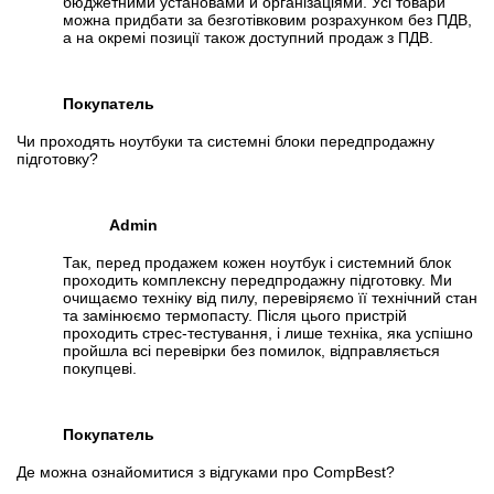
бюджетними установами й організаціями. Усі товари
можна придбати за безготівковим розрахунком без ПДВ,
а на окремі позиції також доступний продаж з ПДВ.
Покупатель
Чи проходять ноутбуки та системні блоки передпродажну
підготовку?
Admin
Так, перед продажем кожен ноутбук і системний блок
проходить комплексну передпродажну підготовку. Ми
очищаємо техніку від пилу, перевіряємо її технічний стан
та замінюємо термопасту. Після цього пристрій
проходить стрес-тестування, і лише техніка, яка успішно
пройшла всі перевірки без помилок, відправляється
покупцеві.
Покупатель
Де можна ознайомитися з відгуками про CompBest?