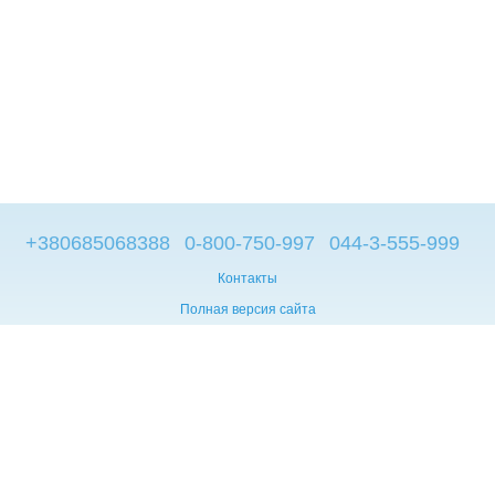
+380685068388
0-800-750-997
044-3-555-999
Контакты
Полная версия сайта
© 2014—2026
Брендовые компьютеры из Европы
Укр
Мова сайту:
UA
RU