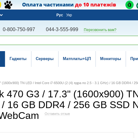
Рус
Укр
0-800-750-997
044-3-555-999
Перезвонить вам?
и
Гаджеты
Серверы
Матплаты+ЦП
Мониторы
При
" (1600x900) TN LED / Intel Core i7-6500U (2 (4) ядра по 2.5 - 3.1 GHz) / 16 GB DDR4
470 G3 / 17.3" (1600x900) TN 
Hz) / 16 GB DDR4 / 256 GB SS
 / WebCam
Оставить отзыв