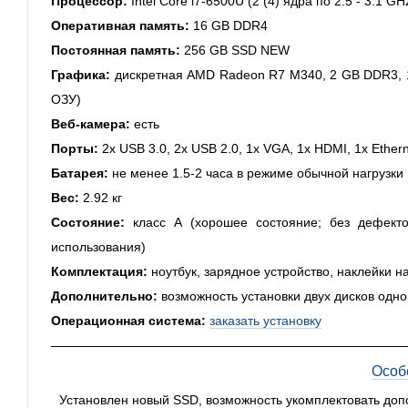
Процессор:
Intel Core i7-6500U (2 (4) ядра по 2.5 - 3.1 G
Оперативная память:
16 GB DDR4
Постоянная память:
256 GB SSD NEW
Графика:
дискретная AMD Radeon R7 M340, 2 GB DDR3, 12
ОЗУ)
Веб-камера:
есть
Порты:
2x USB 3.0, 2x USB 2.0, 1x VGA, 1x HDMI, 1x Ethern
Батарея:
не менее 1.5-2 часа в режиме обычной нагрузки
Вес:
2.92 кг
Состояние:
класс А (хорошее состояние; без дефекто
использования)
Комплектация:
ноутбук, зарядное устройство, наклейки н
Дополнительно:
возможность установки двух дисков одн
Операционная система:
заказать установку
Особ
Установлен новый SSD, возможность укомплектовать доп