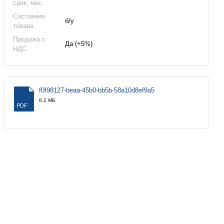
срок, мес.
Состояние
б/у
товара
Продажа с
Да (+5%)
НДС
f0f98127-beaa-45b0-bb5b-58a10d8ef9a5
6.2 МБ
PDF