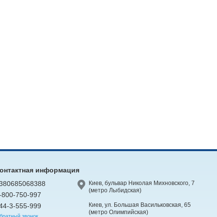
онтактная информация
380685068388
Киев, бульвар Николая Михновского, 7
(метро Лыбидская)
-800-750-997
Киев, ул. Большая Васильковская, 65
44-3-555-999
(метро Олимпийская)
братный звонок