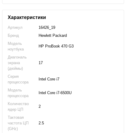
Характеристики
Артикул
16426_19
Бренд
Hewlett Packard
Модель
HP ProBook 470 G3
ноутбука
Диагональ
экрана
17
(дюймы)
Серия
Intel Core i7
процессора
Модель
Intel Core i7-6500U
процессора
Количество
2
ядер ЦП
Тактовая
частота ЦП
2.5
(GHz)