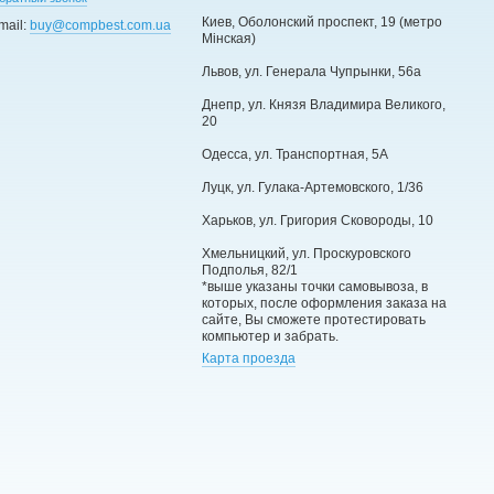
Киев, Оболонский проспект, 19 (метро
mail:
buy@compbest.com.ua
Мінская)
Львов, ул. Генерала Чупрынки, 56а
Днепр, ул. Князя Владимира Великого,
20
Одесса, ул. Транспортная, 5А
Луцк, ул. Гулака-Артемовского, 1/36
Харьков, ул. Григория Сковороды, 10
Хмельницкий, ул. Проскуровского
Подполья, 82/1
*выше указаны точки самовывоза, в
которых, после оформления заказа на
сайте, Вы сможете протестировать
компьютер и забрать.
Карта проезда