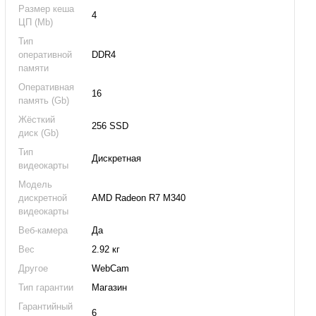
Размер кеша
4
ЦП (Mb)
Тип
оперативной
DDR4
памяти
Оперативная
16
память (Gb)
Жёсткий
256 SSD
диск (Gb)
Тип
Дискретная
видеокарты
Модель
дискретной
AMD Radeon R7 M340
видеокарты
Веб-камера
Да
Вес
2.92 кг
Другое
WebCam
Тип гарантии
Магазин
Гарантийный
6