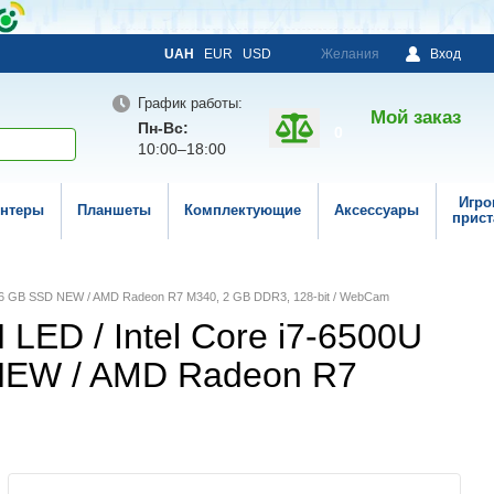
UAH
EUR
USD
Желания
Вход
График работы:
Мой заказ
Пн-Вс:
0
10:00–18:00
Игро
нтеры
Планшеты
Комплектующие
Аксессуары
прист
 / 256 GB SSD NEW / AMD Radeon R7 M340, 2 GB DDR3, 128-bit / WebCam
LED / Intel Core i7-6500U
D NEW / AMD Radeon R7