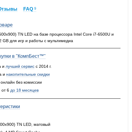
Отзывы
FAQ
9
товаре
600x900) TN LED на базе процессора Intel Core i7-6500U и
 GB для игр и работы с мультимедиа
упки в "КомпБест™"
а и
лучший сервис
с 2014 г.
а и
накопительные скидки
 онлайн без комиссии
 от 6
до 18 месяцев
теристики
600x900) TN LED, матовый