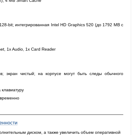
Hz), 4 MB Smart Cache
8-bit; интегрированная Intel HD Graphics 520 (до 1792 MB с
et, 1x Audio, 1x Card Reader
в; экран чистый; на корпусе могут быть следы обычного
а клавиатуру
овременно
енности
олнительным диском, а также увеличить объем оперативной