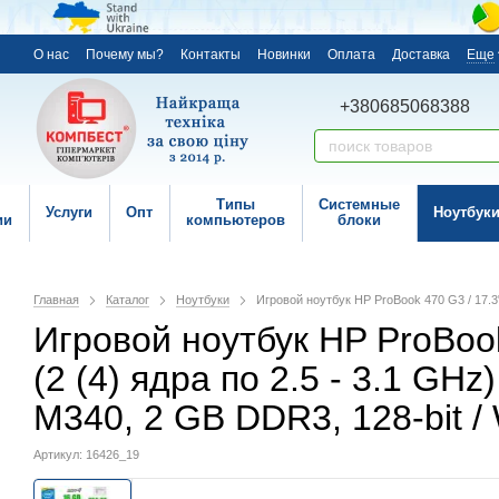
О нас
Почему мы?
Контакты
Новинки
Оплата
Доставка
Еще
+380685068388
Типы
Системные
Услуги
Опт
Ноутбук
ии
компьютеров
блоки
Главная
Каталог
Ноутбуки
Игровой ноутбук HP ProBook 470 G3 / 17.3
Игровой ноутбук HP ProBook 
(2 (4) ядра по 2.5 - 3.1 G
M340, 2 GB DDR3, 128-bit
Артикул: 16426_19