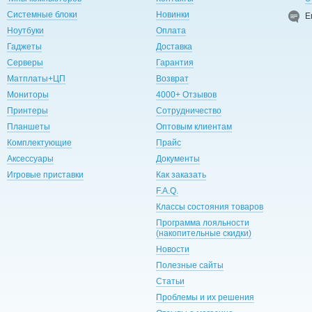
Системные блоки
Новинки
E
Ноутбуки
Оплата
Гаджеты
Доставка
Серверы
Гарантия
Матплаты+ЦП
Возврат
Мониторы
4000+ Отзывов
Принтеры
Сотрудничество
Планшеты
Оптовым клиентам
Комплектующие
Прайс
Аксессуары
Документы
Игровые приставки
Как заказать
F.A.Q.
Классы состояния товаров
Программа лояльности
(накопительные скидки)
Новости
Полезные сайты
Статьи
Проблемы и их решения