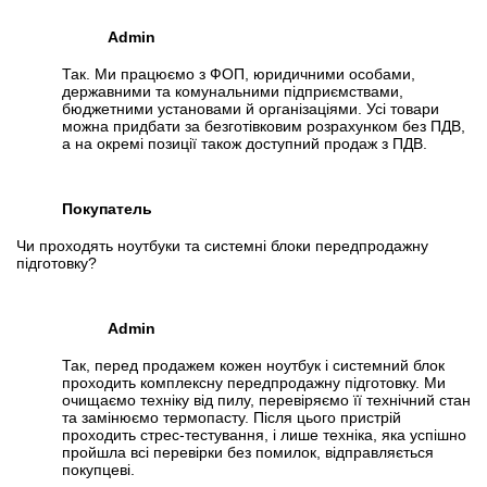
Admin
Так. Ми працюємо з ФОП, юридичними особами,
державними та комунальними підприємствами,
бюджетними установами й організаціями. Усі товари
можна придбати за безготівковим розрахунком без ПДВ,
а на окремі позиції також доступний продаж з ПДВ.
Покупатель
Чи проходять ноутбуки та системні блоки передпродажну
підготовку?
Admin
Так, перед продажем кожен ноутбук і системний блок
проходить комплексну передпродажну підготовку. Ми
очищаємо техніку від пилу, перевіряємо її технічний стан
та замінюємо термопасту. Після цього пристрій
проходить стрес-тестування, і лише техніка, яка успішно
пройшла всі перевірки без помилок, відправляється
покупцеві.