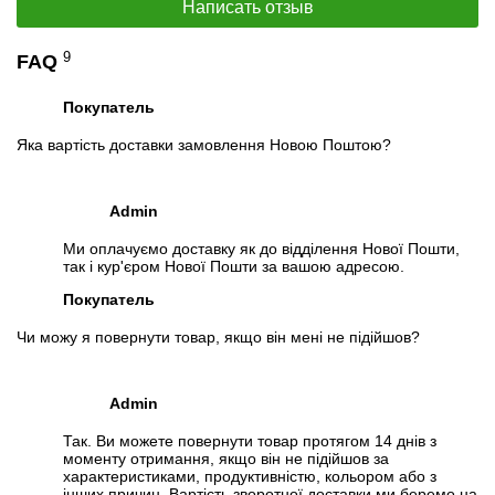
Написать отзыв
📧
Запрос оптовой цены
Отслеживать в Instagram
9
FAQ
Отслеживать на Facebook
Покупатель
Яка вартість доставки замовлення Новою Поштою?
Admin
Ми оплачуємо доставку як до відділення Нової Пошти,
так і кур'єром Нової Пошти за вашою адресою.
Покупатель
Чи можу я повернути товар, якщо він мені не підійшов?
Admin
Так. Ви можете повернути товар протягом 14 днів з
моменту отримання, якщо він не підійшов за
характеристиками, продуктивністю, кольором або з
інших причин. Вартість зворотної доставки ми беремо на