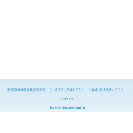
+380685068388
0-800-750-997
044-3-555-999
Контакты
Полная версия сайта
© 2014—2026
Брендовые компьютеры из Европы
Укр