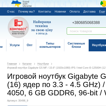
О нас
Почему мы?
Контакты
Новинки
Оплата
Доставка
Еще
+380685068388
Типы
Системные
Услуги
Опт
Ноутбук
ии
компьютеров
блоки
Главная
Каталог
Ноутбуки
Игровой ноутбук Gigabyte G5 MF / 15.6" (1920x1080) IPS / Intel Core i5-12500H (
Игровой ноутбук Gigabyte G5
(16) ядер по 3.3 - 4.5 GHz)
4050, 6 GB GDDR6, 96-bit 
Артикул: 35498_9