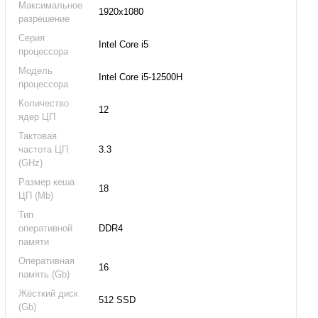
Максимальное
1920x1080
разрешение
Серия
Intel Core i5
процессора
Модель
Intel Core i5-12500H
процессора
Количество
12
ядер ЦП
Тактовая
частота ЦП
3.3
(GHz)
Размер кеша
18
ЦП (Mb)
Тип
оперативной
DDR4
памяти
Оперативная
16
память (Gb)
Жёсткий диск
512 SSD
(Gb)