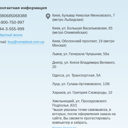
онтактная информация
380685068388
Киев, бульвар Николая Михновского, 7
(метро Лыбидская)
-800-750-997
Киев, ул. Большая Васильковская, 65
44-3-555-999
(метро Олимпийская)
братный звонок
Киев, Оболонский проспект, 19 (метро
mail:
buy@compbest.com.ua
Мінская)
Львов, ул. Генерала Чупрынки, 56а
Днепр, ул. Князя Владимира Великого,
20
Одесса, ул. Транспортная, 5А
Луцк, ул. Гулака-Артемовского, 1/36
Харьков, ул. Григория Сковороды, 10
Хмельницкий, ул. Проскуровского
Подполья, 82/1
*выше указаны точки самовывоза, в
которых, после оформления заказа на
сайте, Вы сможете протестировать
компьютер и забрать.