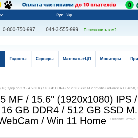
Рус
Укр
0-800-750-997
044-3-555-999
Перезвонить вам?
и
Гаджеты
Серверы
Матплаты+ЦП
Мониторы
При
12 (16) ядер по 3.3 - 4.5 GHz) / 16 GB DDR4 / 512 GB SSD M.2 / nVidia GeForce RTX 4050
 MF / 15.6" (1920x1080) IPS / 
 / 16 GB DDR4 / 512 GB SSD M.
/ WebCam / Win 11 Home
Оставить отзыв