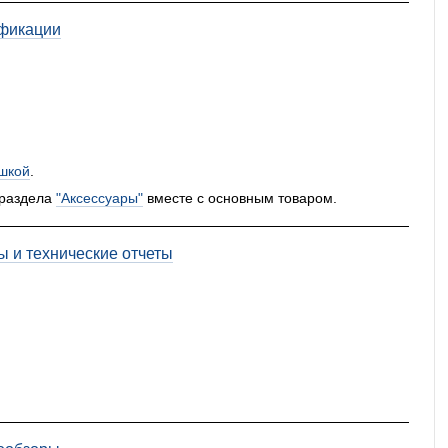
фикации
шкой
.
 раздела
"Аксессуары"
вместе с основным товаром.
ы и технические отчеты