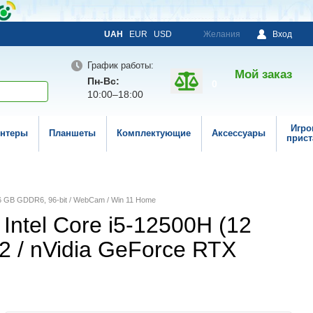
UAH
EUR
USD
Желания
Вход
График работы:
Мой заказ
Пн-Вс:
0
10:00–18:00
Игро
нтеры
Планшеты
Комплектующие
Аксессуары
прист
, 6 GB GDDR6, 96-bit / WebCam / Win 11 Home
Intel Core i5-12500H (12
2 / nVidia GeForce RTX