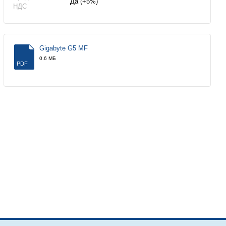
Да (+5%)
НДС
Gigabyte G5 MF
0.6 МБ
PDF