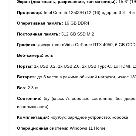
Экран (диагональ, разрешение, тип матрицы):
15.6" (1
Процессор:
Intel Core i5-12500H (12 (16) ядер по 3.3 - 4
Оперативная память:
16 GB DDR4
Постоянная память:
512 GB SSD M.2
Графика:
дискретная nVidia GeForce RTX 4050, 6 GB GDDR
Веб-камера:
есть
Порты:
1x USB 3.2, 1x USB 2.0, 2x USB Typc-C, 1x HDMI, 1
Батарея:
до 3 часов в режиме обычной нагрузки, износ 1
Вес:
2.3 кг
Состояние:
б/у (класс А: хорошее состояние; без дефе
использования)
Комплектация:
ноутбук, зарядное устройство, коробка
Операционная система:
Windows 11 Home