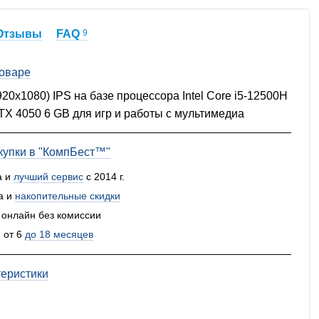
Отзывы
FAQ
9
товаре
920x1080) IPS на базе процессора Intel Core i5-12500H
TX 4050 6 GB для игр и работы с мультимедиа
упки в "КомпБест™"
а и
лучший сервис
с 2014 г.
а и
накопительные скидки
 онлайн без комиссии
 от 6
до 18 месяцев
теристики