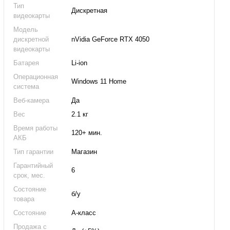
Тип
Дискретная
видеокарты
Модель
дискретной
nVidia GeForce RTX 4050
видеокарты
Батарея
Li-ion
Операционная
Windows 11 Home
система
Веб-камера
Да
Вес
2.1 кг
Время работы
120+ мин.
АКБ
Тип гарантии
Магазин
Гарантийный
6
срок, мес.
Состояние
б/у
товара
Состояние
А-класс
Продажа с