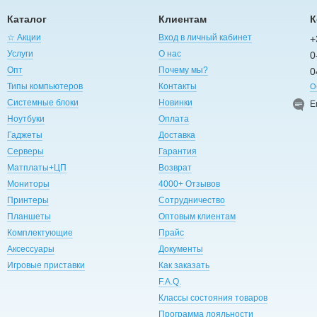
Каталог
Клиентам
К
☆ Акции
Вход в личный кабинет
+
Услуги
О нас
0
Опт
Почему мы?
0
Типы компьютеров
Контакты
О
Системные блоки
Новинки
E
Ноутбуки
Оплата
Гаджеты
Доставка
Серверы
Гарантия
Матплаты+ЦП
Возврат
Мониторы
4000+ Отзывов
Принтеры
Сотрудничество
Планшеты
Оптовым клиентам
Комплектующие
Прайс
Аксессуары
Документы
Игровые приставки
Как заказать
F.A.Q.
Классы состояния товаров
Программа лояльности