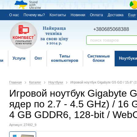
О нас
Почему мы?
Контакты
Новинки
Оплата
Доставка
Еще
+380685068388
Типы
Системные
Услуги
Опт
Ноутбук
ии
компьютеров
блоки
Главная
Каталог
Ноутбуки
Игровой ноутбук Gigabyte G5 GD / 15.6" (19
Игровой ноутбук Gigabyte G5
ядер по 2.7 - 4.5 GHz) / 16
4 GB GDDR6, 128-bit / Web
Артикул: 27492_9