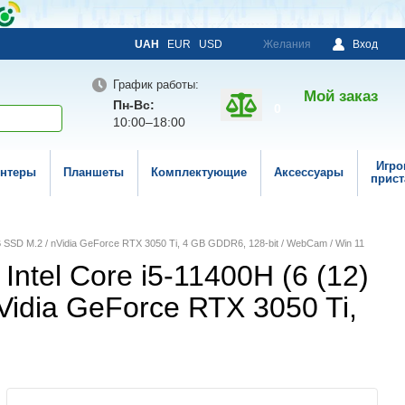
UAH
EUR
USD
Желания
Вход
График работы:
Мой заказ
Пн-Вс:
0
10:00–18:00
Игро
нтеры
Планшеты
Комплектующие
Аксессуары
прист
GB SSD M.2 / nVidia GeForce RTX 3050 Ti, 4 GB GDDR6, 128-bit / WebCam / Win 11
Intel Core i5-11400H (6 (12)
Vidia GeForce RTX 3050 Ti,