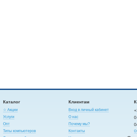
Каталог
Клиентам
К
☆ Акции
Вход в личный кабинет
+
Услуги
О нас
0
Опт
Почему мы?
0
Типы компьютеров
Контакты
О