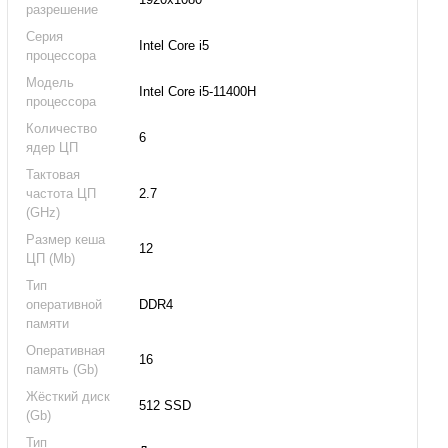
разрешение
Серия
Intel Core i5
процессора
Модель
Intel Core i5-11400H
процессора
Количество
6
ядер ЦП
Тактовая
частота ЦП
2.7
(GHz)
Размер кеша
12
ЦП (Mb)
Тип
оперативной
DDR4
памяти
Оперативная
16
память (Gb)
Жёсткий диск
512 SSD
(Gb)
Тип