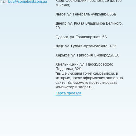
Киев, Оболонский проспект, 19 (метро
mail:
buy@compbest.com.ua
Мінская)
Львов, ул. Генерала Чупрынки, 56а
Днепр, ул. Князя Владимира Великого,
20
Одесса, ул. Транспортная, 5А
Луцк, ул. Гулака-Артемовского, 1/36
Харьков, ул. Григория Сковороды, 10
Хмельницкий, ул. Проскуровского
Подполья, 82/1
*выше указаны точки самовывоза, в
которых, после оформления заказа на
сайте, Вы сможете протестировать
компьютер и забрать.
Карта проезда