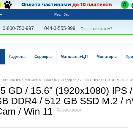
Рус
Укр
0-800-750-997
044-3-555-999
Перезвонить вам?
и
Гаджеты
Серверы
Матплаты+ЦП
Мониторы
При
20x1080) IPS / Intel Core i5-11400H (6 (12) ядер по 2.7 - 4.5 GHz) / 16 GB DDR4 / 512 
 GD / 15.6" (1920x1080) IPS / 
 GB DDR4 / 512 GB SSD M.2 / n
Cam / Win 11
Оставить отзыв