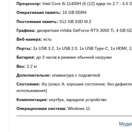
Процессор:
Intel Core i5-11400H (6 (12) ядер по 2.7 - 4.
Оперативная память:
16 GB DDR4
Постоянная память:
512 GB SSD M.2
Графика:
дискретная nVidia GeForce RTX 3050 Ti, 4 GB GD
Веб-камера:
есть
Порты:
2x USB 3.2, 1x USB 2.0, 1x USB Type-C, 1x HDMI, 1
Батарея:
до 3 часов в режиме обычной нагрузки
Вес:
2.2 кг
Дополнительно:
клавиатура с подсветкой
Состояние:
б/у (класс А: хорошее состояние; без дефекто
использования)
Комплектация:
ноутбук, зарядное устройство
Операционная система:
Windows 11
Моди