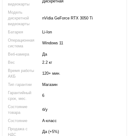
Дискретная
видеокарты
Модель
дискретной
nVidia GeForce RTX 3050 Ti
видеокарты
Батарея
Li-Ion
Операционная
Windows 11
система
Веб-камера
Да
Вес
2.2 кг
Время работы
120+ мин.
АКБ
Тип гарантии
Магазин
Гарантийный
6
срок, мес.
Состояние
б/у
товара
Состояние
А-класс
Продажа с
Да (+5%)
НДС