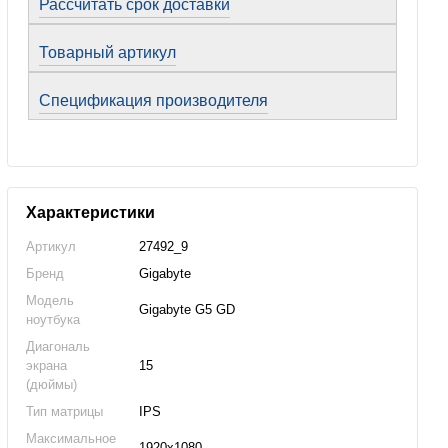
Рассчитать срок доставки
Товарный артикул
Спецификация производителя
Характеристики
Артикул
27492_9
Бренд
Gigabyte
Модель
Gigabyte G5 GD
ноутбука
Диагональ
экрана
15
(дюймы)
Тип матрицы
IPS
Максимальное
1920x1080