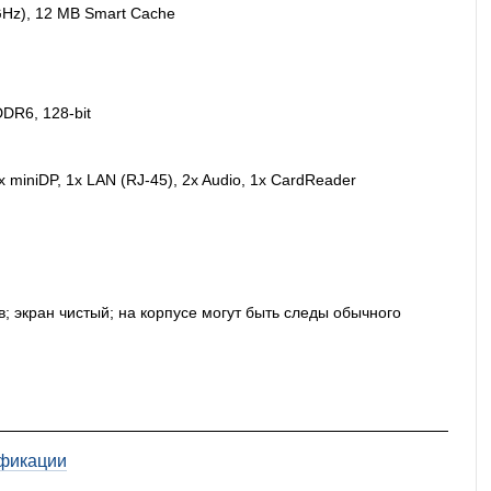
5 GHz), 12 MB Smart Cache
DR6, 128-bit
x miniDP, 1x LAN (RJ-45), 2x Audio, 1x CardReader
в; экран чистый; на корпусе могут быть следы обычного
фикации