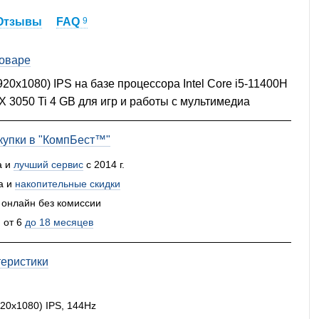
Отзывы
FAQ
9
товаре
920x1080) IPS на базе процессора Intel Core i5-11400H
X 3050 Ti 4 GB для игр и работы с мультимедиа
упки в "КомпБест™"
а и
лучший сервис
с 2014 г.
а и
накопительные скидки
 онлайн без комиссии
 от 6
до 18 месяцев
теристики
920x1080) IPS, 144Hz