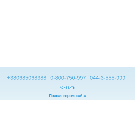
+380685068388
0-800-750-997
044-3-555-999
Контакты
Полная версия сайта
© 2014—2026
Брендовые компьютеры из Европы
Укр
Мова сайту:
UA
RU