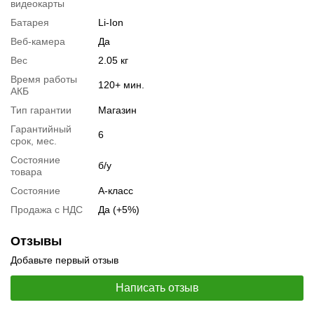
видеокарты
Видеообзоры
Батарея
Li-Ion
Веб-камера
Да
Вес
2.05 кг
Время работы
120+ мин.
АКБ
Тип гарантии
Магазин
Гарантийный
6
срок, мес.
Состояние
б/у
товара
Состояние
А-класс
Продажа с НДС
Да (+5%)
📧
Запрос оптовой цены
Отслеживать в Instagram
Отзывы
Отслеживать на Facebook
Добавьте первый отзыв
Написать отзыв