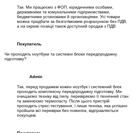
Так. Ми працюємо з ФОП, юридичними особами,
державними та комунальними підприємствами,
бюджетними установами й організаціями. Усі товари
можна придбати за безготівковим розрахунком без ПДВ,
а на окремі позиції також доступний продаж з ПДВ.
Покупатель
Чи проходять ноутбуки та системні блоки передпродажну
підготовку?
Admin
Так, перед продажем кожен ноутбук і системний блок
проходить комплексну передпродажну підготовку. Ми
очищаємо техніку від пилу, перевіряємо її технічний стан
та замінюємо термопасту. Після цього пристрій
проходить стрес-тестування, і лише техніка, яка успішно
пройшла всі перевірки без помилок, відправляється
покупцеві.