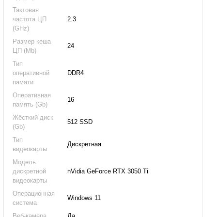
Тактовая
частота ЦП
2.3
(GHz)
Размер кеша
24
ЦП (Mb)
Тип
оперативной
DDR4
памяти
Оперативная
16
память (Gb)
Жёсткий диск
512 SSD
(Gb)
Тип
Дискретная
видеокарты
Модель
дискретной
nVidia GeForce RTX 3050 Ti
видеокарты
Операционная
Windows 11
система
Веб-камера
Да