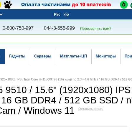
Рус
Укр
0-800-750-997
044-3-555-999
Перезвонить вам?
и
Гаджеты
Серверы
Матплаты+ЦП
Мониторы
При
1920x1080) IPS / Intel Core i7-11800H (8 (16) ядер по 2.3 - 4.6 GHz) / 16 GB DDR4 / 51
9510 / 15.6" (1920x1080) IPS /
 / 16 GB DDR4 / 512 GB SSD / 
Cam / Windows 11
Оставить отзыв