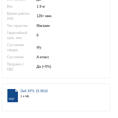
Вес
1.9 кг
Время работы
120+ мин.
АКБ
Тип гарантии
Магазин
Гарантийный
6
срок, мес.
Состояние
б/у
товара
Состояние
А-класс
Продажа с
Да (+5%)
НДС
Dell XPS 15 9510
2.4 МБ
PDF