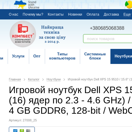
О нас
Почему мы?
Контакты
Новинки
Оплата
Доставка
Еще
+380685068388
Типы
Системные
Услуги
Опт
Ноутбук
ии
компьютеров
блоки
Главная
Каталог
Ноутбуки
Игровой ноутбук Dell XPS 15 9510 / 15.6" (
Игровой ноутбук Dell XPS 15 
(16) ядер по 2.3 - 4.6 GHz)
4 GB GDDR6, 128-bit / Web
Артикул: 27008_25