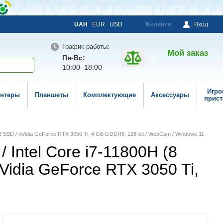
UAH
EUR
USD
Желания
Вход
График работы:
Мой заказ
Пн-Вс:
0
10:00–18:00
Игро
нтеры
Планшеты
Комплектующие
Аксессуары
прист
2 GB SSD / nVidia GeForce RTX 3050 Ti, 4 GB GDDR6, 128-bit / WebCam / Windows 11
 Intel Core i7-11800H (8
nVidia GeForce RTX 3050 Ti,