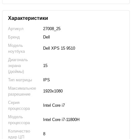
Характеристики
Артикул
27008_25
Бренд
Dell
Модель
Dell XPS 15 9510
ноутбука
Диагональ
экрана
15
(дюймы)
Тип матрицы
IPS
Максимальное
1920x1080
разрешение
Серия
Intel Core i7
процессора
Модель
Intel Core i7-11800H
процессора
Количество
8
ядер ЦП