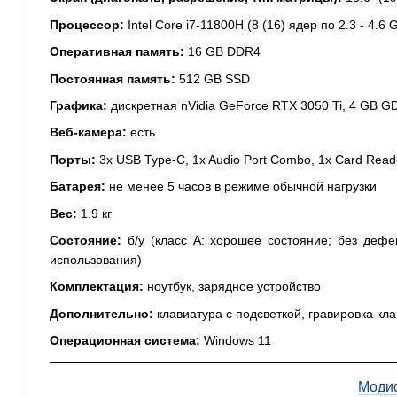
Процессор:
Intel Core i7-11800H (8 (16) ядер по 2.3 - 4.6
Оперативная память:
16 GB DDR4
Постоянная память:
512 GB SSD
Графика:
дискретная nVidia GeForce RTX 3050 Ti, 4 GB GD
Веб-камера:
есть
Порты:
3x USB Type-C, 1x Audio Port Combo, 1x Card Read
Батарея:
не менее 5 часов в режиме обычной нагрузки
Вес:
1.9 кг
Состояние:
б/у (класс А: хорошее состояние; без дефе
использования)
Комплектация:
ноутбук, зарядное устройство
Дополнительно:
клавиатура с подсветкой, гравировка кл
Операционная система:
Windows 11
Моди