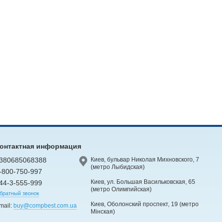
онтактная информация
380685068388
Киев, бульвар Николая Михновского, 7
(метро Лыбидская)
-800-750-997
Киев, ул. Большая Васильковская, 65
44-3-555-999
(метро Олимпийская)
братный звонок
Киев, Оболонский проспект, 19 (метро
mail:
buy@compbest.com.ua
Мінская)