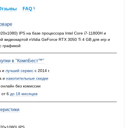
Отзывы
FAQ
9
товаре
920x1080) IPS на базе процессора Intel Core i7-11800H и
 видеокартой nVidia GeForce RTX 3050 Ti 4 GB для игр и
с графикой
упки в "КомпБест™"
а и
лучший сервис
с 2014 г.
а и
накопительные скидки
 онлайн без комиссии
 от 6
до 18 месяцев
теристики
920x1080) IPS