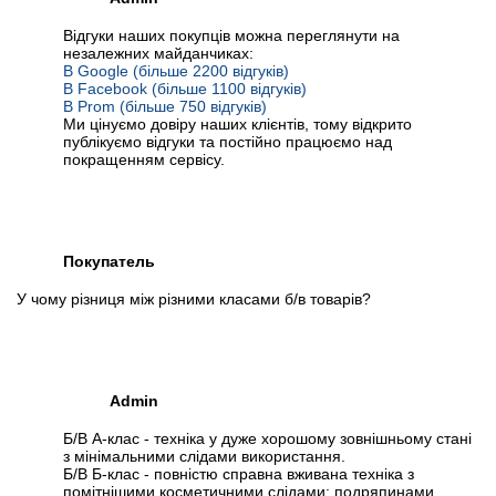
Відгуки наших покупців можна переглянути на
незалежних майданчиках:
В Google (більше 2200 відгуків)
В Facebook (більше 1100 відгуків)
В Prom (більше 750 відгуків)
Ми цінуємо довіру наших клієнтів, тому відкрито
публікуємо відгуки та постійно працюємо над
покращенням сервісу.
Покупатель
У чому різниця між різними класами б/в товарів?
Admin
Б/В А-клас - техніка у дуже хорошому зовнішньому стані
з мінімальними слідами використання.
Б/В Б-клас - повністю справна вживана техніка з
помітнішими косметичними слідами: подряпинами,