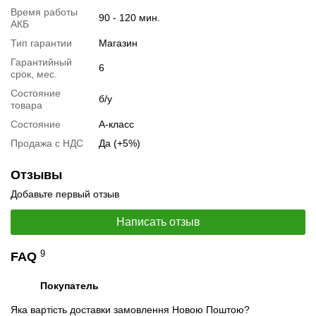
Время работы
90 - 120 мин.
АКБ
Тип гарантии
Магазин
Гарантийный
6
срок, мес.
Состояние
б/у
товара
Состояние
А-класс
📧
Запрос оптовой цены
Продажа с НДС
Да (+5%)
Отслеживать в Instagram
Отслеживать на Facebook
Отзывы
Добавьте первый отзыв
Написать отзыв
9
FAQ
Покупатель
Яка вартість доставки замовлення Новою Поштою?