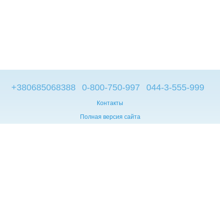
+380685068388
0-800-750-997
044-3-555-999
Контакты
Полная версия сайта
© 2014—2026
Брендовые компьютеры из Европы
Укр
Мова сайту:
UA
RU