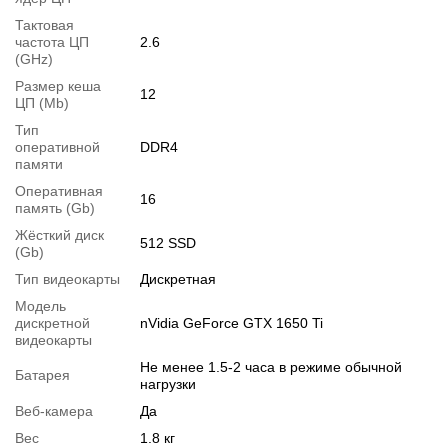
1.
Увеличение объёма RAM
;
Тактовая
частота ЦП
2.6
2.
Увеличение размера HDD
или
добавление SSD
.
(GHz)
Вы можете расширить срок гарантии на
3, 6 или 12 мес
.
Размер кеша
12
Возможна также комплектация
кабелями
,
клавиатурой
,
ЦП (Mb)
мышкой
.
Тип
оперативной
DDR4
Для этого добавьте в корзину соответствующую позицию с
памяти
раздела
"Аксессуары"
вместе с основным товаром.
Оперативная
16
память (Gb)
Спецификация, тесты и технические отчеты
Жёсткий диск
Спецификация процессора:
512 SSD
Intel Core i7-10750H
(Gb)
Тестирование процессора:
Intel Core i7-10750H
Тип видеокарты
Дискретная
Спецификация видеокарты:
nVidia GeForce GTX 1650 Ti
Модель
Тестирование видеокарты:
nVidia GeForce GTX 1650 Ti
дискретной
nVidia GeForce GTX 1650 Ti
видеокарты
Видеообзоры
Не менее 1.5-2 часа в режиме обычной
Батарея
нагрузки
Веб-камера
Да
Вес
1.8 кг