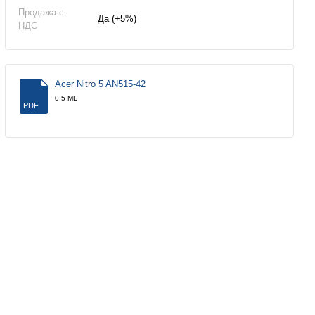
Продажа с
Да (+5%)
НДС
Acer Nitro 5 AN515-42
0.5 МБ
PDF