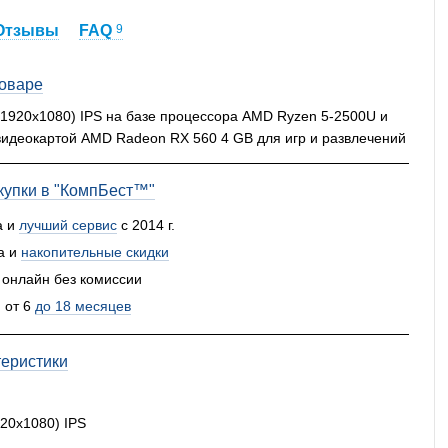
Отзывы
FAQ
9
товаре
" (1920x1080) IPS на базе процессора AMD Ryzen 5-2500U и
идеокартой AMD Radeon RX 560 4 GB для игр и развлечений
упки в "КомпБест™"
а и
лучший сервис
с 2014 г.
а и
накопительные скидки
 онлайн без комиссии
 от 6
до 18 месяцев
теристики
920x1080) IPS