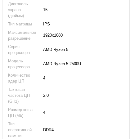
Диагональ
экрана
15
(дюймы)
Тип матрицы
IPS
Максимальное
1920x1080
разрешение
Серия
AMD Ryzen 5
процессора
Модель
AMD Ryzen 5-2500U
процессора
Количество
4
ядер ЦП
Тактовая
частота ЦП
2.0
(GHz)
Размер кеша
4
ЦП (Mb)
Тип
оперативной
DDR4
памяти