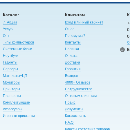
Каталог
Клиентам
К
☆ Акции
Вход в личный кабинет
+
Услуги
О нас
0
Опт
Почему мы?
0
Типы компьютеров
Контакты
О
Системные блоки
Новинки
E
Ноутбуки
Оплата
Гаджеты
Доставка
Серверы
Гарантия
Матплаты+ЦП
Возврат
Мониторы
4000+ Отзывов
Принтеры
Сотрудничество
Планшеты
Оптовым клиентам
Комплектующие
Прайс
Аксессуары
Документы
Игровые приставки
Как заказать
F.A.Q.
Классы состояния товаров