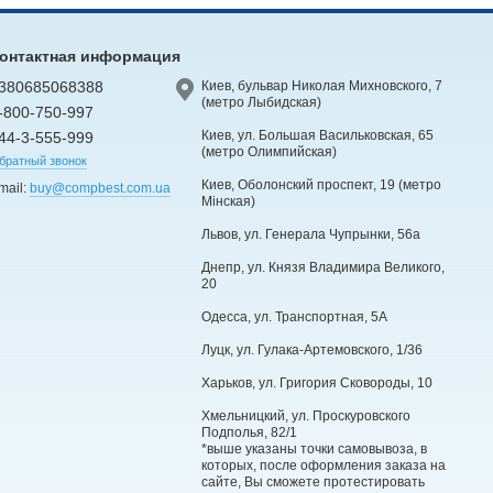
онтактная информация
380685068388
Киев, бульвар Николая Михновского, 7
(метро Лыбидская)
-800-750-997
Киев, ул. Большая Васильковская, 65
44-3-555-999
(метро Олимпийская)
братный звонок
Киев, Оболонский проспект, 19 (метро
mail:
buy@compbest.com.ua
Мінская)
Львов, ул. Генерала Чупрынки, 56а
Днепр, ул. Князя Владимира Великого,
20
Одесса, ул. Транспортная, 5А
Луцк, ул. Гулака-Артемовского, 1/36
Харьков, ул. Григория Сковороды, 10
Хмельницкий, ул. Проскуровского
Подполья, 82/1
*выше указаны точки самовывоза, в
которых, после оформления заказа на
сайте, Вы сможете протестировать