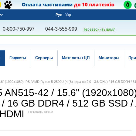
Рус
Укр
0-800-750-997
044-3-555-999
Перезвонить вам?
и
Гаджеты
Серверы
Матплаты+ЦП
Мониторы
При
15.6" (1920x1080) IPS / AMD Ryzen 5-2500U (4 (8) ядра по 2.0 - 3.6 GHz) / 16 GB DDR4 
 5 AN515-42 / 15.6" (1920x108
Hz) / 16 GB DDR4 / 512 GB SSD
 HDMI
Оставить отзыв