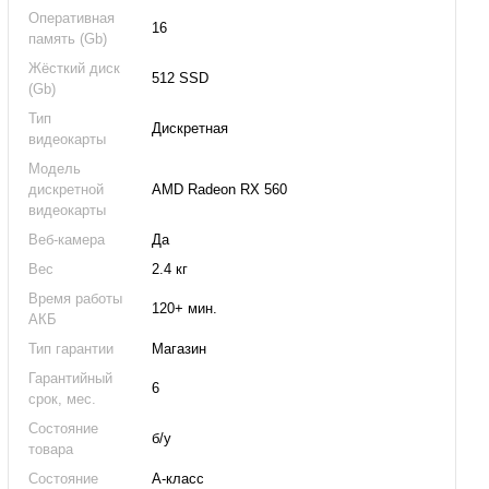
Оперативная
16
память (Gb)
Жёсткий диск
512 SSD
(Gb)
Тип
Дискретная
видеокарты
Модель
дискретной
AMD Radeon RX 560
видеокарты
Веб-камера
Да
Вес
2.4 кг
Время работы
120+ мин.
АКБ
Тип гарантии
Магазин
Гарантийный
6
срок, мес.
Состояние
б/у
товара
Состояние
А-класс