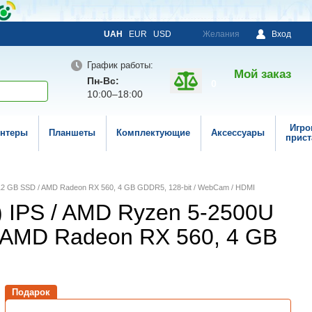
UAH
EUR
USD
Желания
Вход
График работы:
Мой заказ
Пн-Вс:
0
10:00–18:00
Игро
нтеры
Планшеты
Комплектующие
Аксессуары
прист
/ 512 GB SSD / AMD Radeon RX 560, 4 GB GDDR5, 128-bit / WebCam / HDMI
0) IPS / AMD Ryzen 5-2500U
 / AMD Radeon RX 560, 4 GB
Подарок