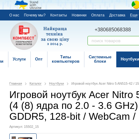
О нас
Почему мы?
Контакты
Новинки
Оплата
Доставка
Еще
+380685068388
Типы
Системные
Услуги
Опт
Ноутбук
ии
компьютеров
блоки
Главная
Каталог
Ноутбуки
Игровой ноутбук Acer Nitro 5 AN515-42 / 
Игровой ноутбук Acer Nitro
(4 (8) ядра по 2.0 - 3.6 G
GDDR5, 128-bit / WebCam /
Артикул: 15502_15