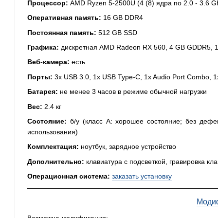
Процессор:
AMD Ryzen 5-2500U (4 (8) ядра по 2.0 - 3.6 G
Оперативная память:
16 GB DDR4
Постоянная память:
512 GB SSD
Графика:
дискретная AMD Radeon RX 560, 4 GB GDDR5, 12
Веб-камера:
есть
Порты:
3x USB 3.0, 1x USB Type-C, 1x Audio Port Combo, 1
Батарея:
не менее 3 часов в режиме обычной нагрузки
Вес:
2.4 кг
Состояние:
б/у (класс А: хорошее состояние; без дефе
использования)
Комплектация:
ноутбук, зарядное устройство
Дополнительно:
клавиатура с подсветкой, гравировка кл
Операционная система:
заказать установку
Моди