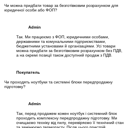
Чи можна придбати товар за безготівковим розрахунком для
юридичної особи або ФОП?
Admin
Так. Ми працюємо з ФОП, юридичними особами,
державними та комунальними підприємствами,
бюджетними установами й організаціями. Усі товари
можна придбати за безготівковим розрахунком без ПДВ,
а на окремі позиції також доступний продаж з ПДВ.
Покупатель
Чи проходять ноутбуки та системні блоки передпродажну
підготовку?
Admin
Так, перед продажем кожен ноутбук і системний блок
проходить комплексну передпродажну підготовку. Ми
очищаємо техніку від пилу, перевіряємо її технічний стан
та замінюємо термопасту. Після цього пристрій