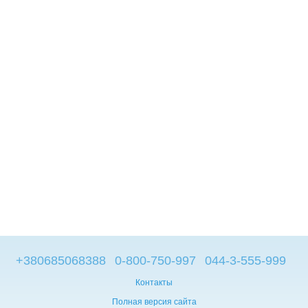
+380685068388
0-800-750-997
044-3-555-999
Контакты
Полная версия сайта