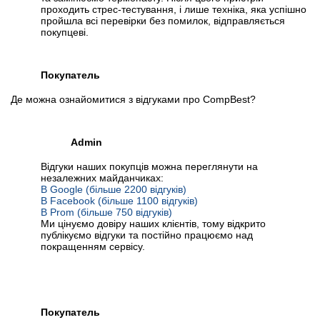
проходить стрес-тестування, і лише техніка, яка успішно
пройшла всі перевірки без помилок, відправляється
покупцеві.
Покупатель
Де можна ознайомитися з відгуками про CompBest?
Admin
Відгуки наших покупців можна переглянути на
незалежних майданчиках:
В Google (більше 2200 відгуків)
В Facebook (більше 1100 відгуків)
В Prom (більше 750 відгуків)
Ми цінуємо довіру наших клієнтів, тому відкрито
публікуємо відгуки та постійно працюємо над
покращенням сервісу.
Покупатель