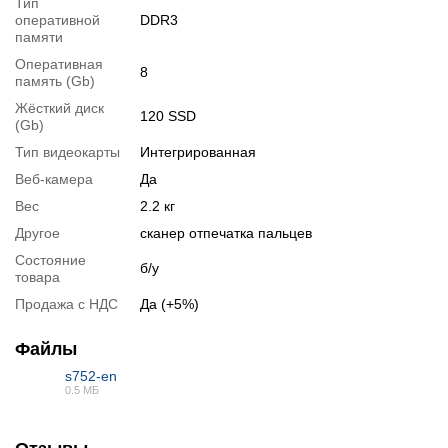
Тип
Тестирование процессора
оперативной
DDR3
:
Intel® Core™ i5-3210M
памяти
p>
Оперативная
8
Видеообзоры
память (Gb)
Жёсткий диск
120 SSD
(Gb)
Тип видеокарты
Интегрированная
Веб-камера
Да
Вес
2.2 кг
Другое
сканер отпечатка пальцев
Состояние
б/у
товара
Продажа с НДС
Да (+5%)
Файлы
s752-en
Отзывы о ноутбуке:
0.5 МБ
1. 1) Отличная батарея (за всё время ни разу не села в
PDF
неподходящий момент) 2) Куча портов (4 USB, SmartCard,
DisplayPort и др.) 3) Полезные фичи производителя (приятно