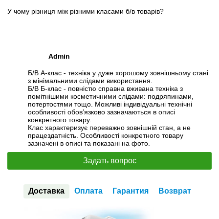
У чому різниця між різними класами б/в товарів?
Admin
Б/В А-клас - техніка у дуже хорошому зовнішньому стані
з мінімальними слідами використання.
Б/В Б-клас - повністю справна вживана техніка з
помітнішими косметичними слідами: подряпинами,
потертостями тощо. Можливі індивідуальні технічні
особливості обов’язково зазначаються в описі
конкретного товару.
Клас характеризує переважно зовнішній стан, а не
працездатність. Особливості конкретного товару
зазначені в описі та показані на фото.
Задать вопрос
Доставка
Оплата
Гарантия
Возврат