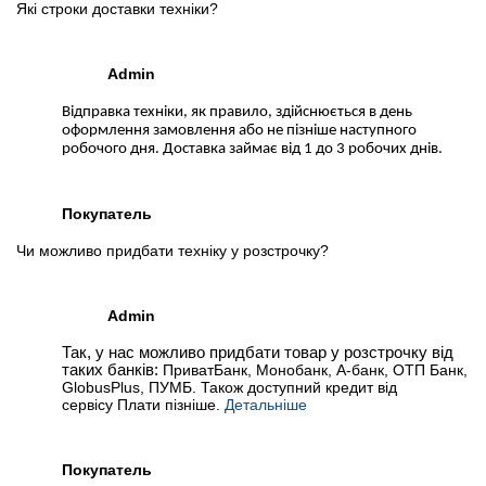
Які строки доставки техніки?
Admin
Відправка техніки, як правило, здійснюється в день
оформлення замовлення або не пізніше наступного
робочого дня. Доставка займає від 1 до 3 робочих днів.
Покупатель
Чи можливо придбати техніку у розстрочку?
Admin
Так, у нас можливо придбати товар у розстрочку від
таких банків:
ПриватБанк, Монобанк, А-банк, ОТП Банк,
GlobusPlus, ПУМБ. Також доступний кредит від
сервісу Плати пізніше.
Детальніше
Покупатель