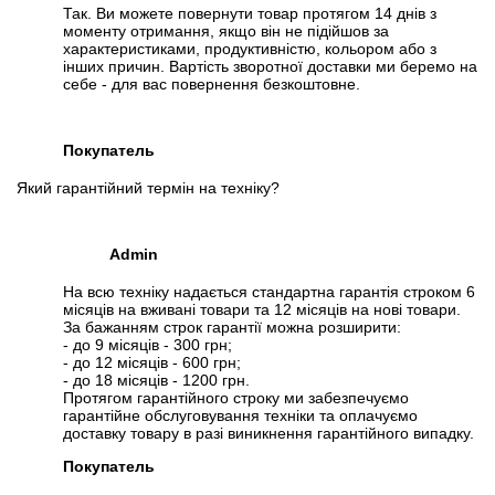
Так. Ви можете повернути товар протягом 14 днів з
моменту отримання, якщо він не підійшов за
характеристиками, продуктивністю, кольором або з
інших причин. Вартість зворотної доставки ми беремо на
себе - для вас повернення безкоштовне.
Покупатель
Який гарантійний термін на техніку?
Admin
На всю техніку надається стандартна гарантія строком 6
місяців на вживані товари та 12 місяців на нові товари.
За бажанням строк гарантії можна розширити:
- до 9 місяців - 300 грн;
- до 12 місяців - 600 грн;
- до 18 місяців - 1200 грн.
Протягом гарантійного строку ми забезпечуємо
гарантійне обслуговування техніки та оплачуємо
доставку товару в разі виникнення гарантійного випадку.
Покупатель