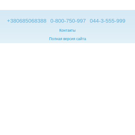
+380685068388
0-800-750-997
044-3-555-999
Контакты
Полная версия сайта
© 2014—2026
Брендовые компьютеры из Европы
Укр
Мова сайту:
UA
RU