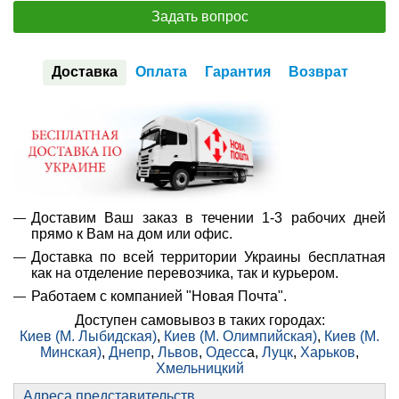
Задать вопрос
Доставка
Оплата
Гарантия
Возврат
Доставим Ваш заказ в течении 1-3 рабочих дней
прямо к Вам на дом или офис.
Доставка по всей территории Украины бесплатная
как на отделение перевозчика, так и курьером.
Работаем с компанией "Новая Почта".
Доступен самовывоз в таких городах:
Киев (М. Лыбидская)
,
Киев (М. Олимпийская)
,
Киев (М.
Минская)
,
Днепр
,
Львов
,
Одесс
а,
Луцк
,
Харьков
,
Хмельницкий
Адреса представительств