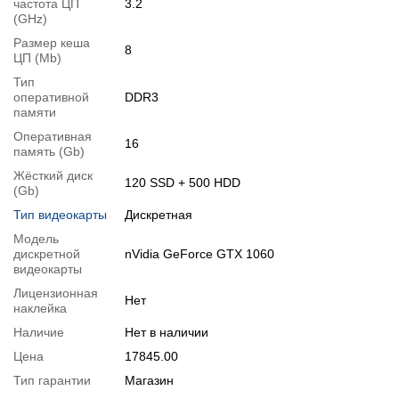
частота ЦП
3.2
Спецификация процессора
:
Intel Core i7-4790S
(GHz)
Тестирование процессора:
Intel Core i7-4790S
Размер кеша
8
Спецификация видеокарты
:
nVidia GeForce GTX 1060
ЦП (Mb)
Тестирование видеокарты
:
nVidia GeForce GTX 1060
Тип
оперативной
DDR3
Видеообзоры
памяти
Оперативная
16
память (Gb)
Жёсткий диск
120 SSD + 500 HDD
(Gb)
Тип видеокарты
Дискретная
Модель
дискретной
nVidia GeForce GTX 1060
видеокарты
Лицензионная
Нет
наклейка
Наличие
Нет в наличии
Цена
17845.00
Перейти в начало обьявления >>
Тип гарантии
Магазин
Написать на Email