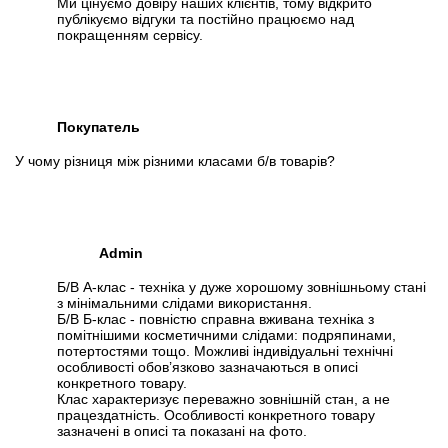
Ми цінуємо довіру наших клієнтів, тому відкрито
публікуємо відгуки та постійно працюємо над
покращенням сервісу.
Покупатель
У чому різниця між різними класами б/в товарів?
Admin
Б/В А-клас - техніка у дуже хорошому зовнішньому стані
з мінімальними слідами використання.
Б/В Б-клас - повністю справна вживана техніка з
помітнішими косметичними слідами: подряпинами,
потертостями тощо. Можливі індивідуальні технічні
особливості обов’язково зазначаються в описі
конкретного товару.
Клас характеризує переважно зовнішній стан, а не
працездатність. Особливості конкретного товару
зазначені в описі та показані на фото.