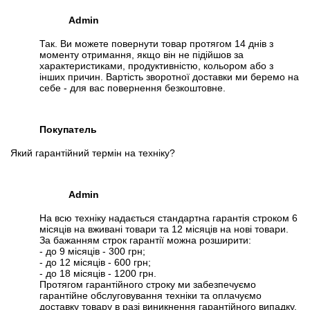
Admin
Так. Ви можете повернути товар протягом 14 днів з
моменту отримання, якщо він не підійшов за
характеристиками, продуктивністю, кольором або з
інших причин. Вартість зворотної доставки ми беремо на
себе - для вас повернення безкоштовне.
Покупатель
Який гарантійний термін на техніку?
Admin
На всю техніку надається стандартна гарантія строком 6
місяців на вживані товари та 12 місяців на нові товари.
За бажанням строк гарантії можна розширити:
- до 9 місяців - 300 грн;
- до 12 місяців - 600 грн;
- до 18 місяців - 1200 грн.
Протягом гарантійного строку ми забезпечуємо
гарантійне обслуговування техніки та оплачуємо
доставку товару в разі виникнення гарантійного випадку.