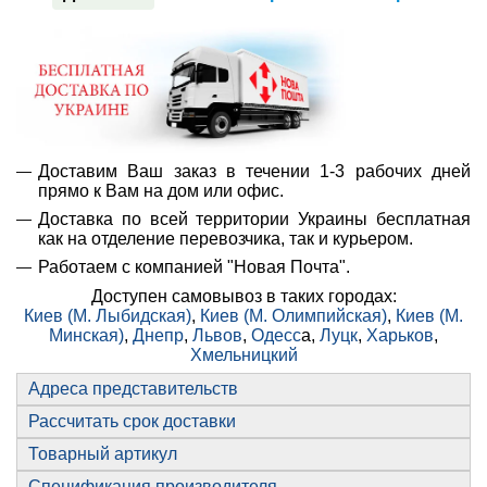
Доставим Ваш заказ в течении 1-3 рабочих дней
прямо к Вам на дом или офис.
Доставка по всей территории Украины бесплатная
как на отделение перевозчика, так и курьером.
Работаем с компанией "Новая Почта".
Доступен самовывоз в таких городах:
Киев (М. Лыбидская)
,
Киев (М. Олимпийская)
,
Киев (М.
Минская)
,
Днепр
,
Львов
,
Одесс
а,
Луцк
,
Харьков
,
Хмельницкий
Адреса представительств
Рассчитать срок доставки
Товарный артикул
Спецификация производителя