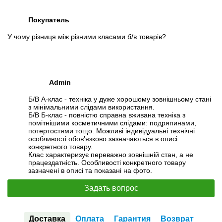
Покупатель
У чому різниця між різними класами б/в товарів?
Admin
Б/В А-клас - техніка у дуже хорошому зовнішньому стані
з мінімальними слідами використання.
Б/В Б-клас - повністю справна вживана техніка з
помітнішими косметичними слідами: подряпинами,
потертостями тощо. Можливі індивідуальні технічні
особливості обов’язково зазначаються в описі
конкретного товару.
Клас характеризує переважно зовнішній стан, а не
працездатність. Особливості конкретного товару
зазначені в описі та показані на фото.
Задать вопрос
Доставка
Оплата
Гарантия
Возврат