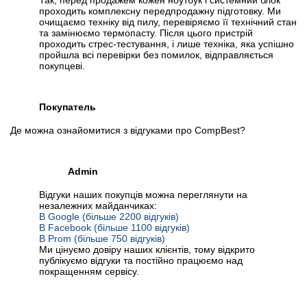
Так, перед продажем кожен ноутбук і системний блок
проходить комплексну передпродажну підготовку. Ми
очищаємо техніку від пилу, перевіряємо її технічний стан
та замінюємо термопасту. Після цього пристрій
проходить стрес-тестування, і лише техніка, яка успішно
пройшла всі перевірки без помилок, відправляється
покупцеві.
Покупатель
Де можна ознайомитися з відгуками про CompBest?
Admin
Відгуки наших покупців можна переглянути на
незалежних майданчиках:
В Google (більше 2200 відгуків)
В Facebook (більше 1100 відгуків)
В Prom (більше 750 відгуків)
Ми цінуємо довіру наших клієнтів, тому відкрито
публікуємо відгуки та постійно працюємо над
покращенням сервісу.