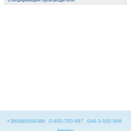
+380685068388
0-800-750-997
044-3-555-999
Контакты