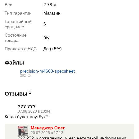
Вес
2.78 кг
Тип гарантии
Магазин
Гарантийный
6
срок, мес.
Состояние
б/у
товара
Продажа с НДС
Да (+5%)
Файлы
precision-m4600-specsheet
282 КБ
PDF
1
Отзывы
??? ???
07.08.2020 в 13:04
Когда будет ноутбук?
Менеджер Олег
20.07.2025 в 17:12
??? ???, к сожалению, у нас нету такой информации.