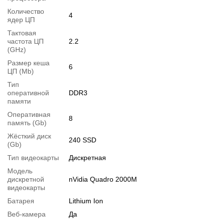
Количество
4
ядер ЦП
Тактовая
частота ЦП
2.2
(GHz)
Размер кеша
6
ЦП (Mb)
Тип
оперативной
DDR3
памяти
Оперативная
8
память (Gb)
Жёсткий диск
240 SSD
Перейти в начало обьявления >>
(Gb)
Написать на Email
Тип видеокарты
Дискретная
Модель
дискретной
nVidia Quadro 2000M
видеокарты
Батарея
Lithium Ion
Веб-камера
Да