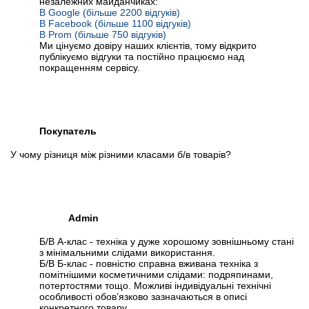
незалежних майданчиках:
В Google (більше 2200 відгуків)
В Facebook (більше 1100 відгуків)
В Prom (більше 750 відгуків)
Ми цінуємо довіру наших клієнтів, тому відкрито
публікуємо відгуки та постійно працюємо над
покращенням сервісу.
Покупатель
У чому різниця між різними класами б/в товарів?
Admin
Б/В А-клас - техніка у дуже хорошому зовнішньому стані
з мінімальними слідами використання.
Б/В Б-клас - повністю справна вживана техніка з
помітнішими косметичними слідами: подряпинами,
потертостями тощо. Можливі індивідуальні технічні
особливості обов’язково зазначаються в описі
конкретного товару.