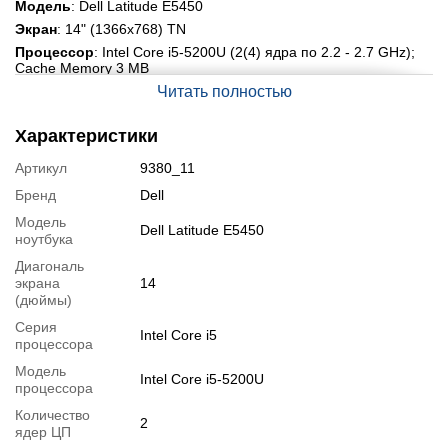
Модель
: Dell Latitude E5450
Экран
: 14" (1366x768) TN
Процессор
: Intel Core i5-5200U (2(4) ядра по 2.2 - 2.7 GHz);
Cache Memory 3 MB
Память
: 8 GB DDR3
Читать полностью
Жёсткий диск
: 500 GB HDD
Характеристики
Видеокарта:
Integrated Intel HD Graphics 5500
Порты:
3x USB 3.0, HDMI, VGA, LAN (RJ-45), Audio combo
Артикул
9380_11
Дополнительно
: Webcam
Бренд
Dell
Подробная спецификация, тесты и технические отчеты
Модель
Dell Latitude E5450
ноутбука
Спецификация процессора
:
Intel Core i5-5200U
Тестирование процессора
:
Intel Core i5-5200U
Диагональ
экрана
14
Видеообзоры
(дюймы)
Серия
Intel Core i5
процессора
Модель
Intel Core i5-5200U
процессора
Количество
2
ядер ЦП