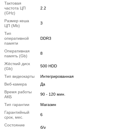
Тактовая
частота ЦП
2.2
(GHz)
Размер кеша
3
ЦП (Mb)
Тип
оперативной
DDR3
памяти
Перейти в начало обьявления >>
Оперативная
8
память (Gb)
Написать на Email
Жёсткий диск
500 HDD
(Gb)
Тип видеокарты
Интегрированная
Веб-камера
Да
Время работы
90 - 120 мин.
АКБ
Тип гарантии
Магазин
Гарантийный
6
срок, мес.
Состояние
б/у