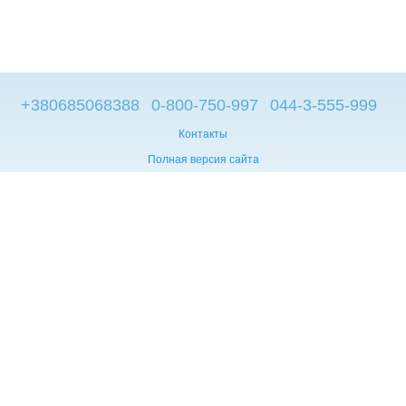
+380685068388
0-800-750-997
044-3-555-999
Контакты
Полная версия сайта
© 2014—2026
Брендовые компьютеры из Европы
Укр
Мова сайту:
UA
RU