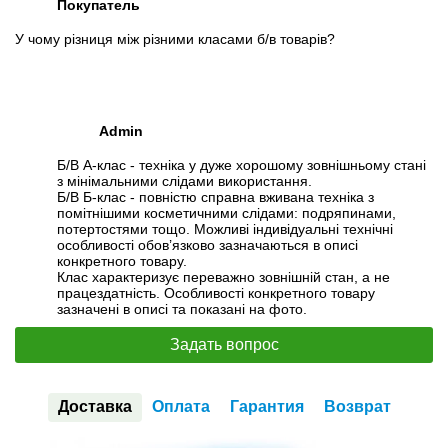
Покупатель
У чому різниця між різними класами б/в товарів?
Admin
Б/В А-клас - техніка у дуже хорошому зовнішньому стані
з мінімальними слідами використання.
Б/В Б-клас - повністю справна вживана техніка з
помітнішими косметичними слідами: подряпинами,
потертостями тощо. Можливі індивідуальні технічні
особливості обов’язково зазначаються в описі
конкретного товару.
Клас характеризує переважно зовнішній стан, а не
працездатність. Особливості конкретного товару
зазначені в описі та показані на фото.
Задать вопрос
Доставка
Оплата
Гарантия
Возврат