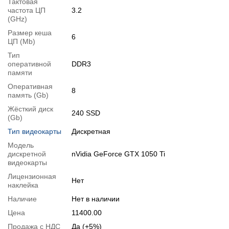
Тактовая
частота ЦП
3.2
Видеообзоры
(GHz)
Размер кеша
6
ЦП (Mb)
Тип
оперативной
DDR3
памяти
Оперативная
8
память (Gb)
Жёсткий диск
240 SSD
(Gb)
Тип видеокарты
Дискретная
Модель
дискретной
nVidia GeForce GTX 1050 Ti
видеокарты
Отзывы о комплектующих
Лицензионная
Нет
О процессоре
:
наклейка
- Процесор більш, ніж продуктивний. Технології розвиваються
Наличие
Нет в наличии
шаленими темпами, і на сьогоднішній день пентіум архітектури
Haswell (Pentium G2120 наприклад) продуктивніший на
Цена
11400.00
третину за Core i3-560, а це топовий кор і3 першого покоління.
Тому не дивні коменти що навіть пегтіум нині може тягнути з
Продажа с НДС
Да (+5%)