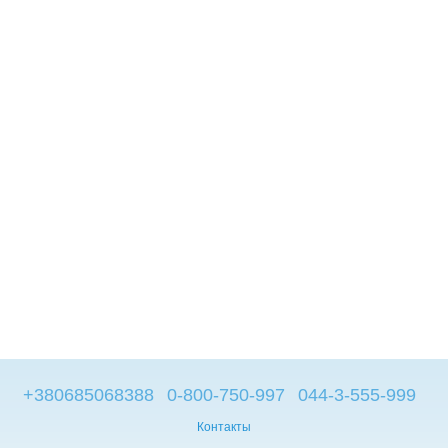
+380685068388
0-800-750-997
044-3-555-999
Контакты