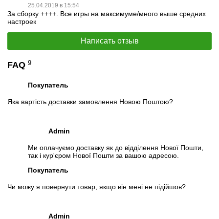
25.04.2019 в 15:54
Перейти в начало обьявления >>
За сборку ++++. Все игры на максимуме/много выше средних
Написать на Email
настроек
Написать отзыв
9
FAQ
Покупатель
Яка вартість доставки замовлення Новою Поштою?
Admin
Ми оплачуємо доставку як до відділення Нової Пошти,
так і кур'єром Нової Пошти за вашою адресою.
Покупатель
Чи можу я повернути товар, якщо він мені не підійшов?
Admin