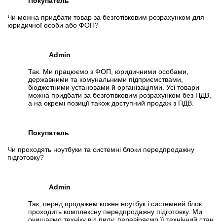
Покупатель
Чи можна придбати товар за безготівковим розрахунком для
юридичної особи або ФОП?
Admin
Так. Ми працюємо з ФОП, юридичними особами,
державними та комунальними підприємствами,
бюджетними установами й організаціями. Усі товари
можна придбати за безготівковим розрахунком без ПДВ,
а на окремі позиції також доступний продаж з ПДВ.
Покупатель
Чи проходять ноутбуки та системні блоки передпродажну
підготовку?
Admin
Так, перед продажем кожен ноутбук і системний блок
проходить комплексну передпродажну підготовку. Ми
очищаємо техніку від пилу, перевіряємо її технічний стан