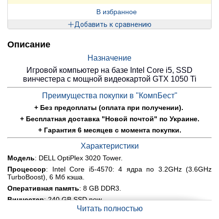
В избранное
Добавить к сравнению
Описание
Назначение
Игровой компьютер на базе Intel Core i5, SSD
винчестера с мощной видеокартой GTX 1050 Ti
Преимущества покупки в "КомпБест"
+ Без предоплаты (оплата при получении).
+ Бесплатная доставка "Новой почтой" по Украине.
+ Гарантия 6 месяцев с момента покупки.
Характеристики
Модель
: DELL OptiPlex 3020 Tower.
Процессор
: Intel Core i5-4570: 4 ядра по 3.2GHz (3.6GHz
TurboBoost), 6 Мб кэша.
Оперативная память
: 8
GB DDR3.
Винчестер
: 240 GB SSD new.
Читать полностью
Графика
: дискретная nVidia GeForce GTX 1050 TI 4GB
GDDR5, 128-bit.