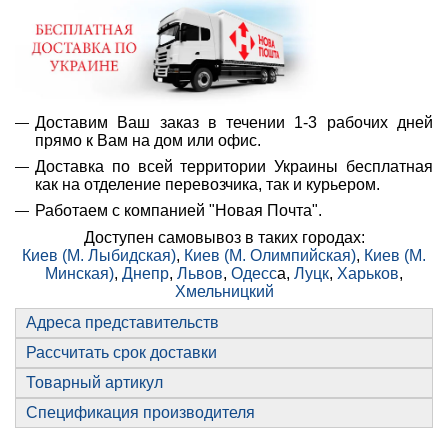
Доставим Ваш заказ в течении 1-3 рабочих дней
прямо к Вам на дом или офис.
Доставка по всей территории Украины бесплатная
как на отделение перевозчика, так и курьером.
Работаем с компанией "Новая Почта".
Доступен самовывоз в таких городах:
Киев (М. Лыбидская)
,
Киев (М. Олимпийская)
,
Киев (М.
Минская)
,
Днепр
,
Львов
,
Одесс
а,
Луцк
,
Харьков
,
Хмельницкий
Адреса представительств
Рассчитать срок доставки
Товарный артикул
Спецификация производителя